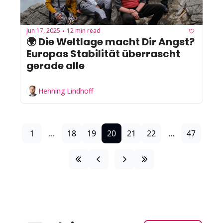
Jun 17, 2025
12 min read
•
🌍 Die Weltlage macht Dir Angst? 
Europas Stabilität überrascht 
gerade alle
Henning Lindhoff
1
...
18
19
20
21
22
...
47