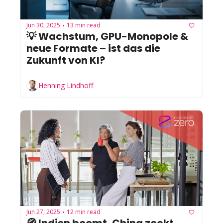
Jun 30, 2025
13 min read
•
💡 Wachstum, GPU-Monopole & 
neue Formate – ist das die 
Zukunft von KI?
Henning Lindhoff
Jun 27, 2025
12 min read
•
🧭 Indien boomt, China zockt, 