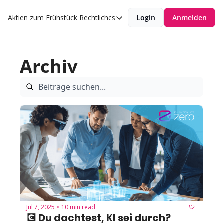
Aktien zum Frühstück
Rechtliches
Login
Anmelden
Rechtliches
Datenschutzerklärung
Archiv
Impressum
Jul 7, 2025
10 min read
•
💽 Du dachtest, KI sei durch? 