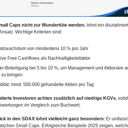
mall Caps nicht zur Wundertüte werden
, lohnt ein diszipliniert
nsatz. Wichtige Kriterien sind:
tzwachstum von mindestens 10 % pro Jahr
tive Free Cashflows als Nachhaltigkeitsfaktor
der-Beteiligung bei 5 bis 10 %, um Management und Aktionäre au
e zu bringen
idität: mind. 500.000 gehandelte Aktien pro Tag
ntierte Investoren achten zusätzlich auf niedrige KGVs
, soli
ewertungen im Vergleich zum Buchwert.
ick in den SDAX lohnt vielleicht ganz besonders
: Er umfasst 
tschen Small Caps. Erfolgreiche Beispiele 2025 zeigen, welche