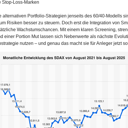
e Stop-Loss-Marken
e alternativen Portfolio-Strategien jenseits des 60/40-Modells si
um Risiken besser zu steuern. Doch erst die Integration von Sm
sätzliche Wachstumschancen. Mit einem klaren Screening, streng
nd einer Portion Mut lassen sich Nebenwerte als nächste Evoluti
iostrategie nutzen – und genau das macht sie für Anleger jetzt s