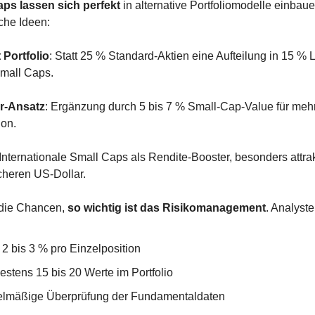
ps lassen sich perfekt
 in alternative Portfoliomodelle einbaue
che Ideen:
Portfolio
: Statt 25 % Standard-Aktien eine Aufteilung in 15 % 
mall Caps.
r-Ansatz
: Ergänzung durch 5 bis 7 % Small-Cap-Value für mehr
ion.
 Internationale Small Caps als Rendite-Booster, besonders attrak
heren US-Dollar.
 die Chancen, 
so wichtig ist das Risikomanagement
. Analyste
 2 bis 3 % pro Einzelposition
estens 15 bis 20 Werte im Portfolio
lmäßige Überprüfung der Fundamentaldaten