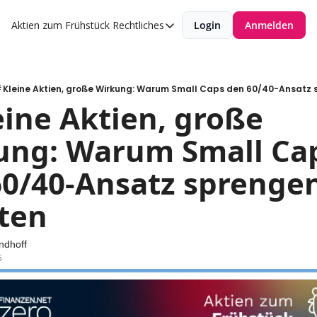
Aktien zum Frühstück
Rechtliches
Login
Anmelden
Rechtliches
Datenschutzerklärung
Impressum
 Kleine Aktien, große Wirkung: Warum Small Caps den 60/40-Ansatz 
eine Aktien, große 
ung: Warum Small Cap
0/40-Ansatz sprengen
ten
ndhoff
5