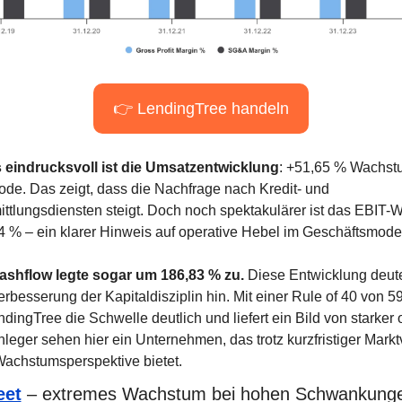
👉 LendingTree handeln
eindrucksvoll ist die Umsatzentwicklung
: +51,65 % Wachstu
iode. Das zeigt, dass die Nachfrage nach Kredit- und 
ttlungsdiensten steigt. Doch noch spektakulärer ist das EBIT-
 % – ein klarer Hinweis auf operative Hebel im Geschäftsmodel
ashflow legte sogar um 186,83 % zu.
 Diese Entwicklung deutet
erbesserung der Kapitaldisziplin hin. Mit einer Rule of 40 von 59
endingTree die Schwelle deutlich und liefert ein Bild von starker o
nleger sehen hier ein Unternehmen, das trotz kurzfristiger Marktvol
Wachstumsperspektive bietet.
eet
 – extremes Wachstum bei hohen Schwankung