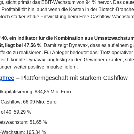
gt, sticht primär das EBIT-Wachstum von 94 % hervor. Das deutet
Profitabilität hin, auch wenn die Kosten in der Biotech-Branche t
Noch stärker ist die Entwicklung beim Free-Cashflow-Wachstum 
f 40, ein Indikator für die Kombination aus Umsatzwachstum
ät, liegt bei 47,56 %
. Damit zeigt Dynavax, dass es auf einem g
ffekte zu realisieren. Für Anleger bedeutet das: Trotz operativer 
eich könnte Dynavax langfristig zu den Gewinnern zählen, sofer
ngen weiter positive Impulse liefern.
gTree
 – Plattformgeschäft mit starkem Cashflow
tkapitalisierung: 834,85 Mio. Euro
 Cashflow: 66,09 Mio. Euro
 of 40: 59,29 %
tzwachstum: 51,65 %
-Wachstum: 165,34 %