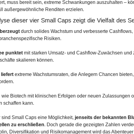
ert, muss bereit sein, extreme Schwankungen auszuhalten – kön
all außergewöhnliche Renditen erzielen.
lyse dieser vier Small Caps zeigt die Vielfalt des 
berzeugt
 durch solides Wachstum und verbesserte Cashflows, b
r branchenspezifische Risiken.
ee punktet
 mit starken Umsatz- und Cashflow-Zuwächsen und ze
schäfte skalieren können.
liefert
 extreme Wachstumsraten, die Anlegern Chancen bieten, 
ordern.
, wie Biotech mit klinischen Erfolgen oder neuen Zulassungen op
n schaffen kann.
 sind Small Caps eine Möglichkeit, 
jenseits der bekannten Bl
llen zu erschließen
. Doch gerade die gezeigten Zahlen verdeu
lin, Diversifikation und Risikomanagement wird das Abenteuer s