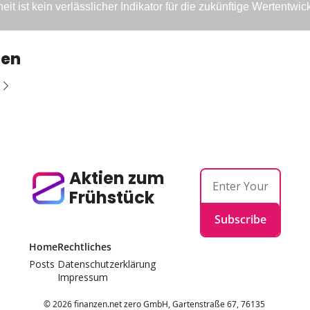
it ist kein verlässlicher Indikator für die zukünftige Wertentwic
sen
Aktien zum 
Frühstück
Subscribe
Home
Rechtliches
Posts
Datenschutzerklärung
Impressum
© 2026 finanzen.net zero GmbH, Gartenstraße 67, 76135 