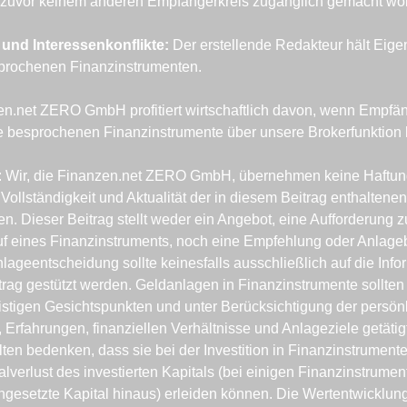
d zuvor keinem anderen Empfängerkreis zugänglich gemacht wor
 und Interessenkonflikte: 
Der erstellende Redakteur hält Eigen
prochenen Finanzinstrumenten.
n.net ZERO GmbH profitiert wirtschaftlich davon, wenn Empfän
e besprochenen Finanzinstrumente über unsere Brokerfunktion 
: Wir, die Finanzen.net ZERO GmbH, übernehmen keine Haftung 
 Vollständigkeit und Aktualität der in diesem Beitrag enthaltenen 
en. Dieser Beitrag stellt weder ein Angebot, eine Aufforderung 
f eines Finanzinstruments, noch eine Empfehlung oder Anlageb
nlageentscheidung sollte keinesfalls ausschließlich auf die Infor
rag gestützt werden. Geldanlagen in Finanzinstrumente sollten
ristigen Gesichtspunkten und unter Berücksichtigung der persönl
 Erfahrungen, finanziellen Verhältnisse und Anlageziele getätigt
lten bedenken, dass sie bei der Investition in Finanzinstrumente 
alverlust des investierten Kapitals (bei einigen Finanzinstrumen
ngesetzte Kapital hinaus) erleiden können. Die Wertentwicklung 