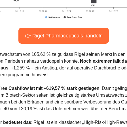
👉 Rigel Pharmaceuticals handeln
achstum von 105,62 % zeigt, dass Rigel seinen Markt in den 
n Perioden nahezu verdoppeln konnte. 
Noch extremer fällt d
 aus
: +1.259 % – ein Anstieg, der auf operative Durchbrüche ode
zienzprogramme hinweist.
ree Cashflow ist mit +619,57 % stark gestiegen
. Damit geling
im Biotech-Sektor selten ist: gleichzeitig starkes Umsatzwachstu
gen bei den Erträgen und eine spürbare Verbesserung des Cas
of 40 von 130,19 % ist das Unternehmen weit über der Benchma
r bedeutet das
: Rigel ist ein klassischer „High-Risk-High-Rewar