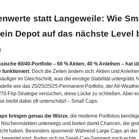
nwerte statt Langeweile: Wie Sma
in Depot auf das nächste Level b
n
sische 60/40-Portfolio – 60 % Aktien, 40 % Anleihen – hat üb
 funktioniert
. Doch die Zeiten ändern sich: Aktien und Anleih
äufiger im Gleichschritt, was die einstige Stabilität untergräbt. 
odelle wie das 25/25/25/25-Permanent-Portfolio, der All-Weather
/70-Flip-Strategie versuchen, diese Lücke zu schließen. Aber ei
e bleibt dabei oft unterschätzt – Small Caps.
aps bringen genau die Würze
, die moderne Portfolios benötige
 in Nischenmärkten unterwegs und bieten damit Chancen, die gro
icht haben. Besonders spannend: Während Large Caps an der 
r bewertet sind, finden sich im Small-Cap-Segment noch echte 