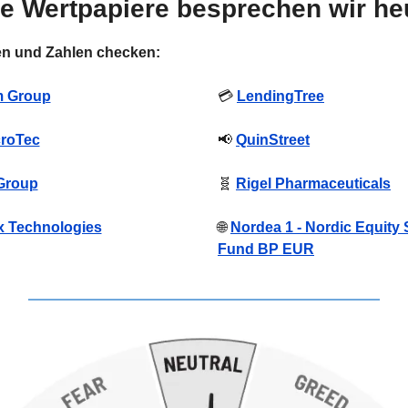
se Wertpapiere besprechen wir he
ken und Zahlen checken:
m Group
💳 
LendingTree
croTec
📢
QuinStreet
Group
🧬
Rigel Pharmaceuticals
 Technologies
🌐
Nordea 1 - Nordic Equity 
Fund BP EUR