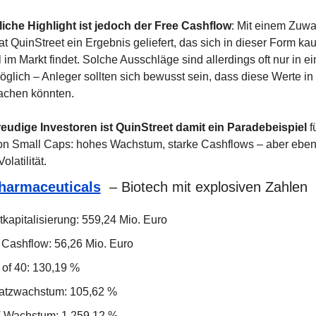
liche Highlight ist jedoch der Free Cashflow
: Mit einem Zuwa
t QuinStreet ein Ergebnis geliefert, das sich in dieser Form kau
 im Markt findet. Solche Ausschläge sind allerdings oft nur in ei
glich – Anleger sollten sich bewusst sein, dass diese Werte in 
achen könnten.
reudige Investoren ist QuinStreet damit ein Paradebeispiel
 f
n Small Caps: hohes Wachstum, starke Cashflows – aber eben
olatilität.
harmaceuticals
  – Biotech mit explosiven Zahlen
tkapitalisierung: 559,24 Mio. Euro
 Cashflow: 56,26 Mio. Euro
 of 40: 130,19 %
tzwachstum: 105,62 %
-Wachstum: 1.259,12 %