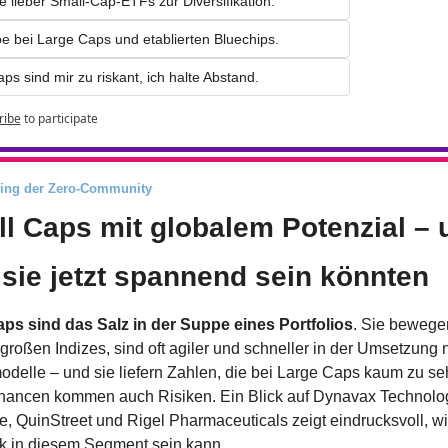
e lieber Small-Cap-ETFs zur Diversifikation.
ibe bei Large Caps und etablierten Bluechips.
ps sind mir zu riskant, ich halte Abstand.
ribe
to participate
ing der Zero-Community
l Caps mit globalem Potenzial – u
sie jetzt spannend sein könnten
ps sind das Salz in der Suppe eines Portfolios
. Sie bewegen
 großen Indizes, sind oft agiler und schneller in der Umsetzung n
delle – und sie liefern Zahlen, die bei Large Caps kaum zu se
hancen kommen auch Risiken. Ein Blick auf Dynavax Technolog
, QuinStreet und Rigel Pharmaceuticals zeigt eindrucksvoll, wi
k in diesem Segment sein kann.