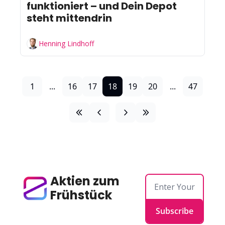
funktioniert – und Dein Depot 
steht mittendrin
Henning Lindhoff
1
...
16
17
18
19
20
...
47
Aktien zum 
Frühstück
Subscribe