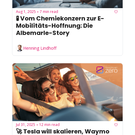
Aug 1, 2025
7 min read
•
🧪 Vom Chemiekonzern zur E-
Mobilitäts-Hoffnung: Die 
Albemarle-Story
Henning Lindhoff
Jul 31, 2025
12 min read
•
🚀 Tesla will skalieren, Waymo 