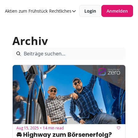
Aktien zum Frühstück
Rechtliches
Login
Anmelden
Rechtliches
Datenschutzerklärung
Archiv
Impressum
Aug 15, 2025
14 min read
•
🚘 Highway zum Börsenerfolg?