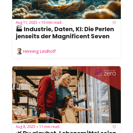
Aug 11, 2025
10 min read
•
🏭 Industrie, Daten, KI: Die Perlen 
jenseits der Magnificent Seven
Henning Lindhoff
Aug 8, 2025
11 min read
•