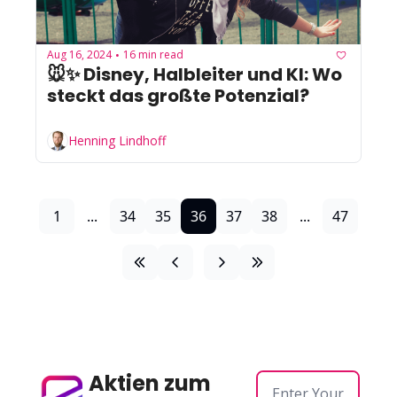
Aug 16, 2024
16 min read
•
🐭✨ Disney, Halbleiter und KI: Wo 
steckt das großte Potenzial?
Henning Lindhoff
1
...
34
35
36
37
38
...
47
Aktien zum 