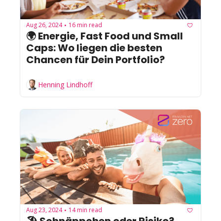
Aug 26, 2024
16 min read
•
🌍 Energie, Fast Food und Small 
Caps: Wo liegen die besten 
Chancen für Dein Portfolio?
Henning Lindhoff
Aug 23, 2024
14 min read
•
🏖️ Schnäppchen oder Risiko? 