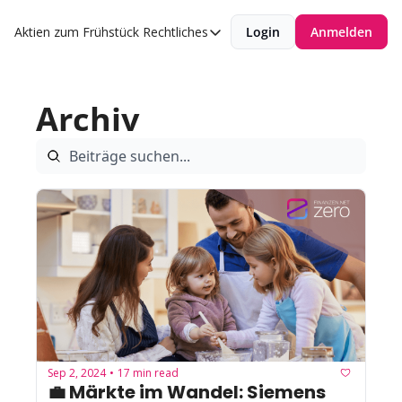
Aktien zum Frühstück
Rechtliches
Login
Anmelden
Rechtliches
Datenschutzerklärung
Archiv
Impressum
Sep 2, 2024
17 min read
•
💼 Märkte im Wandel: Siemens 