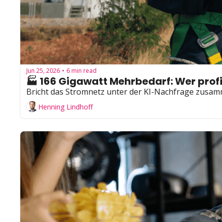
Jun 25, 2026
6 min read
•
🏭 166 Gigawatt Mehrbedarf: Wer profit
Bricht das Stromnetz unter der KI-Nachfrage zusamm
Henning Lindhoff