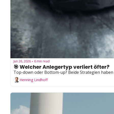
Jun 26, 2026
6 min read
•
🎯 Welcher Anlegertyp verliert öfter?
Top-down oder Bottom-up? Beide Strategien haben L
Henning Lindhoff