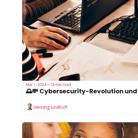
Mar 1, 2024
18 min read
•
🌅💸 Cybersecurity-Revolution und 
Henning Lindhoff