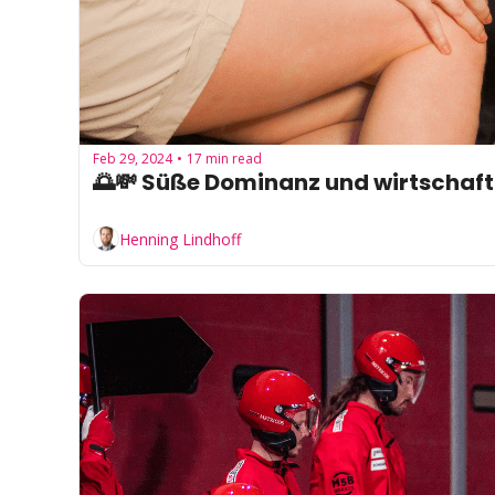
Feb 29, 2024
17 min read
•
🌅💸 Süße Dominanz und wirtschaft
Henning Lindhoff