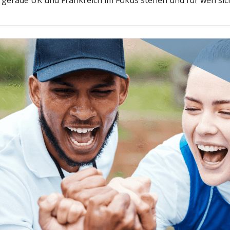
m gerade UK und Frankreich im Fokus stehen und für wen sic