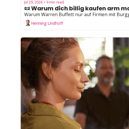
Jul 29, 2026
9 min read
•
📜 Warum dich billig kaufen arm 
Warum Warren Buffett nur auf Firmen mit Burggr
Henning Lindhoff