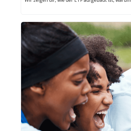
Wir zeigen dir, wie der ETF aufgebaut ist, waru