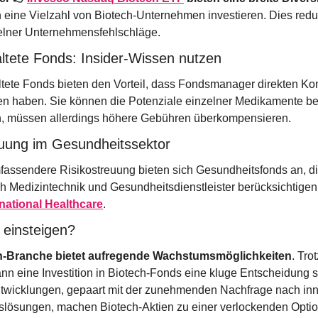
n eine Vielzahl von Biotech-Unternehmen investieren. Dies reduz
elner Unternehmensfehlschläge.
altete Fonds: Insider-Wissen nutzen
ltete Fonds bieten den Vorteil, dass Fondsmanager direkten Kon
 haben. Sie können die Potenziale einzelner Medikamente be
n, müssen allerdings höhere Gebühren überkompensieren.
euung im Gesundheitssektor
fassendere Risikostreuung bieten sich Gesundheitsfonds an, di
h Medizintechnik und Gesundheitsdienstleister berücksichtigen,
national Healthcare
.
t einsteigen?
h-Branche bietet aufregende Wachstumsmöglichkeiten
. Trot
kann eine Investition in Biotech-Fonds eine kluge Entscheidung se
twicklungen, gepaart mit der zunehmenden Nachfrage nach inn
lösungen, machen Biotech-Aktien zu einer verlockenden Option