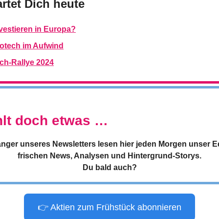
rtet Dich heute
nvestieren in Europa?
iotech im Aufwind
ech-Rallye 2024
hlt doch etwas …
nger unseres Newsletters lesen hier jeden Morgen unser Edit
frischen News, Analysen und Hintergrund-Storys.
Du bald auch?
👉 Aktien zum Frühstück abonnieren