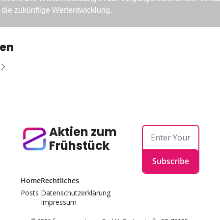
r die zukünftige Wertentwicklung.
sen
Aktien zum 
Frühstück
Subscribe
Home
Rechtliches
Posts
Datenschutzerklärung
Impressum