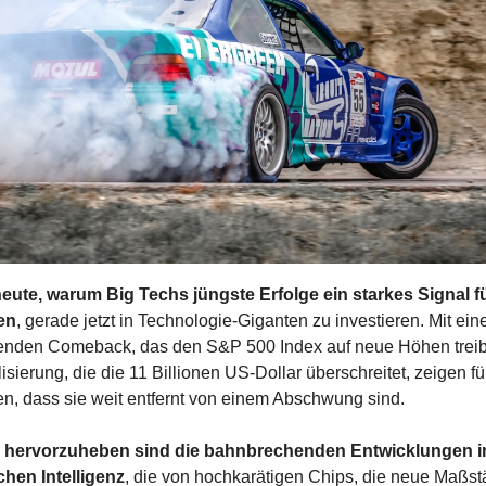
eute, warum Big Techs jüngste Erfolge ein starkes Signal fü
en
, gerade jetzt in Technologie-Giganten zu investieren. Mit ein
nden Comeback, das den S&P 500 Index auf neue Höhen treibt,
isierung, die die 11 Billionen US-Dollar überschreitet, zeigen f
, dass sie weit entfernt von einem Abschwung sind.
hervorzuheben sind die bahnbrechenden Entwicklungen im
chen Intelligenz
, die von hochkarätigen Chips, die neue Maßstä