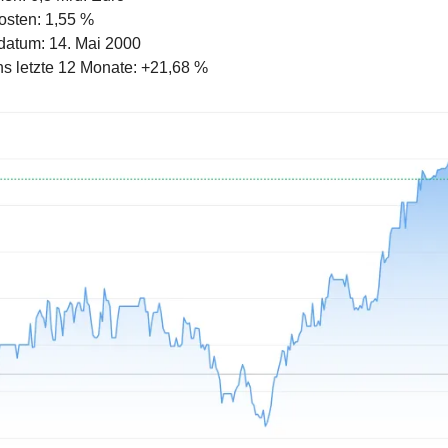
osten: 1,55 %
datum: 14. Mai 2000
s letzte 12 Monate: +21,68 %