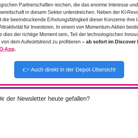
tegischen Partnerschaften reichen, die das enorme Interesse und 
bereitschaft in diesem Sektor unterstreichen. Neben der KI-Revol
t die beeindruckende Erholungsfähigkeit dieser Konzerne ihre la
Attraktivität für Investoren. In einem von Momentum-Aktien best
e dies der richtige Moment sein, Teil der technologischen Innova
von dem Aufwärtstrend zu profitieren
 – ab sofort im Discover 
O-App
.
👉 Auch direkt in der Depot-Übersicht
ir der Newsletter heute gefallen?