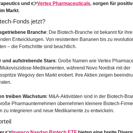
rapeutics und 👉
Vertex Pharmaceuticals
, sorgen für positiv
im Markt
. 
ech-Fonds jetzt?
sgetriebene Branche
: Die Biotech-Branche ist bekannt für ihre 
den Entwicklungen. Von resistenten Bananen bis zu revolution
n – die Fortschritte sind beachtlich.
r und aufstrebende Stars
: Große Namen wie Vertex Pharmaceu
 Mukoviszidose-Medikamenten, während Novo Nordisk mit der 
sspritze Wegovy den Markt erobert. Ihre Aktien zeigen beeindru
aten.
n treiben Wachstum
: M&A-Aktivitäten sind in der Biotech-Bra
 Große Pharmaunternehmen übernehmen kleinere Biotech-Firme
n zu integrieren und neue Medikamente zu entwickeln.
rteil
er 👉
Invesco Nasdaq Biotech ETF
 bieten eine breite Divers