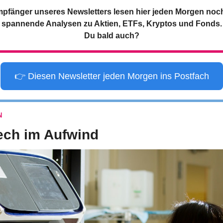
mpfänger unseres Newsletters lesen hier jeden Morgen noc
spannende Analysen zu Aktien, ETFs, Kryptos und Fonds.
Du bald auch?
👉 Diesen Newsletter jeden Morgen ins Postfach
N
ech im Aufwind