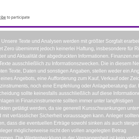
ribe
to participate
: Unsere Texte und Analysen werden mit größter Sorgfalt erarbeit
t Zero übernimmt jedoch keinerlei Haftung, insbesondere für Ric
keit und Aktualität der abgedruckten Informationen. Finanzen.net
e Texte ausschließlich zu Informationszwecken. Die in diesem New
chten Texte, Daten und sonstigen Angaben, stellen weder ein Ang
ines Angebots, eine Aufforderung zum Kauf, Verkauf oder Zei
zinstruments, noch eine Empfehlung oder Anlageberatung dar. 
heidung sollte keinesfalls ausschließlich auf diese Informatione
nlagen in Finanzinstrumente sollten immer unter langfristigen 
kten getätigt werden, da sie generell Kursschwankungen unterw
 mit verlässlicher Sicherheit voraussagen kann. Anleger sollten
n, dass die eventuellen Erträge sowohl sinken als auch steigen
leger möglicherweise nicht den vollen angelegten Betrag 
men. Die Wertentwicklung in der Vergangenheit ist kein verläss