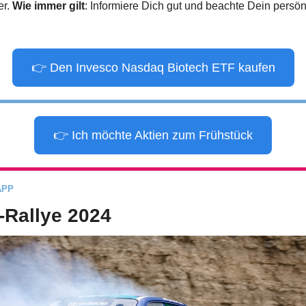
r. 
Wie immer gilt
: Informiere Dich gut und beachte Dein persön
👉 Den Invesco Nasdaq Biotech ETF kaufen
👉 Ich möchte Aktien zum Frühstück
APP
-Rallye 2024