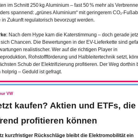
ten im Schnitt 250 kg Aluminium – fast 50 % mehr als Verbrenner
ders spannend: „grünes Aluminium“ mit geringerem CO₂-Fußab
 in Zukunft regulatorisch bevorzugt werden.
rke
: Nach dem Hype kam die Katerstimmung – doch gerade jetzt
 sich Chancen. Die Bewertungen in der EV-Lieferkette sind gefal
wartungen realistischer. Wer auf die richtigen Player in 
ieproduktion, Rohstoffförderung und Halbleitertechnik setzt, könn
chsten Schub der Elektrifizierung profitieren. Der Weg dorthin bl
 holprig – Geduld ist gefragt.
 nur VW
etzt kaufen? Aktien und ETFs, die
rend profitieren können
tz kurzfristiger Rückschläge bleibt die Elektromobilität ein 