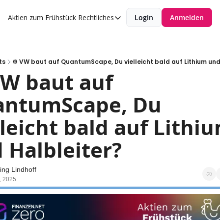
Aktien zum Frühstück
Rechtliches
Login
Anmelden
Rechtliches
Datenschutzerklärung
Impressum
ts
⚙️ VW baut auf QuantumScape, Du vielleicht bald auf Lithium und
VW baut auf 
ntumScape, Du 
lleicht bald auf Lithiu
 Halbleiter?
ng Lindhoff
, 2025