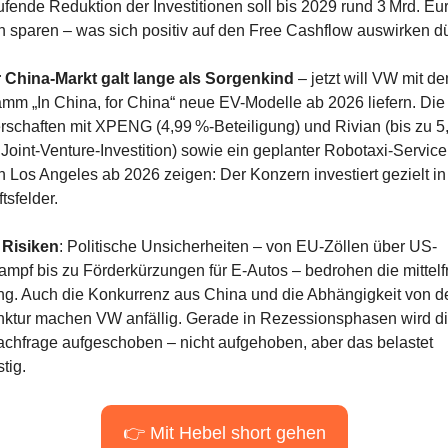
ufende Reduktion der Investitionen soll bis 2029 rund 3 Mrd. Eur
ch sparen – was sich positiv auf den Free Cashflow auswirken dü
 China-Markt galt lange als Sorgenkind
 – jetzt will VW mit de
mm „In China, for China“ neue EV-Modelle ab 2026 liefern. Die 
rschaften mit XPENG (4,99 %-Beteiligung) und Rivian (bis zu 5,
 Joint-Venture-Investition) sowie ein geplanter Robotaxi-Service 
n Los Angeles ab 2026 zeigen: Der Konzern investiert gezielt in 
tsfelder.
 Risiken
: Politische Unsicherheiten – von EU-Zöllen über US-
mpf bis zu Förderkürzungen für E-Autos – bedrohen die mittelfri
g. Auch die Konkurrenz aus China und die Abhängigkeit von de
ktur machen VW anfällig. Gerade in Rezessionsphasen wird di
chfrage aufgeschoben – nicht aufgehoben, aber das belastet 
stig.
👉 Mit Hebel short gehen