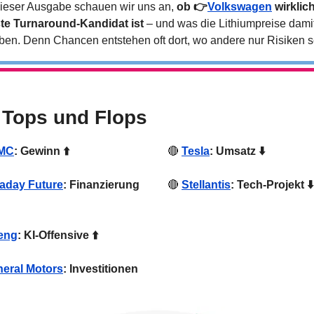
dieser Ausgabe schauen wir uns an, 
ob 👉
Volkswagen
 wirklich
te Turnaround-Kandidat ist
 – und was die Lithiumpreise damit
ben. Denn Chancen entstehen oft dort, wo andere nur Risiken 
 Tops und Flops
MC
: Gewinn ⬆️
🔴
Tesla
: Umsatz ⬇️
aday Future
: Finanzierung 
🔴
Stellantis
: Tech-Projekt ⬇️
eng
: KI-Offensive ⬆️
eral Motors
: Investitionen 