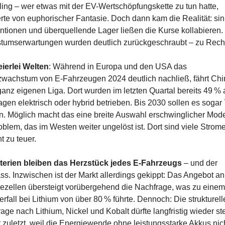
ing – wer etwas mit der EV-Wertschöpfungskette zu tun hatte, 
ierte von euphorischer Fantasie. Doch dann kam die Realität: si
tionen und überquellende Lager ließen die Kurse kollabieren. 
tumserwartungen wurden deutlich zurückgeschraubt – zu Rech
ierlei Welten
: Während in Europa und den USA das 
wachstum von E‑Fahrzeugen 2024 deutlich nachließ, fährt Chin
ganz eigenen Liga. Dort wurden im letzten Quartal bereits 49 % al
en elektrisch oder hybrid betrieben. Bis 2030 sollen es sogar 
. Möglich macht das eine breite Auswahl erschwinglicher Model
oblem, das im Westen weiter ungelöst ist. Dort sind viele Strome
t zu teuer.
terien bleiben das Herzstück jedes E‑Fahrzeugs
 – und der 
s. Inzwischen ist der Markt allerdings gekippt: Das Angebot an 
iezellen übersteigt vorübergehend die Nachfrage, was zu einem 
erfall bei Lithium von über 80 % führte. Dennoch: Die strukturelle
age nach Lithium, Nickel und Kobalt dürfte langfristig wieder ste
t zuletzt, weil die Energiewende ohne leistungsstarke Akkus nich