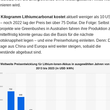
onieren wird.
 Kilogramm Lithiumcarbonat kostet
 aktuell weniger als 10 U
 – noch 2022 lag der Preis bei über 75 Dollar. Die Folge: Selbst
rojekte wie Greenbushes in Australien fahren ihre Produktion z
ittelfristig könnte genau das die Basis für die nächste 
tsknappheit legen – und eine Preiserholung einleiten. Denn: D
age aus China und Europa wird weiter steigen, sobald die 
bestände abgebaut sind.