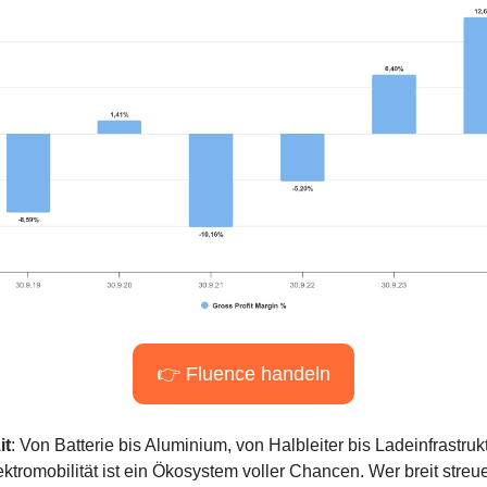
👉 Fluence handeln
it
: Von Batterie bis Aluminium, von Halbleiter bis Ladeinfrastrukt
ektromobilität ist ein Ökosystem voller Chancen. Wer breit streuen