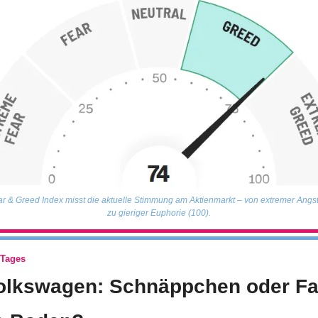
r & Greed Index misst die aktuelle Stimmung am Aktienmarkt – von extremer Angst (
zu gieriger Euphorie (100).
 Tages
olkswagen: Schnäppchen oder Fa