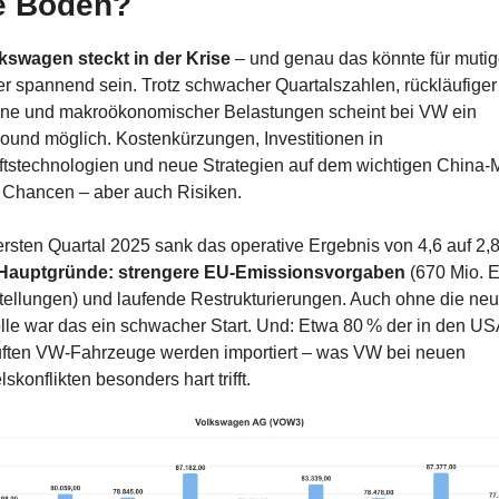
e Boden?
kswagen steckt in der Krise
 – und genau das könnte für mutig
r spannend sein. Trotz schwacher Quartalszahlen, rückläufiger 
ne und makroökonomischer Belastungen scheint bei VW ein 
ound möglich. Kostenkürzungen, Investitionen in 
tstechnologien und neue Strategien auf dem wichtigen China-M
 Chancen – aber auch Risiken.
ersten Quartal 2025 sank das operative Ergebnis von 4,6 auf 2,8
Hauptgründe: strengere EU-Emissionsvorgaben
 (670 Mio. E
ellungen) und laufende Restrukturierungen. Auch ohne die neu
le war das ein schwacher Start. Und: Etwa 80 % der in den USA
ften VW-Fahrzeuge werden importiert – was VW bei neuen 
skonflikten besonders hart trifft.