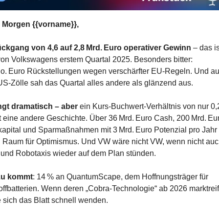
 Morgen {{vorname}},
ückgang von 4,6 auf 2,8 Mrd. Euro operativer Gewinn
 – das is
von Volkswagens erstem Quartal 2025. Besonders bitter: 
o. Euro Rückstellungen wegen verschärfter EU-Regeln. Und au
S-Zölle sah das Quartal alles andere als glänzend aus.
ngt dramatisch – aber
 ein Kurs-Buchwert-Verhältnis von nur 0,2
t eine andere Geschichte. Über 36 Mrd. Euro Cash, 200 Mrd. Eur
apital und Sparmaßnahmen mit 3 Mrd. Euro Potenzial pro Jahr 
 Raum für Optimismus. Und VW wäre nicht VW, wenn nicht auc
und Robotaxis wieder auf dem Plan stünden.
zu kommt
: 14 % an QuantumScape, dem Hoffnungsträger für 
offbatterien. Wenn deren „Cobra-Technologie“ ab 2026 marktreif 
 sich das Blatt schnell wenden.