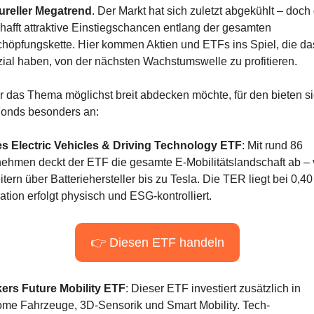
tureller Megatrend
. Der Markt hat sich zuletzt abgekühlt – doch
hafft attraktive Einstiegschancen entlang der gesamten 
höpfungskette. Hier kommen Aktien und ETFs ins Spiel, die das
ial haben, von der nächsten Wachstumswelle zu profitieren.
 das Thema möglichst breit abdecken möchte, für den bieten si
Fonds besonders an:
es Electric Vehicles & Driving Technology ETF
: Mit rund 86 
ehmen deckt der ETF die gesamte E-Mobilitätslandschaft ab – 
itern über Batteriehersteller bis zu Tesla. Die TER liegt bei 0,40 
ation erfolgt physisch und ESG-kontrolliert.
👉 Diesen ETF handeln
kers Future Mobility ETF
: Dieser ETF investiert zusätzlich in 
me Fahrzeuge, 3D-Sensorik und Smart Mobility. Tech-