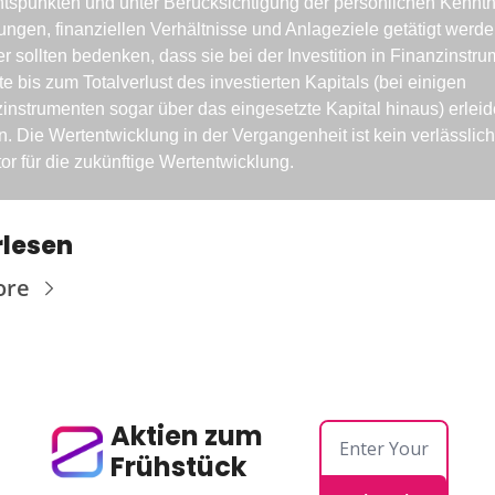
tspunkten und unter Berücksichtigung der persönlichen Kenntni
ungen, finanziellen Verhältnisse und Anlageziele getätigt werden
r sollten bedenken, dass sie bei der Investition in Finanzinstru
te bis zum Totalverlust des investierten Kapitals (bei einigen 
instrumenten sogar über das eingesetzte Kapital hinaus) erleid
. Die Wertentwicklung in der Vergangenheit ist kein verlässliche
tor für die zukünftige Wertentwicklung.
rlesen
ore
Aktien zum 
Frühstück