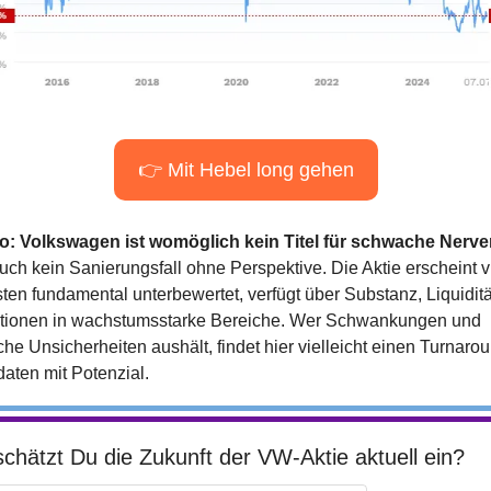
👉 Mit Hebel long gehen
o: Volkswagen ist womöglich kein Titel für schwache Nerv
uch kein Sanierungsfall ohne Perspektive. Die Aktie erscheint vi
ten fundamental unterbewertet, verfügt über Substanz, Liquiditä
itionen in wachstumsstarke Bereiche. Wer Schwankungen und 
sche Unsicherheiten aushält, findet hier vielleicht einen Turnaro
aten mit Potenzial.
chätzt Du die Zukunft der VW-Aktie aktuell ein?