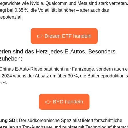
gewichte wie Nvidia, Qualcomm und Meta sind stark vertreten. 
egt bei 0,35 %, die Volatilität ist höher – aber auch das 
epotenzial.
👉 Diesen ETF handeln
erien sind das Herz jedes E-Autos. Besonders 
zuheben:
 Chinas E-Auto-Riese baut nicht nur Fahrzeuge, sondern auch e
 2024 wuchs der Absatz um über 30 %, die Batterieproduktion s
5 %.
👉 BYD handeln
ung SDI
: Der südkoreanische Spezialist liefert fortschrittliche 
iezellen an Top-Autobauer und punktet mit Technologieführerscha