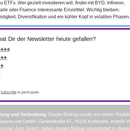
 zu ETFs. Wer gezielt investieren will, findet mit BYD, Infineon, 
rle oder Fluence interessante Einzeltitel. Wichtig bleiben: 
istigkeit, Diversifikation und ein kühler Kopf in volatilen Phasen.
at Dir der Newsletter heute gefallen?
⭐⭐⭐⭐
⭐⭐⭐
⭐⭐
⭐
Subscribe
to participate
llung und Verbreitung
: Dieser Beitrag wurde von einem Redakt
nanzen.net GmbH, Gartenstraße 67, 76135 Karlsruhe, erstellt. Wir
en.net Zero GmbH, haben diesen Beitrag unverändert in diese