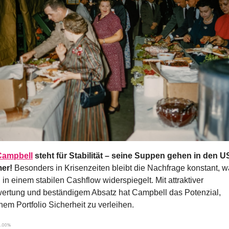
Campbell
 steht für Stabilität – seine Suppen gehen in den U
er! 
Besonders in Krisenzeiten bleibt die Nachfrage konstant, w
 in einem stabilen Cashflow widerspiegelt. Mit attraktiver 
ertung und beständigem Absatz hat Campbell das Potenzial, 
nem Portfolio Sicherheit zu verleihen.