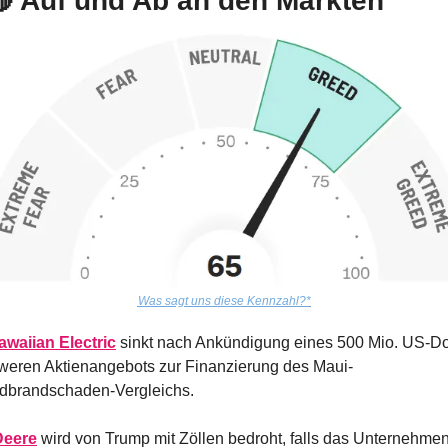

 Auf und Ab an den Märkten
Was sagt uns diese Kennzahl?*
awaiian Electric
 sinkt nach Ankündigung eines 500 Mio. US-Dol
weren Aktienangebots zur Finanzierung des Maui-
dbrandschaden-Vergleichs.
Deere
 wird von Trump mit Zöllen bedroht, falls das Unternehmen