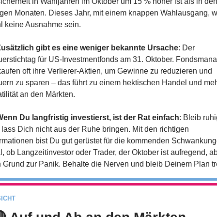
icherheit in Wahljahren im Oktober um 15 % höher ist als in den
igen Monaten. Dieses Jahr, mit einem knappen Wahlausgang, wi
l keine Ausnahme sein.
usätzlich gibt es eine weniger bekannte Ursache
: Der 
uerstichtag für US-Investmentfonds am 31. Oktober. Fondsmana
kaufen oft ihre Verlierer-Aktien, um Gewinne zu reduzieren und 
uern zu sparen – das führt zu einem hektischen Handel und meh
tilität an den Märkten.
enn Du langfristig investierst, ist der Rat einfach
: Bleib ruhi
lass Dich nicht aus der Ruhe bringen. Mit den richtigen 
ormationen bist Du gut gerüstet für die kommenden Schwankunge
, ob Langzeitinvestor oder Trader, der Oktober ist aufregend, ab
n Grund zur Panik. Behalte die Nerven und bleib Deinem Plan tr
ICHT