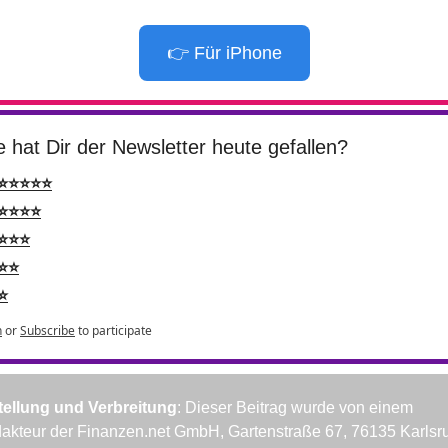
👉 Für iPhone
 hat Dir der Newsletter heute gefallen?
⭐⭐⭐⭐⭐
⭐⭐⭐⭐
⭐⭐⭐
⭐⭐
⭐
n
or
Subscribe
to participate
tellung und Verbreitung
: Dieser Beitrag wurde von einem 
akteur der Finanzen.net GmbH, Gartenstraße 67, 76135 Karlsru