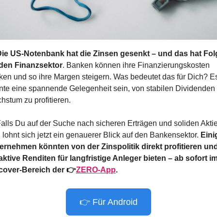
ie US-Notenbank hat die Zinsen gesenkt – und das hat Fol
 den Finanzsektor
. Banken können ihre Finanzierungskosten 
ken und so ihre Margen steigern. Was bedeutet das für Dich? Es
nte eine spannende Gelegenheit sein, von stabilen Dividenden 
hstum zu profitieren.
Falls Du auf der Suche nach sicheren Erträgen und soliden Aktie
, lohnt sich jetzt ein genauerer Blick auf den Bankensektor. 
Eini
ernehmen könnten von der Zinspolitik direkt profitieren und
raktive Renditen für langfristige Anleger bieten
– ab sofort im
cover-Bereich der 👉
ZERO-App
.
👉 Für Android