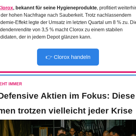
Clorox
, bekannt für seine Hygieneprodukte
, profitiert weiterhin
 der hohen Nachfrage nach Sauberkeit. Trotz nachlassendem 
demie-Effekt legte der Umsatz im letzten Quartal um 8 % zu. Die
idendenrendite von 3,5 % macht Clorox zu einem stabilen 
didaten, der in jedem Depot glänzen kann.
👉 Clorox handeln
EHT IMMER
Defensive Aktien im Fokus: Diese 
men trotzen vielleicht jeder Krise