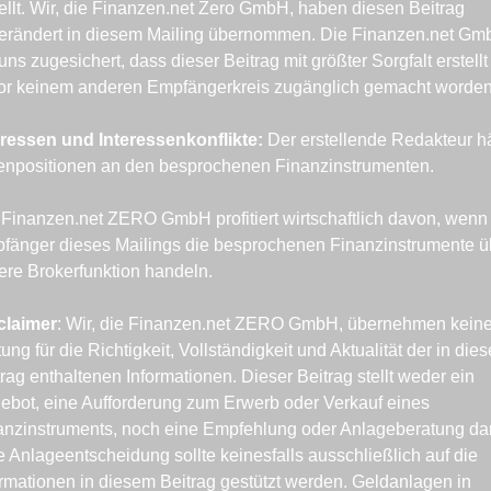
tellt. Wir, die Finanzen.net Zero GmbH, haben diesen Beitrag 
erändert in diesem Mailing übernommen. Die Finanzen.net Gm
uns zugesichert, dass dieser Beitrag mit größter Sorgfalt erstellt
or keinem anderen Empfängerkreis zugänglich gemacht worden 
eressen und Interessenkonflikte: 
Der erstellende Redakteur häl
enpositionen an den besprochenen Finanzinstrumenten.
 Finanzen.net ZERO GmbH profitiert wirtschaftlich davon, wenn 
fänger dieses Mailings die besprochenen Finanzinstrumente üb
ere Brokerfunktion handeln.
claimer
: Wir, die Finanzen.net ZERO GmbH, übernehmen keine
ung für die Richtigkeit, Vollständigkeit und Aktualität der in dies
rag enthaltenen Informationen. Dieser Beitrag stellt weder ein 
ebot, eine Aufforderung zum Erwerb oder Verkauf eines 
anzinstruments, noch eine Empfehlung oder Anlageberatung dar.
e Anlageentscheidung sollte keinesfalls ausschließlich auf die 
ormationen in diesem Beitrag gestützt werden. Geldanlagen in 