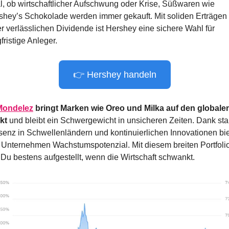
l, ob wirtschaftlicher Aufschwung oder Krise, Süßwaren wie 
shey’s Schokolade werden immer gekauft. Mit soliden Erträgen 
r verlässlichen Dividende ist Hershey eine sichere Wahl für 
fristige Anleger.
👉 Hershey handeln
Mondelez
 bringt Marken wie Oreo und Milka auf den globalen
kt
 und bleibt ein Schwergewicht in unsicheren Zeiten. Dank star
senz in Schwellenländern und kontinuierlichen Innovationen biet
 Unternehmen Wachstumspotenzial. Mit diesem breiten Portfolio
t Du bestens aufgestellt, wenn die Wirtschaft schwankt.