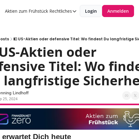
Aktien zum Frühstück
Rechtliches
Login
Anmelden
Rechtliches
Datenschutzerklärung
Impressum
Posts
💵 US-Aktien oder defensive Titel: Wo findest Du langfristige S
 US-Aktien oder 
fensive Titel: Wo finde
 langfristige Sicherhe
nning Lindhoff
p 25, 2024
 erwartet Dich heute