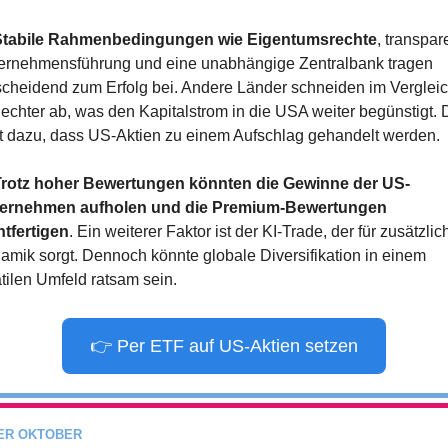
Stabile Rahmenbedingungen wie Eigentumsrechte
, transpar
ernehmensführung und eine unabhängige Zentralbank tragen 
scheidend zum Erfolg bei. Andere Länder schneiden im Vergleic
lechter ab, was den Kapitalstrom in die USA weiter begünstigt. 
rt dazu, dass US-Aktien zu einem Aufschlag gehandelt werden.
Trotz hoher Bewertungen könnten die Gewinne der US-
ernehmen aufholen und die Premium-Bewertungen 
htfertigen
. Ein weiterer Faktor ist der KI-Trade, der für zusätzlich
amik sorgt. Dennoch könnte globale Diversifikation in einem 
atilen Umfeld ratsam sein.
👉 Per ETF auf US-Aktien setzen
ER OKTOBER