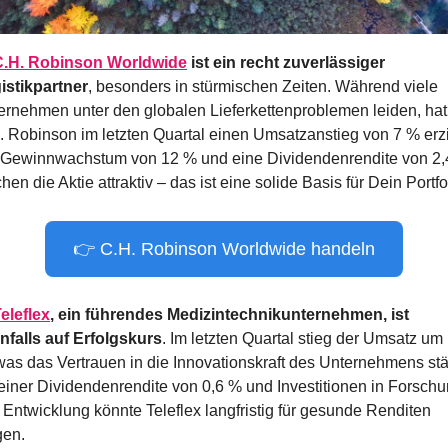
C.H. Robinson Worldwide
 ist ein recht zuverlässiger 
istikpartner
, besonders in stürmischen Zeiten. Während viele 
ernehmen unter den globalen Lieferkettenproblemen leiden, hat 
. Robinson im letzten Quartal einen Umsatzanstieg von 7 % erzie
 Gewinnwachstum von 12 % und eine Dividendenrendite von 2,
en die Aktie attraktiv – das ist eine solide Basis für Dein Portfo
👉 C.H. Robinson Worldwide handeln
eleflex
, ein führendes Medizintechnikunternehmen, ist 
nfalls auf Erfolgskurs
. Im letzten Quartal stieg der Umsatz um 
was das Vertrauen in die Innovationskraft des Unternehmens stär
 einer Dividendenrendite von 0,6 % und Investitionen in Forschu
 Entwicklung könnte Teleflex langfristig für gesunde Renditen 
gen.