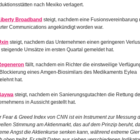
duktionsstätten nach Mexiko verlagert.
Liberty Broadband
 steigt, nachdem eine Fusionsvereinbarung m
rter Communications angekündigt worden war.
Uxin
 steigt, nachdem das Unternehmen einen geringeren Verlust
 steigende Umsätze im ersten Quartal gemeldet hat.
Regeneron
 fällt, nachdem ein Richter die einstweilige Verfügung
 Blockierung eines Amgen-Biosimilars des Medikaments Eylea 
elehnt hat.
Baywa
 steigt, nachdem ein Sanierungsgutachten die Rettung de
ernehmens in Aussicht gestellt hat.
r Fear & Greed Index von CNN ist ein Instrument zur Messung d
uellen Stimmung am Aktienmarkt, das auf dem Prinzip beruht, da
reme Angst die Aktienkurse senken kann, während extreme Gier 
 oben treibt. Er stellt Daten aus sieben verschiedenen Indikator