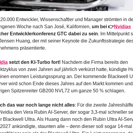
20.000 Entwickler, Wissenschaftler und Manager strömten in der
ngenen Woche nach San José, Kalifornien, 
um bei 👉
Nvidias
icher Entwicklerkonferenz GTC dabei zu sein
. Im Mittelpunkt s
ensen Huang, der mit seiner Keynote die Zukunftsstrategie des
nehmens präsentierte.
idia
 setzt den KI-Turbo fort! 
Nachdem die Firma bereits den 
tzyklus von zwei Jahren auf jährlich verkürzt hatte, kündigte H
 einen enormen Leistungssprung an. Der kommende Blackwell Ult
rver wird schon Ende dieses Jahres auf den Markt kommen und 
rigen Spitzenreiter GB200 NVL72 um ganze 50 % schlagen.
ch das war noch lange nicht alles
: Für die zweite Jahreshälft
Nvidia den Vera Rubin AI-Server, der sogar 3,3-mal schneller sei
r Blackwell Ultra. Als Huang dann noch den Rubin Ultra AI-Serve
2027 ankündigte, staunten alle – denn dieser soll sogar 14-mal 