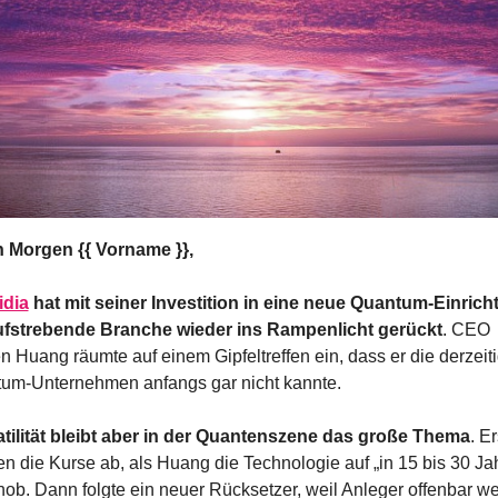
 Morgen {{ Vorname }},
idia
 hat mit seiner Investition in eine neue Quantum-Einrich
ufstrebende Branche wieder ins Rampenlicht gerückt
. CEO 
 Huang räumte auf einem Gipfeltreffen ein, dass er die derzeiti
um-Unternehmen anfangs gar nicht kannte. 
atilität bleibt aber in der Quantenszene das große Thema
. Er
en die Kurse ab, als Huang die Technologie auf „in 15 bis 30 Jah
hob. Dann folgte ein neuer Rücksetzer, weil Anleger offenbar we