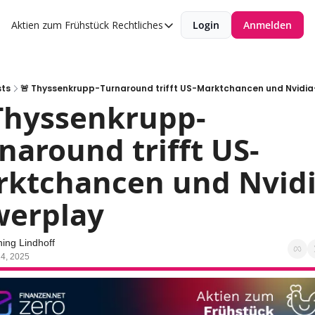
Aktien zum Frühstück
Rechtliches
Login
Anmelden
Rechtliches
Datenschutzerklärung
Impressum
sts
🚨 Thyssenkrupp-Turnaround trifft US-Marktchancen und Nvidi
Thyssenkrupp-
naround trifft US-
ktchancen und Nvidi
werplay
ing Lindhoff
4, 2025