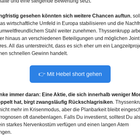
äfte und eine steigende Bewertung setzt.
ngfristig gesehen könnten sich weitere Chancen auftun
, soll
as wirtschaftliche Umfeld in Europa stabilisieren und die Nachfr
umweltfreundlichem Stahl weiter zunehmen. Thyssenkrupp arbei
er hinaus an verschiedenen Beteiligungen und möglichen Joint 
es. All das unterstreicht, dass es sich eher um ein Langzeitproje
nen schnellen Gewinn handelt.
👉 Mit Hebel short gehen
ke immer daran: Eine Aktie, die sich innerhalb weniger Mon
ppelt hat, birgt zwangsläufig Rückschlagrisiken
. Thyssenkru
nicht mehr im Krisenmodus, aber die Planbarkeit bleibt eingeschr
rognosen oft danebenlagen. Falls Du investierst, solltest Du als
ein starkes Nervenkostüm verfügen und einen langen Atem 
ingen.