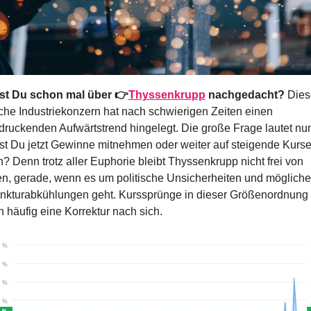
st Du schon mal über 👉
Thyssenkrupp
 nachgedacht? 
Diese
che Industriekonzern hat nach schwierigen Zeiten einen 
druckenden Aufwärtstrend hingelegt. Die große Frage lautet nun
est Du jetzt Gewinne mitnehmen oder weiter auf steigende Kurse
? Denn trotz aller Euphorie bleibt Thyssenkrupp nicht frei von 
en, gerade, wenn es um politische Unsicherheiten und mögliche 
nkturabkühlungen geht. Kurssprünge in dieser Größenordnung 
 häufig eine Korrektur nach sich.