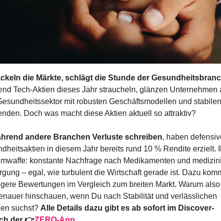
ckeln die Märkte, schlägt die Stunde der Gesundheitsbran
nd Tech-Aktien dieses Jahr straucheln, glänzen Unternehmen a
esundheitssektor mit robusten Geschäftsmodellen und stabilen
enden. Doch was macht diese Aktien aktuell so attraktiv?
hrend andere Branchen Verluste schreiben
, haben defensive
heitsaktien in diesem Jahr bereits rund 10 % Rendite erzielt. Ih
mwaffe: konstante Nachfrage nach Medikamenten und medizini
rgung – egal, wie turbulent die Wirtschaft gerade ist. Dazu kom
igere Bewertungen im Vergleich zum breiten Markt. Warum also n
enauer hinschauen, wenn Du nach Stabilität und verlässlichen 
gen suchst? 
Alle Details dazu gibt es
ab sofort im Discover-
ch der 👉
ZERO-App
.