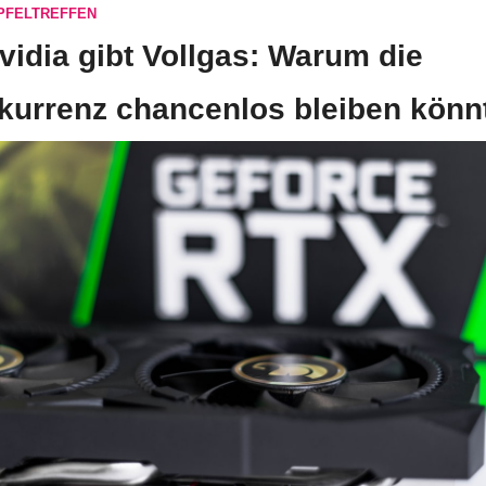
PFELTREFFEN
vidia gibt Vollgas: Warum die 
kurrenz chancenlos bleiben könn