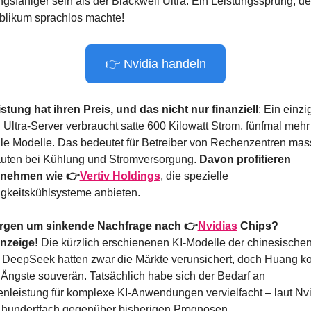
ngsfähiger sein als der Blackwell Ultra. Ein Leistungssprung, der
blikum sprachlos machte!
👉 Nvidia handeln
stung hat ihren Preis, und das nicht nur finanziell
: Ein einzig
Ultra-Server verbraucht satte 600 Kilowatt Strom, fünfmal mehr 
lle Modelle. Das bedeutet für Betreiber von Rechenzentren mass
ten bei Kühlung und Stromversorgung. 
Davon profitieren 
rnehmen wie 👉
Vertiv Holdings
, die spezielle 
igkeitskühlsysteme anbieten.
rgen um sinkende Nachfrage nach 👉
Nvidias
 Chips? 
nzeige!
 Die kürzlich erschienenen KI-Modelle der chinesischen
 DeepSeek hatten zwar die Märkte verunsichert, doch Huang kon
 Ängste souverän. Tatsächlich habe sich der Bedarf an 
nleistung für komplexe KI-Anwendungen vervielfacht – laut Nvi
 hundertfach gegenüber bisherigen Prognosen.