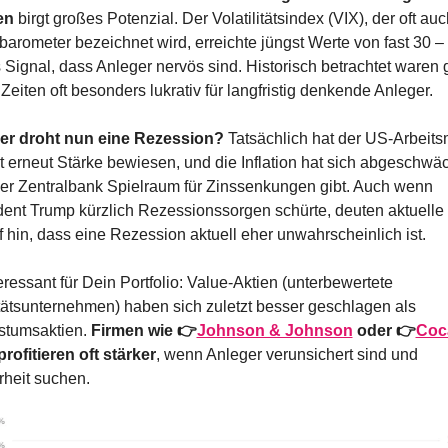
en
 birgt großes Potenzial. Der Volatilitätsindex (VIX), der oft auch
arometer bezeichnet wird, erreichte jüngst Werte von fast 30 – 
 Signal, dass Anleger nervös sind. Historisch betrachtet waren 
Zeiten oft besonders lukrativ für langfristig denkende Anleger.
er droht nun eine Rezession?
 Tatsächlich hat der US-Arbeitsm
t erneut Stärke bewiesen, und die Inflation hat sich abgeschwäch
er Zentralbank Spielraum für Zinssenkungen gibt. Auch wenn 
dent Trump kürzlich Rezessionssorgen schürte, deuten aktuelle 
f hin, dass eine Rezession aktuell eher unwahrscheinlich ist.
eressant für Dein Portfolio: Value-Aktien (unterbewertete 
tätsunternehmen) haben sich zuletzt besser geschlagen als 
tumsaktien. 
Firmen wie 👉
Johnson & Johnson
 oder 👉
Coc
profitieren oft stärker
, wenn Anleger verunsichert sind und 
rheit suchen.