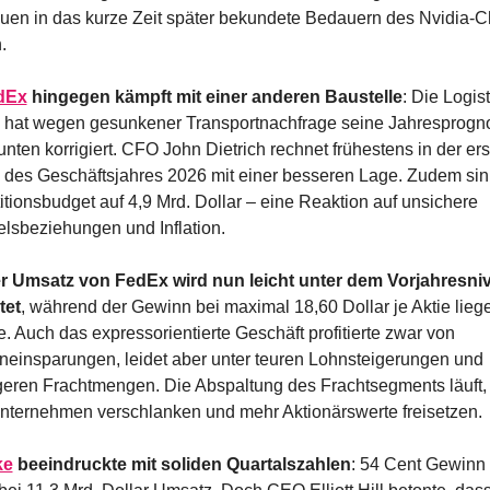
auen in das kurze Zeit später bekundete Bedauern des Nvidia-Ch
.
dEx
 hingegen kämpft mit einer anderen Baustelle
: Die Logist
 hat wegen gesunkener Transportnachfrage seine Jahresprogno
nten korrigiert. CFO John Dietrich rechnet frühestens in der ers
e des Geschäftsjahres 2026 mit einer besseren Lage. Zudem sink
itionsbudget auf 4,9 Mrd. Dollar – eine Reaktion auf unsichere 
lsbeziehungen und Inflation.
r Umsatz von FedEx wird nun leicht unter dem Vorjahresniv
tet
, während der Gewinn bei maximal 18,60 Dollar je Aktie liege
. Auch das expressorientierte Geschäft profitierte zwar von 
neinsparungen, leidet aber unter teuren Lohnsteigerungen und 
geren Frachtmengen. Die Abspaltung des Frachtsegments läuft, s
nternehmen verschlanken und mehr Aktionärswerte freisetzen.
ke
 beeindruckte mit soliden Quartalszahlen
: 54 Cent Gewinn 