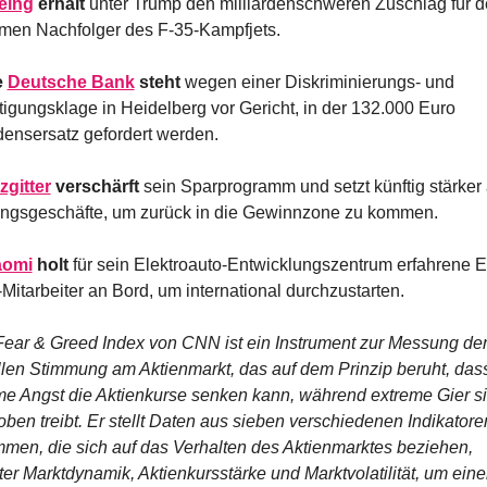
eing
 erhält
 unter Trump den milliardenschweren Zuschlag für d
men Nachfolger des F-35-Kampfjets.
 
Deutsche Bank
 steht
 wegen einer Diskriminierungs- und 
tigungsklage in Heidelberg vor Gericht, in der 132.000 Euro 
ensersatz gefordert werden.
zgitter
 verschärft
 sein Sparprogramm und setzt künftig stärker a
ngsgeschäfte, um zurück in die Gewinnzone zu kommen.
aomi
 holt
 für sein Elektroauto-Entwicklungszentrum erfahrene E
itarbeiter an Bord, um international durchzustarten.
Fear & Greed Index von CNN ist ein Instrument zur Messung der
llen Stimmung am Aktienmarkt, das auf dem Prinzip beruht, dass
me Angst die Aktienkurse senken kann, während extreme Gier si
ben treibt. Er stellt Daten aus sieben verschiedenen Indikatoren
men, die sich auf das Verhalten des Aktienmarktes beziehen, 
er Marktdynamik, Aktienkursstärke und Marktvolatilität, um eine