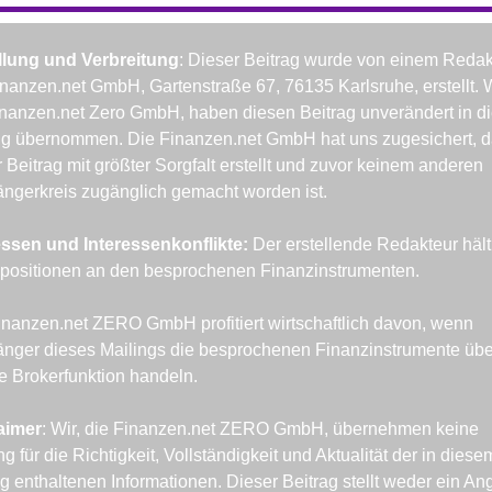
llung und Verbreitung
: Dieser Beitrag wurde von einem Redakt
nanzen.net GmbH, Gartenstraße 67, 76135 Karlsruhe, erstellt. Wi
inanzen.net Zero GmbH, haben diesen Beitrag unverändert in d
ng übernommen. Die Finanzen.net GmbH hat uns zugesichert, d
 Beitrag mit größter Sorgfalt erstellt und zuvor keinem anderen 
ngerkreis zugänglich gemacht worden ist.
essen und Interessenkonflikte: 
Der erstellende Redakteur hält 
positionen an den besprochenen Finanzinstrumenten.
inanzen.net ZERO GmbH profitiert wirtschaftlich davon, wenn 
nger dieses Mailings die besprochenen Finanzinstrumente über
e Brokerfunktion handeln.
aimer
: Wir, die Finanzen.net ZERO GmbH, übernehmen keine 
g für die Richtigkeit, Vollständigkeit und Aktualität der in diesem
g enthaltenen Informationen. Dieser Beitrag stellt weder ein Ang