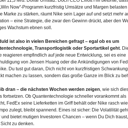
bei 11,3 Mrd. Dollar Umsatz. Doch CEO Elliott Hill betonte, dass
„Win Now“-Programm kurzfristig Umsätze und Margen belasten w
e Marke zu stärken, räumt Nike sein Lager auf und setzt mehr au
ation – eine Strategie, die zwar den Gewinn drückt, aber den Weg
iges Wachstum ebnen soll.
uld ist also in vielen Bereichen gefragt – egal ob es um 
entechnologie, Transportlogistik oder Sportartikel geht
. Die
e reagieren empfindlich auf jede neue Entwicklung, sei es eine 
huldigung von Jensen Huang oder die Ankündigungen von Fed
ike. Du tust gut daran, Dich nicht von kurzfristigen Schwankung
ckt machen zu lassen, sondern das große Ganze im Blick zu beh
ib dran – die nächsten Wochen werden zeigen
, wie sich dies
s fortsetzen. Ob Quantentechnologie schneller vorankommt als 
t, FedEx seine Lieferketten im Griff behält oder Nike rasch wie
po zulegt, bleibt spannend. Eines ist sicher: Die Volatilität geht
r und bietet mutigen Investoren Chancen – wenn Du Dich traust, 
 Sicht zu denken.