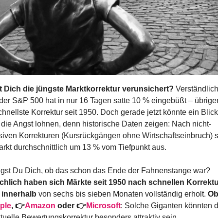
t Dich die jüngste Marktkorrektur verunsichert? 
Verständlich,
der S&P 500 hat in nur 16 Tagen satte 10 % eingebüßt – übrigen
chnellste Korrektur seit 1950. Doch gerade jetzt könnte ein Blick 
r die Angst lohnen, denn historische Daten zeigen: Nach nicht-
siven Korrekturen (Kursrückgängen ohne Wirtschaftseinbruch) st
arkt durchschnittlich um 13 % vom Tiefpunkt aus.
🔍 Fragst Du Dich, ob das schon das Ende der Fahnenstange war? 
chlich haben sich Märkte seit 1950 nach schnellen Korrektu
 innerhalb
 von sechs bis sieben Monaten vollständig erholt. 
Ob
ple
, 👉
Amazon
 oder 👉
Microsoft
: Solche Giganten könnten d
tuelle Bewertungskorrektur besonders attraktiv sein.