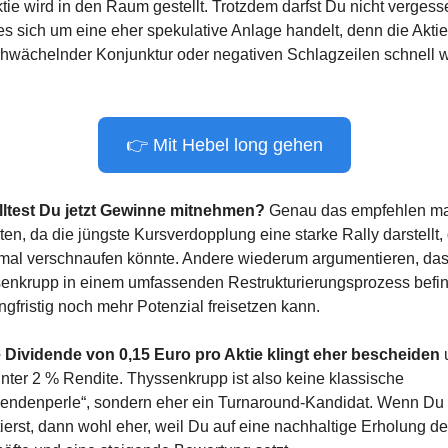
tie wird in den Raum gestellt. Trotzdem darfst Du nicht vergesse
es sich um eine eher spekulative Anlage handelt, denn die Aktie
chwächelnder Konjunktur oder negativen Schlagzeilen schnell w
.
👉 Mit Hebel long gehen
lltest Du jetzt Gewinne mitnehmen? 
Genau das empfehlen ma
en, da die jüngste Kursverdopplung eine starke Rally darstellt, d
mal verschnaufen könnte. Andere wiederum argumentieren, dass
enkrupp in einem umfassenden Restrukturierungsprozess befind
ngfristig noch mehr Potenzial freisetzen kann.
 Dividende von 0,15 Euro pro Aktie klingt eher bescheiden
 
unter 2 % Rendite. Thyssenkrupp ist also keine klassische 
dendenperle“, sondern eher ein Turnaround-Kandidat. Wenn Du h
ierst, dann wohl eher, weil Du auf eine nachhaltige Erholung der