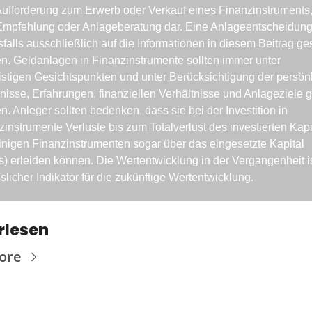
Aufforderung zum Erwerb oder Verkauf eines Finanzinstruments,
Empfehlung oder Anlageberatung dar. Eine Anlageentscheidung s
falls ausschließlich auf die Informationen in diesem Beitrag gest
n. Geldanlagen in Finanzinstrumente sollten immer unter 
ristigen Gesichtspunkten und unter Berücksichtigung der persönl
isse, Erfahrungen, finanziellen Verhältnisse und Anlageziele ge
. Anleger sollten bedenken, dass sie bei der Investition in 
instrumente Verluste bis zum Totalverlust des investierten Kapit
einigen Finanzinstrumenten sogar über das eingesetzte Kapital 
s) erleiden können. Die Wertentwicklung in der Vergangenheit ist
slicher Indikator für die zukünftige Wertentwicklung.
rlesen
ore