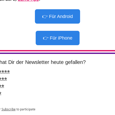
👉 Für Android
👉 Für iPhone
hat Dir der Newsletter heute gefallen?
⭐⭐⭐⭐
⭐⭐⭐
⭐⭐
⭐
r
Subscribe
to participate