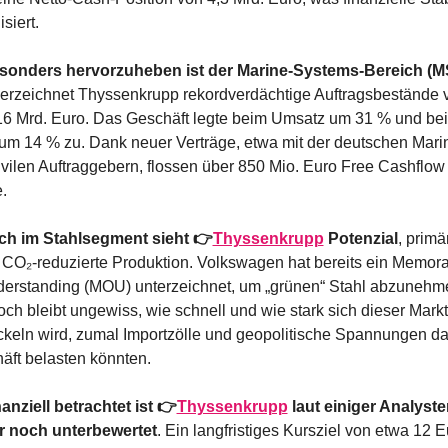
isiert.
sonders hervorzuheben ist der Marine-Systems-Bereich (M
verzeichnet Thyssenkrupp rekordverdächtige Auftragsbestände v
16 Mrd. Euro. Das Geschäft legte beim Umsatz um 31 % und bei
um 14 % zu. Dank neuer Verträge, etwa mit der deutschen Marin
vilen Auftraggebern, flossen über 850 Mio. Euro Free Cashflow i
.
ch im Stahlsegment sieht 👉
Thyssenkrupp
 Potenzial
, primär
 CO₂-reduzierte Produktion. Volkswagen hat bereits ein Memor
derstanding (MOU) unterzeichnet, um „grünen“ Stahl abzunehme
ch bleibt ungewiss, wie schnell und wie stark sich dieser Markt 
ckeln wird, zumal Importzölle und geopolitische Spannungen da
äft belasten könnten.
anziell betrachtet ist 👉
Thyssenkrupp
 laut einiger Analyste
 noch unterbewertet
. Ein langfristiges Kursziel von etwa 12 E