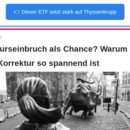
👉 Dieser ETF setzt stark auf Thyssenkrupp
E
urseinbruch als Chance? Warum d
orrektur so spannend ist