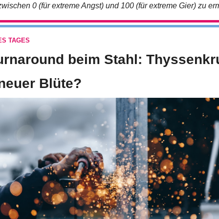
wischen 0 (für extreme Angst) und 100 (für extreme Gier) zu erm
ES TAGES
urnaround beim Stahl: Thyssenkr
neuer Blüte?