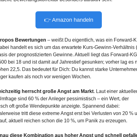
👉 Amazon handeln
ropos Bewertungen
 – weißt Du eigentlich, was ein Forward-K
Dabei handelt es sich um das erwartete Kurs-Gewinn-Verhältnis 
asis der prognostizierten Gewinne. Aktuell liegt das Forward-KG
00 bei 18 und ist damit auf Jahrestief gesunken; vorher lag es n
ohen 22,5. Das bedeutet für Dich: Du kannst starke Unternehmen
iger kaufen als noch vor wenigen Wochen.
eichzeitig herrscht große Angst am Markt
. Laut einer aktuellen
Umfrage sind 60 % der Anleger pessimistisch – ein Wert, der 
risch oft große Wendepunkte anzeigte. Spannend dabei: 
erweise tritt diese extreme Angst erst bei Verlusten von 20 % u
auf, aktuell reichen schon die 10 %, um Panik zu erzeugen.
nau diese Kombination aus hoher Angst und schnell gefall