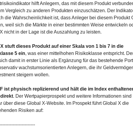
isikoindikator hilft Anlegern, das mit diesem Produkt verbunden
im Vergleich zu anderen Produkten einzuschätzen. Der Indikator 
h die Wahrscheinlichkeit ist, dass Anleger bei diesem Produkt G
en, weil sich die Märkte in einer bestimmten Weise entwickeln od
X nicht in der Lage ist die Auszahlung zu leisten.
X stuft dieses Produkt auf einer Skala von 1 bis 7 in die 
klasse 5 ein
, was einer mittelhohen Risikoklasse entspricht. De
sich damit in erster Linie als Ergänzung für das bestehende Portf
servativ wachstumsorientierten Anlegern, die ihr Geldvermögen
estment steigern wollen.
 ist physisch replizierend und hält die im Index enthaltenen
direkt
. Der Wertpapierprospekt und weitere Informationen sind 
r über diese Global X-Website. Im Prospekt führt Global X die 
ehenden Risiken auf:
------------------------