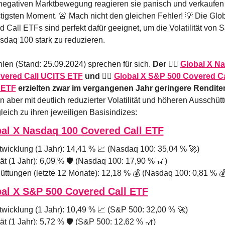
negativen Marktbewegung reagieren sie panisch und verkaufen 
tigsten Moment. 
🚨
 Mach nicht den gleichen Fehler! 
💡
 Die Glob
 Call ETFs sind perfekt dafür geeignet, um die Volatilität von 
daq 100 stark zu reduzieren. 
len (Stand: 25.09.2024) sprechen für sich. 
Der 👉🏻 
Global X Na
vered Call UCITS ETF
 und 👉🏻 
Global X S&P 500 Covered Cal
 ETF
 erzielten zwar im vergangenen Jahr geringere Rendite
n aber mit deutlich reduzierter Volatilität und höheren Ausschüt
leich zu ihren jeweiligen Basisindizes: 
al X Nasdaq 100 Covered Call ETF
wicklung (1 Jahr): 14,41 % 
📈
 (Nasdaq 100: 35,04 % 
🚀
)
ität (1 Jahr): 6,09 % 🛡️ (Nasdaq 100: 17,90 % 
🎢
)
ttungen (letzte 12 Monate): 12,18 % 💰 (Nasdaq 100: 0,81 % 
al X S&P 500 Covered Call ETF
wicklung (1 Jahr): 10,49 % 
📈
 (S&P 500: 32,00 % 
🚀
)
ität (1 Jahr): 5,72 % 🛡️ (S&P 500: 12,62 % 
🎢
)