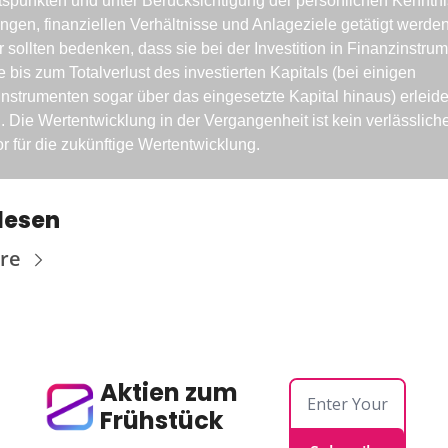
spunkten und unter Berücksichtigung der persönlichen Kenntnis
ngen, finanziellen Verhältnisse und Anlageziele getätigt werden.
 sollten bedenken, dass sie bei der Investition in Finanzinstrum
e bis zum Totalverlust des investierten Kapitals (bei einigen 
nstrumenten sogar über das eingesetzte Kapital hinaus) erleide
 Die Wertentwicklung in der Vergangenheit ist kein verlässliche
or für die zukünftige Wertentwicklung.
lesen
re
Aktien zum 
Frühstück