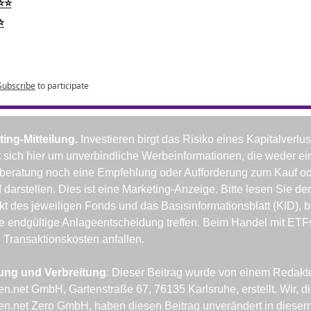
⭐⭐
⭐
Subscribe
to participate
ing-Mitteilung. 
Investieren birgt das Risiko eines Kapitalverlust
 sich hier um unverbindliche Werbeinformationen, die weder ein
beratung noch eine Empfehlung oder Aufforderung zum Kauf od
 darstellen. Dies ist eine Marketing-Anzeige. Bitte lesen Sie den
t des jeweiligen Fonds und das Basisinformationsblatt (KID), b
e endgültige Anlageentscheidung treffen. Beim Handel mit ETFs
Transaktionskosten anfallen.
lung und Verbreitung
: Dieser Beitrag wurde von einem Redakte
n.net GmbH, Gartenstraße 67, 76135 Karlsruhe, erstellt. Wir, di
n.net Zero GmbH, haben diesen Beitrag unverändert in diesem