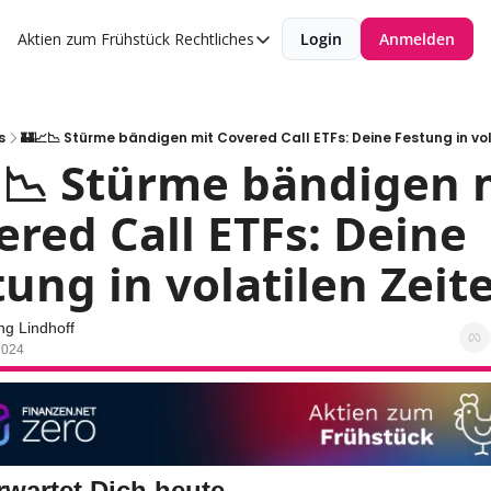
Aktien zum Frühstück
Rechtliches
Login
Anmelden
Rechtliches
Datenschutzerklärung
Impressum
s
🏰📈📉 Stürme bändigen mit Covered Call ETFs: Deine Festung in vo
📉 Stürme bändigen m
red Call ETFs: Deine 
tung in volatilen Zeit
g Lindhoff
2024
rwartet Dich heute