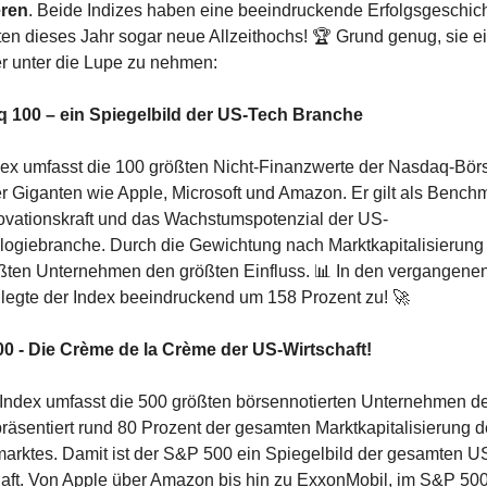
eren
. Beide Indizes haben eine beeindruckende Erfolgsgeschich
ten dieses Jahr sogar neue Allzeithochs! 🏆 Grund genug, sie ei
r unter die Lupe zu nehmen:
 100 – ein Spiegelbild der US-Tech Branche
ex umfasst die 100 größten Nicht-Finanzwerte der Nasdaq-Börs
r Giganten wie Apple, Microsoft und Amazon. Er gilt als Benchma
ovationskraft und das Wachstumspotenzial der US-
ogiebranche. Durch die Gewichtung nach Marktkapitalisierung
ßten Unternehmen den größten Einfluss. 
📊
 In den vergangenen 
legte der Index beeindruckend um 158 Prozent zu! 
🚀
0 - Die Crème de la Crème der US-Wirtschaft!
Index umfasst die 500 größten börsennotierten Unternehmen de
räsentiert rund 80 Prozent der gesamten Marktkapitalisierung 
arktes. Damit ist der S&P 500 ein Spiegelbild der gesamten U
aft. Von Apple über Amazon bis hin zu ExxonMobil, im S&P 500 