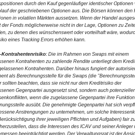
positionen durch den Kauf gegenläufiger identischer Optionen v
lauf der geschriebenen Optionen aus. Die Börsen können den 
ionen in volatilen Märkten aussetzen. Wenn der Handel ausgese
st der Fonds möglicherweise nicht in der Lage, Optionen zu Zeite
en, zu denen dies wünschenswert oder vorteilhaft wäre, wodurch
iko eines Tracking Errors erhöhen kann.
Kontrahentenrisiko
: Die im Rahmen von Swaps mit einem 
senen Kontrahenten zu zahlende Rendite unterliegt dem Kreditr
elassenen Kontrahenten. Darüber hinaus fungiert der autorisier
ent als Berechnungsstelle für die Swaps (die "Berechnungsstell
 sollten beachten, dass sie nicht nur dem Kreditrisiko der 
senen Gegenpartei ausgesetzt sind, sondern auch potenziellen
senkonflikten, wenn die zugelassene Gegenpartei ihre Funktion 
ungsstelle ausübt. Die genehmigte Gegenpartei hat sich verpflic
ssene Anstrengungen zu unternehmen, um solche Interessenkon
Berücksichtigung ihrer jeweiligen Pflichten und Aufgaben) fair zu
herzustellen, dass die Interessen des ICAV und seiner Anleger n
essen beeinträchtigt werden. Der Verwaltungsrat ist der Ansich