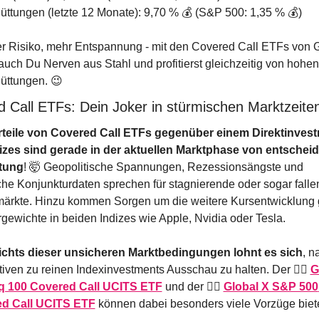
ttungen (letzte 12 Monate): 9,70 % 💰 (S&P 500: 1,35 % 💰)
 Risiko, mehr Entspannung - mit den Covered Call ETFs von G
auch Du Nerven aus Stahl und profitierst gleichzeitig von hohen 
üttungen. 
😉
 Call ETFs: Dein Joker in stürmischen Marktzeiten
rteile von Covered Call ETFs gegenüber einem Direktinvestm
dizes sind gerade in der aktuellen Marktphase von entscheid
tung
! 
🤯
 Geopolitische Spannungen, Rezessionsängste und 
e Konjunkturdaten sprechen für stagnierende oder sogar falle
märkte. Hinzu kommen Sorgen um die weitere Kursentwicklung g
ewichte in beiden Indizes wie Apple, Nvidia oder Tesla. 
chts dieser unsicheren Marktbedingungen lohnt es sich
, n
tiven zu reinen Indexinvestments Ausschau zu halten. Der 👉🏻 
G
 100 Covered Call UCITS ETF
 und der 👉🏻 
Global X S&P 500 
d Call UCITS ETF
 können dabei besonders viele Vorzüge biet