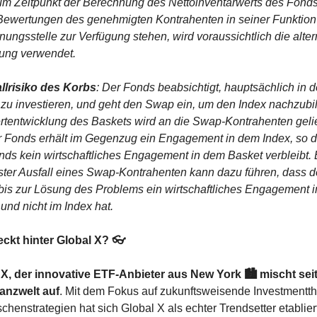
m Zeitpunkt der Berechnung des Nettoinventarwerts des Fonds 
ewertungen des genehmigten Kontrahenten in seiner Funktion 
ungsstelle zur Verfügung stehen, wird voraussichtlich die altern
ung verwendet.
llrisiko des Korbs
: Der Fonds beabsichtigt, hauptsächlich in d
zu investieren, und geht den Swap ein, um den Index nachzubil
tentwicklung des Baskets wird an die Swap-Kontrahenten gelief
 Fonds erhält im Gegenzug ein Engagement in dem Index, so da
ds kein wirtschaftliches Engagement in dem Basket verbleibt. E
ter Ausfall eines Swap-Kontrahenten kann dazu führen, dass de
is zur Lösung des Problems ein wirtschaftliches Engagement i
und nicht im Index hat. 
eckt hinter Global X? 👓
 X, der innovative ETF-Anbieter aus New York 🏙️ mischt seit
nanzwelt auf
. Mit dem Fokus auf zukunftsweisende Investmentt
chenstrategien hat sich Global X als echter Trendsetter etabliert