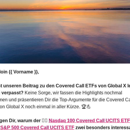
oin {{ Vorname }},
t unseren Beitrag zu den Covered Call ETFs von Global X let
verpasst? 
Keine Sorge, wir fassen die Highlights nochmal 
n und präsentieren Dir die Top-Argumente für die Covered Cal
n Global X noch einmal in aller Kürze. 🏆
💪
gen Dir, warum der 👉🏻 
Nasdaq 100 Covered Call UCITS ETF
 
S&P 500 Covered Call UCITS ETF
 zwei besonders interessa