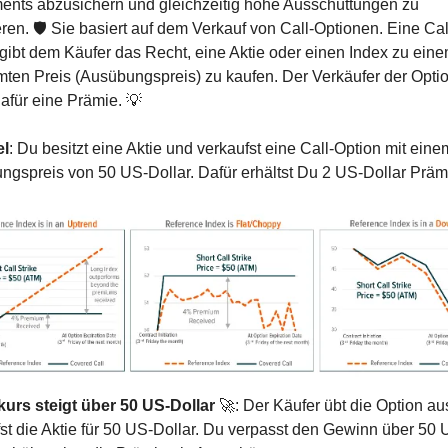
ents abzusichern und gleichzeitig hohe Ausschüttungen zu 
ren. 🛡️ Sie basiert auf dem Verkauf von Call-Optionen. Eine Cal
gibt dem Käufer das Recht, eine Aktie oder einen Index zu eine
ten Preis (Ausübungspreis) zu kaufen. Der Verkäufer der Optio
dafür eine Prämie. 
💡
el
: Du besitzt eine Aktie und verkaufst eine Call-Option mit einem
gspreis von 50 US-Dollar. Dafür erhältst Du 2 US-Dollar Präm
kurs steigt über 50 US-Dollar
🚀
: Der Käufer übt die Option aus
st die Aktie für 50 US-Dollar. Du verpasst den Gewinn über 50 