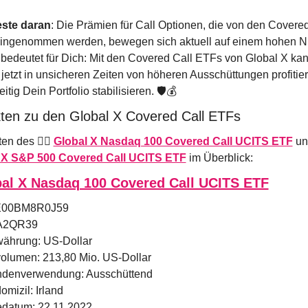
ste daran
: Die Prämien für Call Optionen, die von den Covered
bedeutet für Dich: Mit den Covered Call ETFs von Global X kan
jetzt in unsicheren Zeiten von höheren Ausschüttungen profitier
itig Dein Portfolio stabilisieren. 🛡️💰
ten zu den Global X Covered Call ETFs
en des 👉🏻 
Global X Nasdaq 100 Covered Call UCITS ETF
 X S&P 500 Covered Call UCITS ETF
 im Überblick:
al X Nasdaq 100 Covered Call UCITS ETF
IE00BM8R0J59
A2QR39
ährung: US-Dollar
olumen: 213,80 Mio. US-Dollar
ndenverwendung: Ausschüttend
mizil: Irland
edatum: 22.11.2022