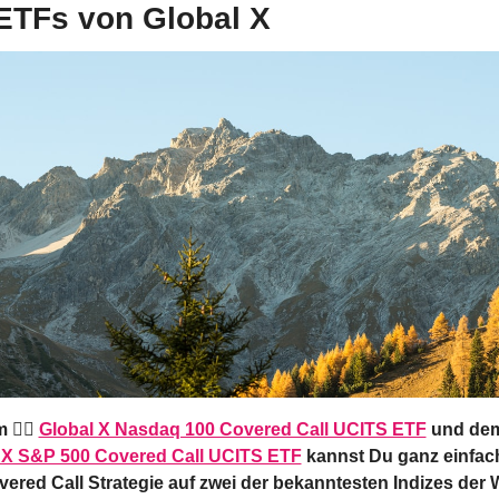
 ETFs von Global X
 👉🏻 
Global X Nasdaq 100 Covered Call UCITS ETF
 X S&P 500 Covered Call UCITS ETF
 kannst Du ganz einfach
ered Call Strategie auf zwei der bekanntesten Indizes der W