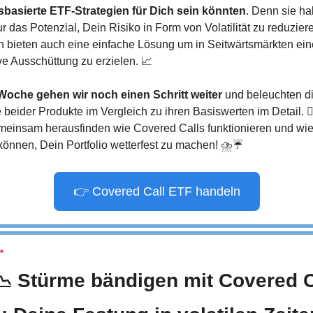
sbasierte ETF-Strategien für Dich sein könnten
. Denn sie ha
ur das Potenzial, Dein Risiko in Form von Volatilität zu reduziere
 bieten auch eine einfache Lösung um in Seitwärtsmärkten eine
ive Ausschüttung zu erzielen. 
📈
Woche gehen wir noch einen Schritt weiter
 und beleuchten di
e beider Produkte im Vergleich zu ihren Basiswerten im Detail. 🕵️‍
einsam herausfinden wie Covered Calls funktionieren und wie s
können, Dein Portfolio wetterfest zu machen! ⛈️☔
👉 Covered Call ETF handeln
*
📉
 Stürme bändigen mit Covered Ca