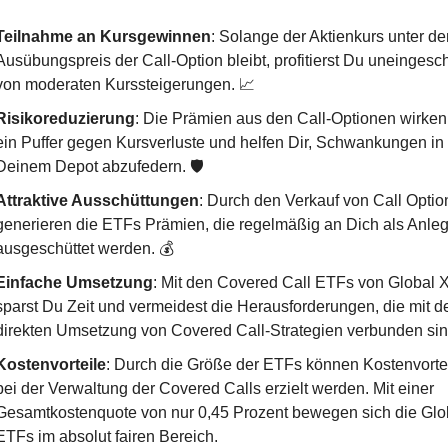
Teilnahme an Kursgewinnen
: Solange der Aktienkurs unter de
Ausübungspreis der Call-Option bleibt, profitierst Du uneingesch
von moderaten Kurssteigerungen. 
📈
Risikoreduzierung
: Die Prämien aus den Call-Optionen wirken 
ein Puffer gegen Kursverluste und helfen Dir, Schwankungen in 
Deinem Depot abzufedern. 🛡️
Attraktive Ausschüttungen
: Durch den Verkauf von Call Optio
generieren die ETFs Prämien, die regelmäßig an Dich als Anlege
ausgeschüttet werden. 💰
Einfache Umsetzung
: Mit den Covered Call ETFs von Global X
sparst Du Zeit und vermeidest die Herausforderungen, die mit de
direkten Umsetzung von Covered Call-Strategien verbunden sin
Kostenvorteile
: Durch die Größe der ETFs können Kostenvortei
bei der Verwaltung der Covered Calls erzielt werden. Mit einer 
Gesamtkostenquote von nur 0,45 Prozent bewegen sich die Glob
ETFs im absolut fairen Bereich.