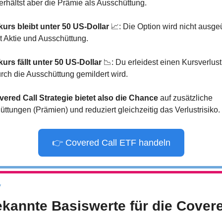
 erhältst aber die Prämie als Ausschüttung.
kurs bleibt unter 50 US-Dollar
📈
: Die Option wird nicht ausgeü
t Aktie und Ausschüttung.
urs fällt unter 50 US-Dollar
📉
: Du erleidest einen Kursverlust,
rch die Ausschüttung gemildert wird. 
vered Call Strategie bietet also die Chance
 auf zusätzliche 
ttungen (Prämien) und reduziert gleichzeitig das Verlustrisiko. 
👉 Covered Call ETF handeln
*
ekannte Basiswerte für die Covere