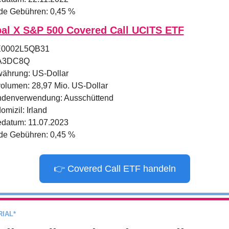
de Gebühren: 0,45 %
al X S&P 500 Covered Call UCITS ETF
IE0002L5QB31
A3DC8Q
ährung: US-Dollar
olumen: 28,97 Mio. US-Dollar
ndenverwendung: Ausschüttend
mizil: Irland
edatum: 11.07.2023
de Gebühren: 0,45 %
👉 Covered Call ETF handeln
IAL*