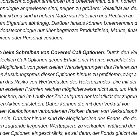
ationstechnologieunternehmen und Unternehmen, die in hohem
hnologie angewiesen sind, neigen zu größerer Volatilität als der
markt und sind in hohem Maße von Patenten und Rechten an 
gem Eigentum abhängig. Darüber hinaus können Unternehmen de
tionstechnologie nur über begrenzte Produktlinien, Märkte, finan
rcen oder Personal verfügen. 
o beim Schreiben von Covered-Call-Optionen
: Durch den Ver
eckten Call-Optionen gegen Erhalt einer Prämie verzichtet der
 Möglichkeit, von potenziellen Wertsteigerungen des Referenzin
n Ausübungspreis dieser Optionen hinaus zu profitieren, trägt a
in das Risiko von Wertverlusten des Referenzindex. Die mit den
n erzielten Prämien reichen möglicherweise nicht aus, um Verlu
eichen, die im Laufe der Zeit aufgrund der Volatilität der zugrun
en Aktien entstehen. Daher können die mit dem Verkauf von 
ten Kaufoptionen verbundenen Risiken denen von Verkaufsopti
 sein. Darüber hinaus sind die Möglichkeiten des Fonds, die den
n zugrunde liegenden Wertpapiere zu verkaufen, während der 
t der Optionen eingeschränkt, es sei denn, der Fonds gleicht die