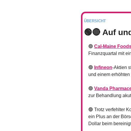
ÜBERSICHT
🟢
🔴
 Auf un
🟢
Cal-Maine Food
Finanzquartal mit 
🟢
Infineon
-Aktien 
und einem erhöhten 
🟢
Vanda Pharmace
zur Behandlung akut
🟢
 Trotz verfehlter 
ein Plus an der Bör
Dollar beim bereini