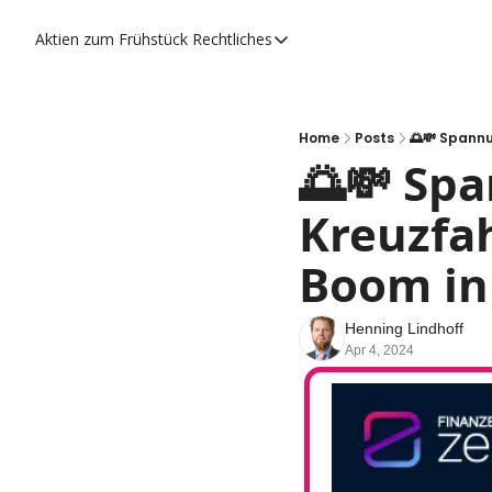
Aktien zum Frühstück
Rechtliches
Rechtliches
Datenschutzerklärung
Impressum
Home
Posts
🌅💸 Spannu
🌅💸 Spa
Kreuzfah
Boom in 
Henning Lindhoff
Apr 4, 2024