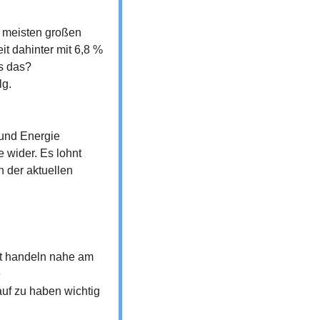
 meisten großen 
 dahinter mit 6,8 % 
s das? 
lg.
und Energie 
 wider. Es lohnt 
 der aktuellen 
t handeln nahe am 
 
f zu haben wichtig 