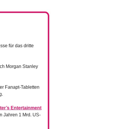
e für das dritte 
rch Morgan Stanley 
r Fanapt-Tabletten 
g.
er’s Entertainment
n Jahren 1 Mrd. US-