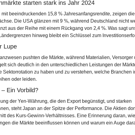
enmärkte starten stark ins Jahr 2024
 mit beeindruckenden 15,8 % Jahresanfangsrendite, zeigen die
ächse. Die USA glänzen mit 9 %, während Deutschland nicht weit
tanzt aus der Reihe mit einem Rückgang von 2,4 %. Was sagt un
 Ländergrenzen hinweg bleibt ein Schlüssel zum Investitionserfo
r Lupe
anzwesen pushten die Märkte, während Materialien, Versorger 
elt sich deutlich in den unterschiedlichen Leistungen der Märkte
ie Sektorrotation zu haben und zu verstehen, welche Branchen in
ihen oder leiden.
 – Ein Vorbild?
ung der Yen-Währung, die den Export begünstigt, und starken 
n, steht Japan an der Spitze der Performance. Die Aktien dor
itt des Kurs-Gewinn-Verhältnisses. Eine Erinnerung daran, wie
en die Märkte beeinflussen können und warum ein Auge darau