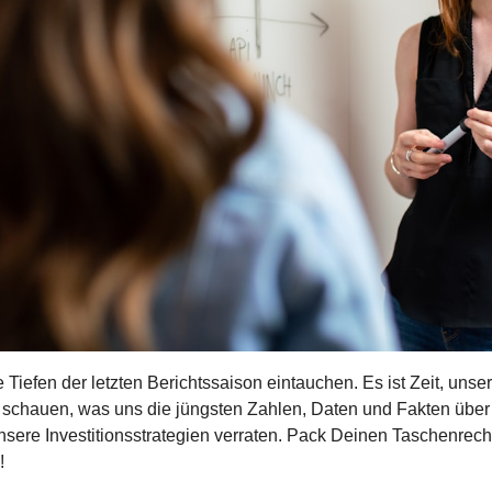
e Tiefen der letzten Berichtssaison eintauchen. Es ist Zeit, unsere
schauen, was uns die jüngsten Zahlen, Daten und Fakten über 
nsere Investitionsstrategien verraten. Pack Deinen Taschenrech
!