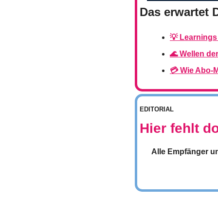
Das erwartet 
💡 Learnings
🌊 Wellen de
💳 Wie Abo-M
EDITORIAL
Hier fehlt 
Alle Empfänger un