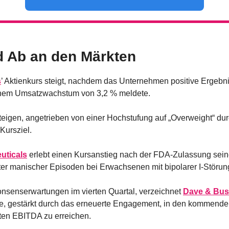
d Ab an den Märkten
s
’ Aktienkurs steigt, nachdem das Unternehmen positive Ergebniss
einem Umsatzwachstum von 3,2 % meldete.
steigen, angetrieben von einer Hochstufung auf „Overweight“ du
Kursziel.
uticals
 erlebt einen Kursanstieg nach der FDA-Zulassung seine
er manischer Episoden bei Erwachsenen mit bipolarer I-Störun
Konsenserwartungen im vierten Quartal, verzeichnet 
Dave & Bust
se, gestärkt durch das erneuerte Engagement, in den kommende
gten EBITDA zu erreichen.