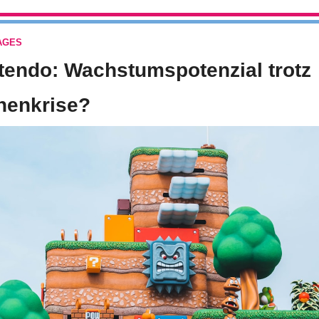
AGES
tendo: Wachstumspotenzial trotz 
henkrise?