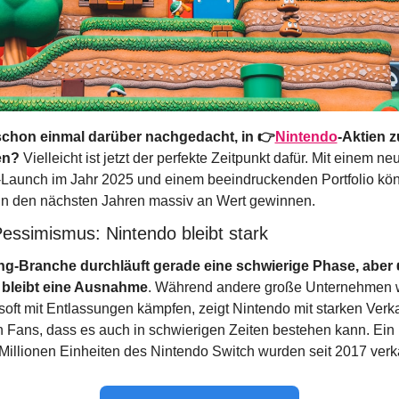
schon einmal darüber nachgedacht, in 👉
Nintendo
-Aktien zu
en?
 Vielleicht ist jetzt der perfekte Zeitpunkt dafür. Mit einem neu
Launch im Jahr 2025 und einem beeindruckenden Portfolio kön
in den nächsten Jahren massiv an Wert gewinnen.
Pessimismus: Nintendo bleibt stark
g-Branche durchläuft gerade eine schwierige Phase, aber
 bleibt eine Ausnahme
. Während andere große Unternehmen w
oft mit Entlassungen kämpfen, zeigt Nintendo mit starken Verk
 Fans, dass es auch in schwierigen Zeiten bestehen kann. Ein B
Millionen Einheiten des Nintendo Switch wurden seit 2017 verka