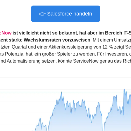
👉 Salesforce handeln
ceNow
 ist vielleicht nicht so bekannt, hat aber im Bereich IT-
nt starke Wachstumsraten vorzuweisen
. Mit einem Umsatzp
tzten Quartal und einer Aktienkurssteigerung von 12 % zeigt Se
s Potenzial hat, ein großer Spieler zu werden. Für Investoren, di
 und Automatisierung setzen, könnte ServiceNow genau das Rich