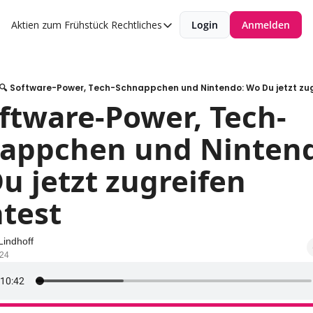
Aktien zum Frühstück
Rechtliches
Login
Anmelden
Rechtliches
Datenschutzerklärung
Impressum
🔍 Software-Power, Tech-Schnappchen und Nintendo: Wo Du jetzt zug
oftware-Power, Tech-
appchen und Nintend
u jetzt zugreifen 
test
Lindhoff
024