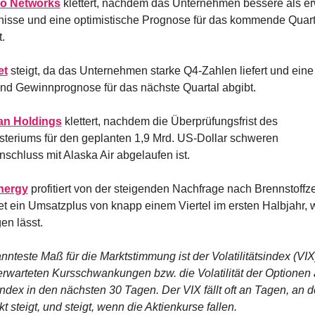
to Networks
 klettert, nachdem das Unternehmen bessere als erw
isse und eine optimistische Prognose für das kommende Quarta
.
et
 steigt, da das Unternehmen starke Q4-Zahlen liefert und eine 
nd Gewinnprognose für das nächste Quartal abgibt.
an Holdings
 klettert, nachdem die Überprüfungsfrist des 
steriums für den geplanten 1,9 Mrd. US-Dollar schweren 
chluss mit Alaska Air abgelaufen ist.
nergy
 profitiert von der steigenden Nachfrage nach Brennstoffze
t ein Umsatzplus von knapp einem Viertel im ersten Halbjahr, w
gen lässt.
nteste Maß für die Marktstimmung ist der Volatilitätsindex (VIX)
erwarteten Kursschwankungen bzw. die Volatilität der Optionen 
dex in den nächsten 30 Tagen. Der VIX fällt oft an Tagen, an d
kt steigt, und steigt, wenn die Aktienkurse fallen.