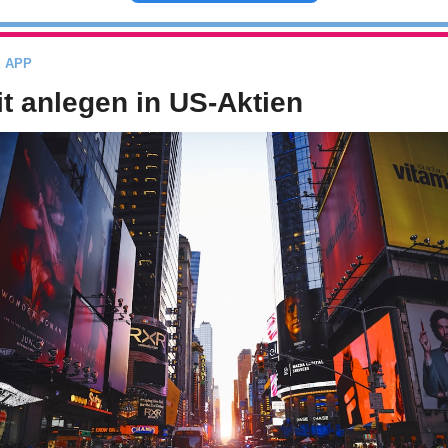
E APP
it anlegen in US-Aktien