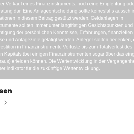
er Verkauf eines Finanzinstruments, noch eine Empfehlung oder
tung dar. Eine Anlageentscheidung sollte keinesfalls ausschlie
ationen in diesem Beitrag gestützt werden. Geldanlagen in 
rumente sollten immer unter langfristigen Gesichtspunkten und u
tigung der persönlichen Kenntnisse, Erfahrungen, finanziellen 
se und Anlageziele getätigt werden. Anleger sollten bedenken, d
vestition in Finanzinstrumente Verluste bis zum Totalverlust des 
en Kapitals (bei einigen Finanzinstrumenten sogar über das eing
naus) erleiden können. Die Wertentwicklung in der Vergangenheit
her Indikator für die zukünftige Wertentwicklung.
esen
e