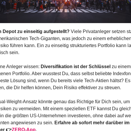
n Depot zu einseitig aufgestellt?
 Viele Privatanleger setzen sta
erikanischen Tech-Giganten, was jedoch zu einem erheblichen
iko führen kann. Ein zu einseitig strukturiertes Portfolio kann lan
isch sein.
ene Anleger wissen: 
Diversifikation ist der Schlüssel
 zu einem 
en Portfolio. Aber wusstest Du, dass selbst beliebte Indexfond
beste Lösung sind, wenn Du bereits viele Tech-Aktien hältst? Es g
en, die Dir helfen können, Dein Risiko effektiver zu streuen.
ual-Weight-Ansatz könnte genau das Richtige für Dich sein, um 
siken zu vermeiden. Mit einem speziellen ETF kannst Du gleich
 in die größten US-Unternehmen investieren, ohne dabei auf we
nten angewiesen zu sein. 
Erfahre ab sofort mehr darüber im
er 👉
ZERO-App
.