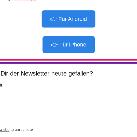
👉 Für Android
👉 Für iPhone
Dir der Newsletter heute gefallen?
⭐
cribe
to participate