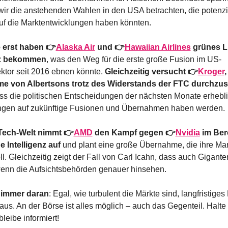
wir die anstehenden Wahlen in den USA betrachten, die potenzie
auf die Marktentwicklungen haben könnten.
 erst haben 👉
Alaska Air
 und 👉
Hawaiian Airlines
 grünes L
iz bekommen
, was den Weg für die erste große Fusion im US-
ektor seit 2016 ebnen könnte. 
Gleichzeitig versucht 👉
Kroger
,
e von Albertsons trotz des Widerstands der FTC durchzus
dass die politischen Entscheidungen der nächsten Monate erhebli
gen auf zukünftige Fusionen und Übernahmen haben werden.
 Tech-Welt nimmt 👉
AMD
 den Kampf gegen 👉
Nvidia
 im Ber
e Intelligenz auf
 und plant eine große Übernahme, die ihre Mark
ll. Gleichzeitig zeigt der Fall von Carl Icahn, dass auch Giganten
enn die Aufsichtsbehörden genauer hinsehen.
immer daran
: Egal, wie turbulent die Märkte sind, langfristiges
 aus. An der Börse ist alles möglich – auch das Gegenteil. Halte
bleibe informiert!