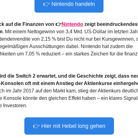
👉 Nintendo handeln
ick auf die Finanzen von 👉
Nintendo
 zeigt beeindruckendes 
m
. Mit einem Nettogewinn von 3,4 Mrd. US-Dollar im letzten Jahr
dendenrendite von 2,15 % bist Du nicht nur bei Kursgewinnen, 
regelmäßigen Ausschüttungen dabei. Nintendo hat zudem die 
hkeiten um 7,05 % reduziert – ein starkes Zeichen für die finanzi
ird die Switch 2 erwartet, und die Geschichte zeigt, dass ne
-Konsolen oft mit einem Anstieg der Aktienkurse einhergeh
ch im Jahr 2017 auf den Markt kam, stieg der Aktienkurs deutlich
Konsole könnte den gleichen Effekt haben – ein klares Signal f
e Investoren.
👉 Hier mit Hebel long gehen