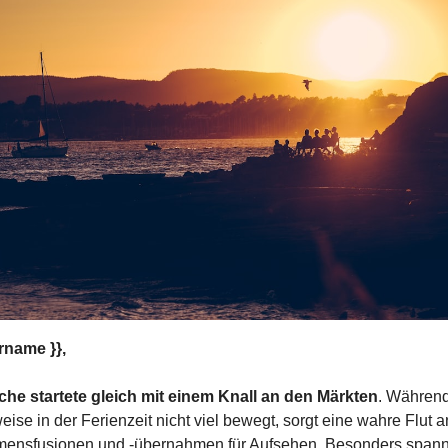
rname }},
he startete gleich mit einem Knall an den Märkten
. Während
ise in der Ferienzeit nicht viel bewegt, sorgt eine wahre Flut an
ensfusionen und -übernahmen für Aufsehen. Besonders spann