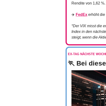
Rendite von 1,62 %.
✈️ 
FedEx
 erhöht die
*Der VIX misst die e
Index in den nächste
steigt, wenn die Akti
EX-TAG NÄCHSTE WOCH
🏃
 Bei dies