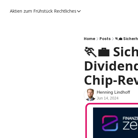
Aktien zum Frühstück
Rechtliches
Rechtliches
Datenschutzerklärung
Impressum
Home
Posts
🏃💼 Siche
🏃💼 Sic
Dividen
Chip-Re
Henning Lindhoff
Jun 14, 2024