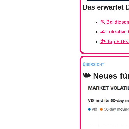
Das erwartet 
🏃 Bei diese
🌊 Lukrative 
🏞️ Top-ETFs
ÜBERSICHT
📯
 Neues fü