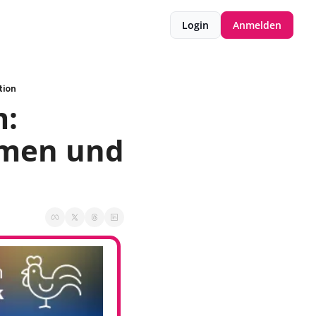
Login
Anmelden
tion
: 
men und 