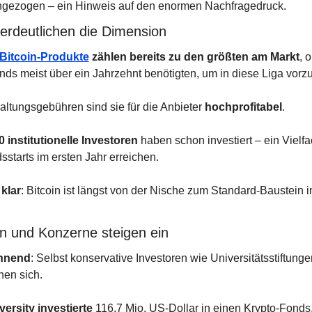
ichgezogen – ein Hinweis auf den enormen Nachfragedruck.
verdeutlichen die Dimension
Bitcoin-Produkte
 zählen bereits zu den größten am Markt
, 
nds meist über ein Jahrzehnt benötigten, um in diese Liga vorz
altungsgebühren sind sie für die Anbieter 
hochprofitabel
.
0 institutionelle Investoren
 haben schon investiert – ein Vielf
starts im ersten Jahr erreichen.
klar
: Bitcoin ist längst von der Nische zum Standard-Baustein in
en und Konzerne steigen ein
nnend
: Selbst konservative Investoren wie Universitätsstiftunge
en sich.
ersity investierte
 116,7 Mio. US-Dollar in einen Krypto-Fonds. 