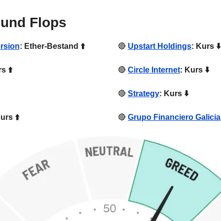
 und Flops
rsion
: Ether-Bestand ⬆️
🔴
Upstart Holdings
: Kurs ⬇️
s ⬆️
🔴
Circle Internet
: Kurs ⬇️
🔴
Strategy
: Kurs ⬇️
urs ⬆️
🔴
Grupo Financiero Galicia