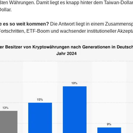
ßten Währungen. Damit liegt es knapp hinter dem Taiwan-Dollar
llar.
e es so weit kommen? 
Die Antwort liegt in einem Zusammenspi
Fortschritten, ETF-Boom und wachsender institutioneller Akzept