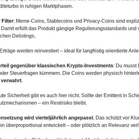
teturbo in ruhigen Marktphasen.
Filter
: Meme-Coins, Stablecoins und Privacy-Coins sind explizi
Damit erfüllt das Produkt gängige Regulierungsstandards und ve
ichen Delistings.
 Erträge werden reinvestiert – ideal für langfristig orientierte Anle
rteil gegenüber klassischen Krypto-Investments
: Du musst D
 verwahrt
.
ute Sicherheit gibt es auch hier nicht. Sollte der Emittent in Schi
utzmechanismen – ein Restrisiko bleibt.
setzung wird vierteljährlich angepasst
. Das schützt vor Klu
n überproportional entwickelt – oder plötzlich an Relevanz verli