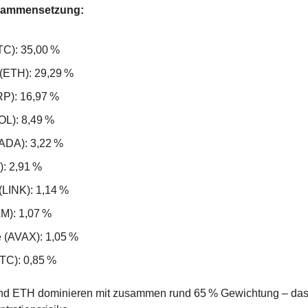
usammensetzung:
TC): 35,00 %
(ETH): 29,29 %
RP): 16,97 %
OL): 8,49 %
ADA): 3,22 %
): 2,91 %
(LINK): 1,14 %
LM): 1,07 %
 (AVAX): 1,05 %
LTC): 0,85 %
nd ETH dominieren mit zusammen rund 65 % Gewichtung – das bri