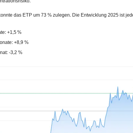
trationsrisiko.
konnte das ETP um 73 % zulegen. Die Entwicklung 2025 ist jedo
te: +1,5 %
onate: +8,9 %
nat: -3,2 %