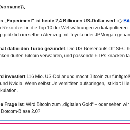
{vorname}},
es „Experiment“ ist heute 2,4 Billionen US-Dollar wert
. 👉
Bit
in Rekordzeit in die Top 10 der Weltwährungen zu katapultieren. D
up plötzlich im selben Atemzug mit Toyota oder JPMorgan gena
hat dabei den Turbo gezündet
. Die US-Börsenaufsicht SEC h
ken dürfen Bitcoin verwahren, und passende ETPs knacken län
d investiert
 116 Mio. US-Dollar und macht Bitcoin zur fünftgröß
nd Nvidia. Wenn selbst Universitäten aufspringen, ist klar: Hier 
ulation.
he Frage ist
: Wird Bitcoin zum „digitalen Gold“ – oder sehen wir i
e Dotcom-Blase 2.0?