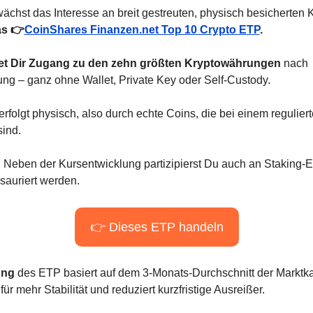
as 👉
CoinShares Finanzen.net Top 10 Crypto ETP
.
et Dir Zugang zu den zehn größten Kryptowährungen
 nach 
rung – ganz ohne Wallet, Private Key oder Self-Custody.
 erfolgt physisch, also durch echte Coins, die bei einem regulier
sind.
: Neben der Kursentwicklung partizipierst Du auch an Staking-Er
esauriert werden.
👉 Dieses ETP handeln
ung
 des ETP basiert auf dem 3-Monats-Durchschnitt der Marktkap
für mehr Stabilität und reduziert kurzfristige Ausreißer.