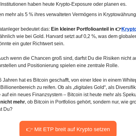
 Institutionen haben heute Krypto-Exposure oder planen es.
en mehr als 5 % ihres verwalteten Vermögens in Kryptowährunge
atanleger bedeutet das: 
Ein kleiner Portfolioanteil in 👉
Krypt
 ähnlich wie bei Gold. Harvard setzt auf 0,2 %, was dem globalen
önnte ein guter Richtwert sein.
Auch wenn die Chancen groß sind, darfst Du die Risiken nicht 
stellen und Positionierung spielen eine zentrale Rolle.
16 Jahren hat es Bitcoin geschafft, von einer Idee in einem White
illionenbereich zu reifen. Ob als „digitales Gold“, als Diversifika
e auf ein neues Finanzsystem – Bitcoin ist heute mehr als Spekul
r nicht mehr
, ob Bitcoin in Portfolios gehört, sondern nur, wie gro
st Du?
👉 Mit ETP breit auf Krypto setzen