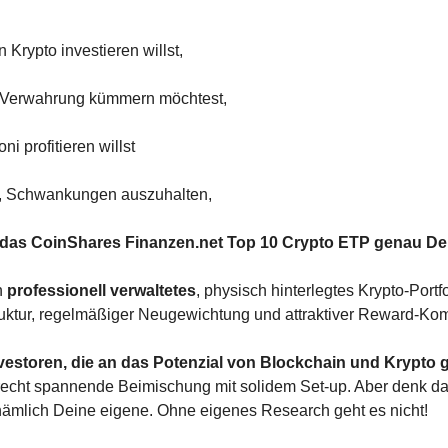
in Krypto investieren willst,
m Verwahrung kümmern möchtest,
i profitieren willst
st, Schwankungen auszuhalten,
das CoinShares Finanzen.net Top 10 Crypto ETP genau Dei
 
professionell verwaltetes
, physisch hinterlegtes Krypto-Portfol
ruktur, regelmäßiger Neugewichtung und attraktiver Reward-Ko
nvestoren, die an das Potenzial von Blockchain und Krypto 
echt spannende Beimischung mit solidem Set-up. Aber denk da
nämlich Deine eigene. Ohne eigenes Research geht es nicht!