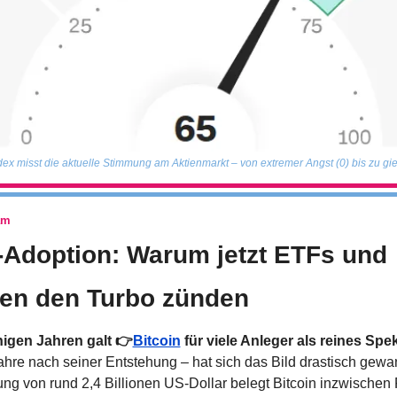
ex misst die aktuelle Stimmung am Aktienmarkt – von extremer Angst (0) bis zu gie
am
n-Adoption: Warum jetzt ETFs und 
onen den Turbo zünden
igen Jahren galt 👉
Bitcoin
 für viele Anleger als reines Spe
hre nach seiner Entstehung – hat sich das Bild drastisch gewand
ung von rund 2,4 Billionen US-Dollar belegt Bitcoin inzwischen P