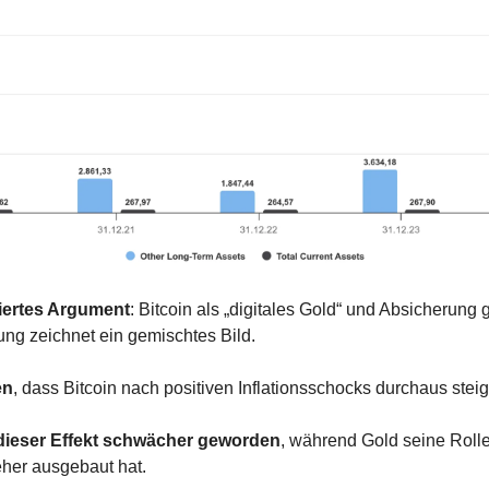
tiertes Argument
: Bitcoin als „digitales Gold“ und Absicherung g
ng zeichnet ein gemischtes Bild.
en
, dass Bitcoin nach positiven Inflationsschocks durchaus steig
 dieser Effekt schwächer geworden
, während Gold seine Rolle 
eher ausgebaut hat.