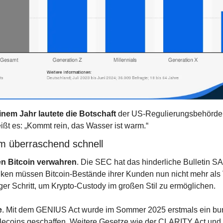
nem Jahr lautete die Botschaft
 der US-Regulierungsbehörden:
ißt es: „Kommt rein, das Wasser ist warm.“
m überraschend schnell
n Bitcoin verwahren
. Die SEC hat das hinderliche Bulletin SA
en müssen Bitcoin-Bestände ihrer Kunden nun nicht mehr als V
iger Schritt, um Krypto-Custody im großen Stil zu ermöglichen.
e
. Mit dem GENIUS Act wurde im Sommer 2025 erstmals ein bun
ecoins geschaffen. Weitere Gesetze wie der CLARITY Act und 