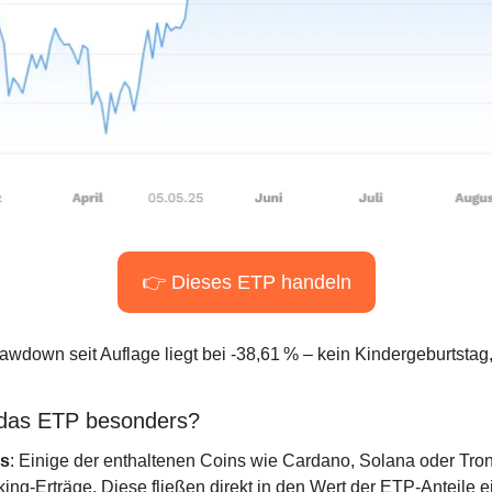
👉 Dieses ETP handeln
down seit Auflage liegt bei -38,61 % – kein Kindergeburtstag, a
das ETP besonders?
s
: Einige der enthaltenen Coins wie Cardano, Solana oder Tron 
ng-Erträge. Diese fließen direkt in den Wert der ETP-Anteile ein 