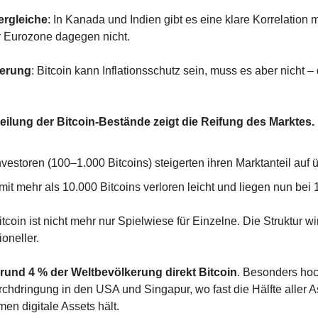
ergleiche
: In Kanada und Indien gibt es eine klare Korrelation mit 
 Eurozone dagegen nicht.
gerung
: Bitcoin kann Inflationsschutz sein, muss es aber nicht – d
teilung der Bitcoin-Bestände zeigt die Reifung des Marktes.
nvestoren (100–1.000 Bitcoins) steigerten ihren Marktanteil auf 
it mehr als 10.000 Bitcoins verloren leicht und liegen nun bei 
itcoin ist nicht mehr nur Spielwiese für Einzelne. Die Struktur wird
ioneller.
 rund 4 % der Weltbevölkerung direkt Bitcoin
. Besonders hoch
urchdringung in den USA und Singapur, wo fast die Hälfte aller A
n digitale Assets hält.