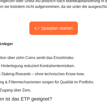
 Dogecoin oder Shiba Inu plötzlich nach Marktkapitalisierung in d
en sie trotzdem nicht aufgenommen, da sie unter die ausgesch
👉 Sparplan starten
Anleger
ation über zehn Coins senkt das Einzelrisiko.
Hinterlegung reduziert Kontrahentenrisiken.
 Staking-Rewards – ohne technisches Know-how.
g & Filtermechanismen sorgen für Qualität im Portfolio.
 Zugang über Zero.
wen ist das ETP geeignet?