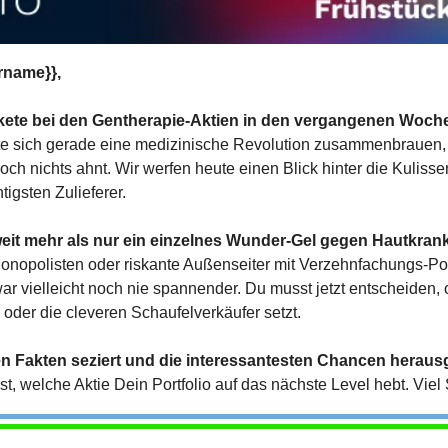
rname}},
akete bei den Gentherapie-Aktien in den vergangenen Woc
 sich gerade eine medizinische Revolution zusammenbrauen, vo
ch nichts ahnt. Wir werfen heute einen Blick hinter die Kulissen
tigsten Zulieferer.
eit mehr als nur ein einzelnes Wunder-Gel gegen Hautkran
onopolisten oder riskante Außenseiter mit Verzehnfachungs-Pote
r vielleicht noch nie spannender. Du musst jetzt entscheiden, o
 oder die cleveren Schaufelverkäufer setzt.
en Fakten seziert und die interessantesten Chancen herausge
t, welche Aktie Dein Portfolio auf das nächste Level hebt. Viel