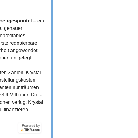
hochgesprintet
 – ein 
Du genauer 
profitables 
ste redosierbare 
rholt angewendet 
mperium gelegt.
ten Zahlen. Krystal 
stellungskosten 
anten nur träumen 
,4 Millionen Dollar. 
nen verfügt Krystal 
u finanzieren.