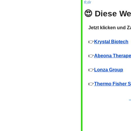
tl;dr
😍
 Diese We
Jetzt klicken und 
👉
Krystal Biotech
👉
Abeona Therape
👉
Lonza Group
👉
Thermo Fisher Sc