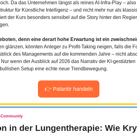
hoch. Da das Unternehmen längst als reines AI-Infra-Play – also 
ruktur für Künstliche Intelligenz – und nicht mehr nur als klassi
iert der Kurs besonders sensibel auf die Story hinter den Regie
gen.
geboten, denn eine derart hohe Erwartung ist ein zweischne
 glänzen, könnten Anleger zu Profit-Taking neigen, falls die F
Ausblick des Managements auf die kommenden Jahre – nicht absol
: Nur wenn der Ausblick auf 2026 das Narrativ der KI-gestützte
m bullishen Setup eine echte neue Trendbewegung.
👉 Palantir handeln
o-Community
on in der Lungentherapie: Wie Kry