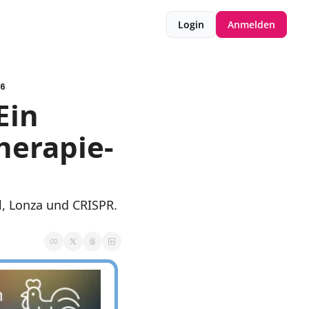
Login
Anmelden
26
in 
herapie-
, Lonza und CRISPR. 