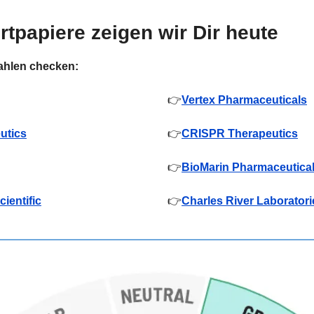
rtpapiere zeigen wir Dir heute
Zahlen checken:
👉
Vertex Pharmaceuticals
utics
👉
CRISPR Therapeutics
👉
BioMarin Pharmaceutica
ientific
👉
Charles River Laboratori