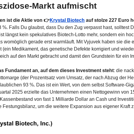
szidose-Markt aufmischt
n ist die Aktie von 👉
Krystal Biotech
 auf stolze 227 Euro 
 %. Falls Du glaubst, dass Du den Zug verpasst hast, solltest 
ist längst kein spekulatives Biotech-Lotto mehr, sondern ein hoch
womöglich gerade erst warmläuft. Mit Vyjuvek haben sie die er
 (ein Medikament, das genetische Defekte korrigiert und wiede
eich auf den Markt gebracht und damit den Grundstein für ein I
s Fundament an, auf dem dieses Investment steht
: die nack
ruttomarge (der Prozentsatz vom Umsatz, der nach Abzug der Her
glaublichen 93 %. Das ist ein Wert, von dem selbst Software-Gig
uartal 2025 erzielte das Unternehmen einen Nettogewinn von 153
Kassenbestand von fast 1 Milliarde Dollar an Cash und Investitio
e Festungsbilanz, um die weitere Expansion aus eigener Kraft z