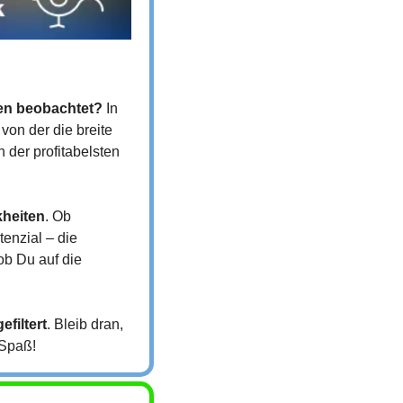
hen beobachtet?
 In 
n der die breite 
 der profitabelsten 
kheiten
. Ob 
nzial – die 
b Du auf die 
filtert
. Bleib dran, 
 Spaß!