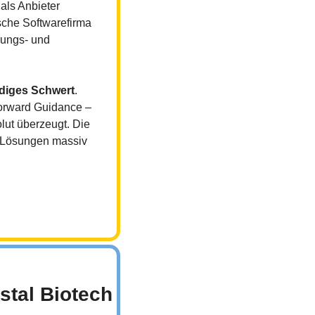
als Anbieter 
sche Softwarefirma 
rungs- und 
idiges Schwert
. 
orward Guidance – 
ut überzeugt. Die 
n Lösungen massiv 
stal Biotech 