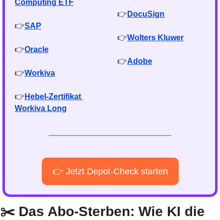
Computing ETF
👉
DocuSign
👉
SAP
👉
Wolters Kluwer
👉
Oracle
👉
Adobe
👉
Workiva
👉
Hebel-Zertifikat 
Workiva Long
👉 Jetzt Depot-Check starten
✂️ Das Abo-Sterben: Wie KI die 