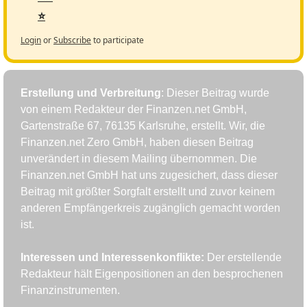
⭐
Login
or
Subscribe
to participate
Erstellung und Verbreitung
: Dieser Beitrag wurde 
von einem Redakteur der Finanzen.net GmbH, 
Gartenstraße 67, 76135 Karlsruhe, erstellt. Wir, die 
Finanzen.net Zero GmbH, haben diesen Beitrag 
unverändert in diesem Mailing übernommen. Die 
Finanzen.net GmbH hat uns zugesichert, dass dieser 
Beitrag mit größter Sorgfalt erstellt und zuvor keinem 
anderen Empfängerkreis zugänglich gemacht worden 
ist.
Interessen und Interessenkonflikte: 
Der erstellende 
Redakteur hält Eigenpositionen an den besprochenen 
Finanzinstrumenten.