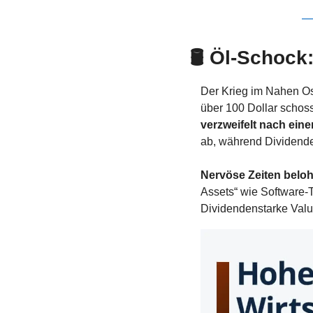
🛢️ Öl-Schoc
Der Krieg im Nahen Ost
über 100 Dollar schoss
verzweifelt nach ein
ab, während Dividend
Nervöse Zeiten belo
Assets“ wie Software-T
Dividendenstarke Value