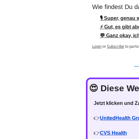
Wie findest Du 
🎙️ Super, genau
⚡ Gut, es gibt a
💬 Ganz okay, ic
Login
or
Subscribe
to parti
😍
 Diese We
Jetzt klicken und 
👉
UnitedHealth Gr
👉
CVS Health