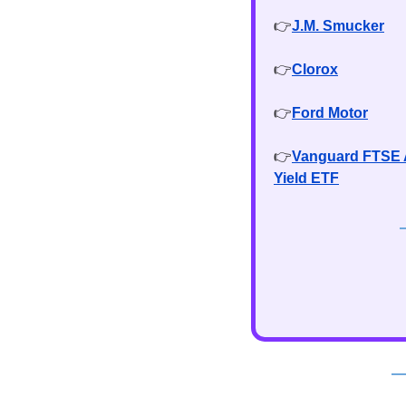
👉
J.M. Smucker
👉
Clorox
👉
Ford Motor
👉
Vanguard FTSE A
Yield ETF