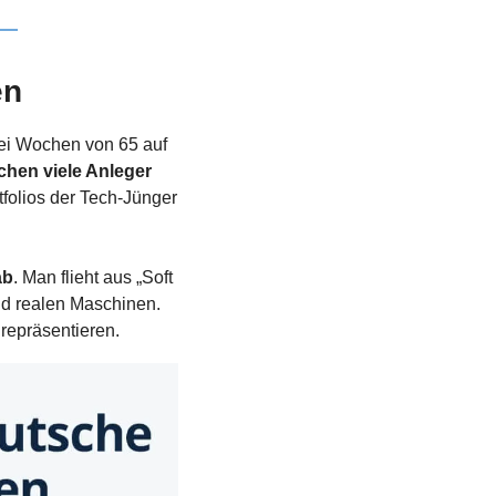
en
ei Wochen von 65 auf 
hen viele Anleger 
olios der Tech-Jünger 
ab
. Man flieht aus „Soft 
nd realen Maschinen. 
repräsentieren. 