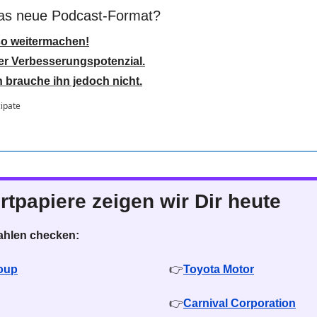
das neue Podcast-Format?
 so weitermachen!
ber Verbesserungspotenzial.
h brauche ihn jedoch nicht.
cipate
rtpapiere zeigen wir Dir heute
Zahlen checken:
oup
👉
Toyota Motor
👉
Carnival Corporation