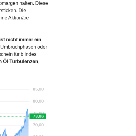
tomargen halten. Diese 
ticken. Die 
eine Aktionäre 
t nicht immer ein 
n Umbruchphasen oder 
chein für blindes 
n Öl-Turbulenzen
, 