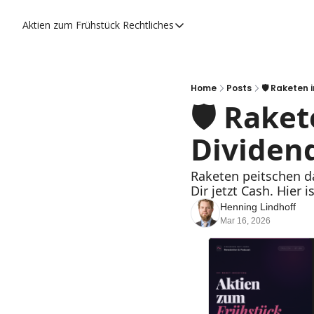
Aktien zum Frühstück
Rechtliches
Rechtliches
Datenschutzerklärung
Impressum
Home
Posts
🛡️ Raketen
🛡️ Rake
Dividen
Raketen peitschen das
Dir jetzt Cash. Hier i
Henning Lindhoff
Mar 16, 2026