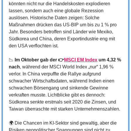
könnten nicht nur die Handelskosten explodieren 
lassen, sondern auch eine globale Rezession 
auslösen. Historische Daten zeigen: Solche 
Maßnahmen drücken das US-BIP um bis zu 1 % pro 
Jahr. Besonders betroffen sind Länder wie Mexiko, 
Südkorea und China, deren Exportindustrie eng mit 
den USA verflochten ist.
📉
Im Oktober gab der 👉
MSCI EM Index
 um 4,32 % 
nach
, während der MSCI World Index „nur“ 1,96 % 
verlor. In China verpuffte die Rallye aufgrund 
schwacher Wirtschaftsdaten, während Indien einen 
schwachen Börsengang und sinkende Gewinne 
verkraften musste. Lichtblicke gibt es dennoch: 
Südkorea senkte erstmals seit 2020 die Zinsen, und 
Taiwan überraschte mit starken Unternehmenszahlen.
🌍 Die Chancen im KI-Sektor sind gewaltig, aber die 
Risiken geopolitischer Spannungen sind nicht zu 