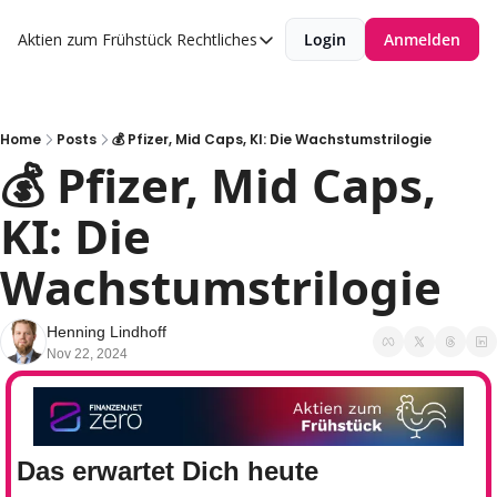
Aktien zum Frühstück
Rechtliches
Login
Anmelden
Rechtliches
Datenschutzerklärung
Impressum
Home
Posts
💰 Pfizer, Mid Caps, KI: Die Wachstumstrilogie
💰 Pfizer, Mid Caps, 
KI: Die 
Wachstumstrilogie
Henning Lindhoff
Nov 22, 2024
Das erwartet Dich heute