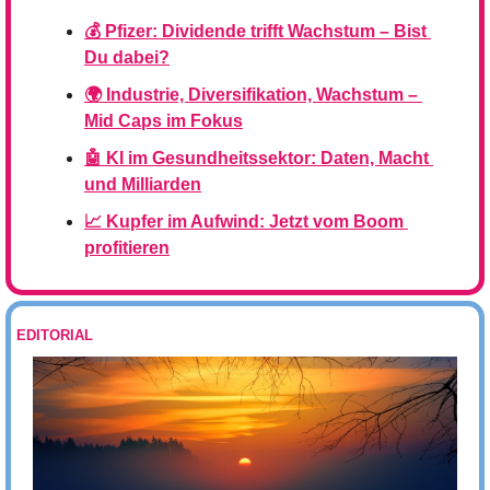
💰 Pfizer: Dividende trifft Wachstum – Bist 
Du dabei?
🌍 Industrie, Diversifikation, Wachstum – 
Mid Caps im Fokus
🤖 KI im Gesundheitssektor: Daten, Macht 
und Milliarden
📈 Kupfer im Aufwind: Jetzt vom Boom 
profitieren
EDITORIAL