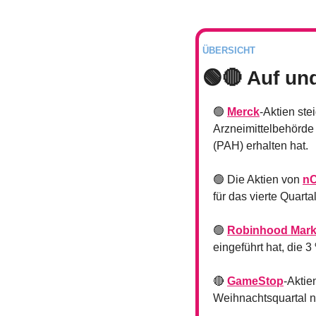
ÜBERSICHT
🟢
🔴
 Auf un
🟢
Merck
-Aktien st
Arzneimittelbehörde
(PAH) erhalten hat.
🟢
 Die Aktien von 
nC
für das vierte Quarta
🟢
Robinhood Mark
eingeführt hat, die 
🔴
GameStop
-Aktie
Weihnachtsquartal ni