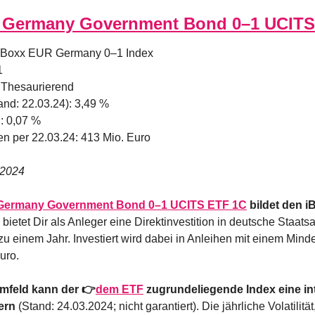
II Germany Government Bond 0–1 UCIT
: iBoxx EUR Germany 0–1 Index
1
 Thesaurierend
tand: 22.03.24): 3,49 %
: 0,07 %
n per 22.03.24: 413 Mio. Euro
.2024
I Germany Government Bond 0–1 UCITS ETF 1C
 bildet den 
 bietet Dir als Anleger eine Direktinvestition in deutsche Staatsa
 zu einem Jahr. Investiert wird dabei in Anleihen mit einem Mind
uro.
Umfeld kann der 👉
dem ETF
 zugrundeliegende Index eine in
fern
 (Stand: 24.03.2024; nicht garantiert). Die jährliche Volatilität,