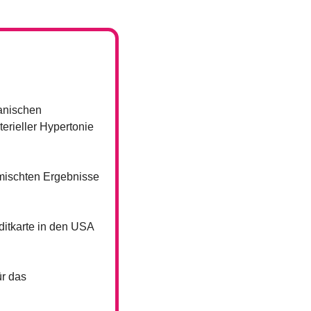
nischen 
rieller Hypertonie 
ischten Ergebnisse 
itkarte in den USA 
r das 