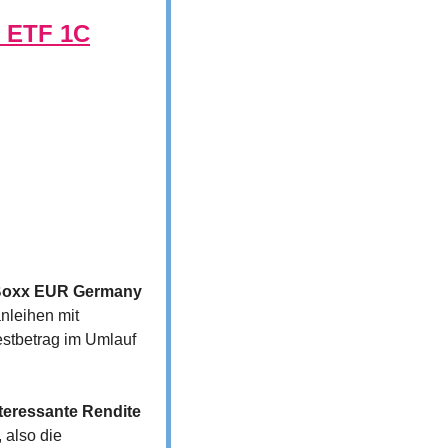
S ETF 1C
iBoxx EUR Germany 
nleihen mit 
estbetrag im Umlauf 
teressante Rendite 
 also die 