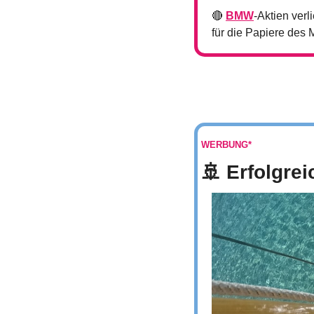
🔴
BMW
-Aktien ver
für die Papiere des
WERBUNG*
🚢
 Erfolgre