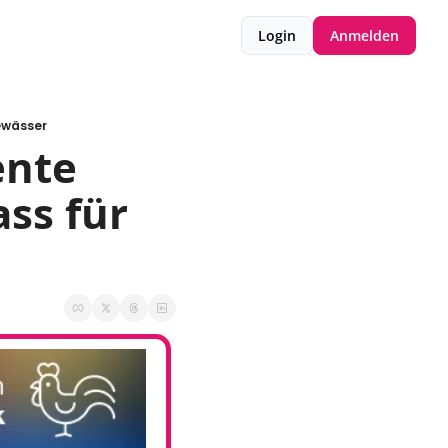
Login
Anmelden
ewässer
nte 
s für 