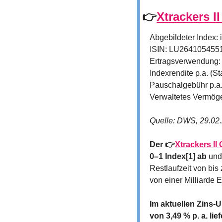
👉
Xtrackers 
Abgebildeter Index
ISIN: LU264105455
Ertragsverwendung:
Indexrendite p.a. (S
Pauschalgebühr p.a.
Verwaltetes Vermöge
Quelle: DWS, 29.02
Der 👉
Xtrackers I
0–1 Index[1] ab
 und
Restlaufzeit von bis
von einer Milliarde E
Im aktuellen Zins-
von 3,49 % p. a. lie