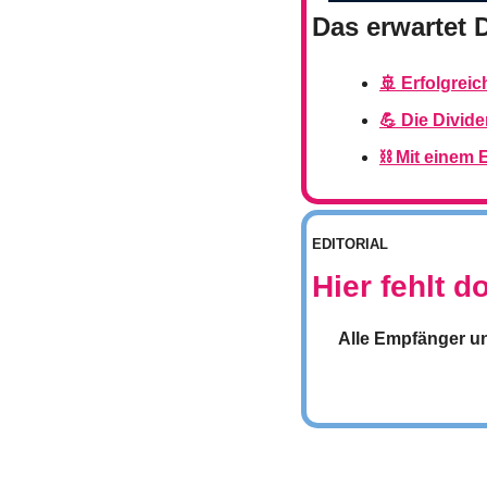
Das erwartet 
🚢 Erfolgrei
💪 Die Divi
⛓️ Mit einem 
EDITORIAL
Hier fehlt 
Alle Empfänger un