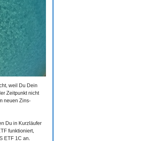
icht, weil Du Dein 
er Zeitpunkt nicht 
im neuen Zins-
en Du in Kurzläufer 
F funktioniert, 
TS ETF 1C an.