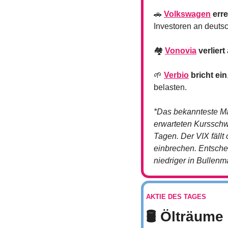
🚗
Volkswagen
 err
Investoren an deuts
🏘️ 
Vonovia
 verliert
🌱
Verbio
 bricht ein
belasten.
*Das bekannteste Maß
erwarteten Kursschw
Tagen. Der VIX fällt 
einbrechen. Entscheid
niedriger in Bullenm
AKTIE DES TAGES
🛢️ Ölträum