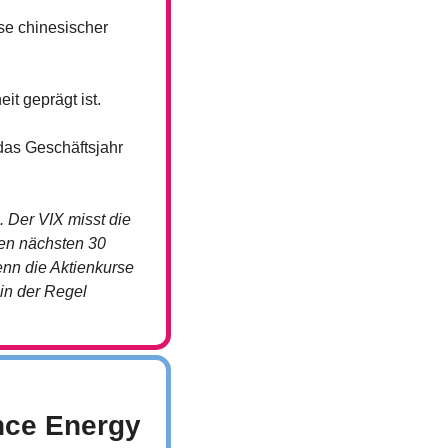
se chinesischer 
t geprägt ist.
as Geschäftsjahr 
 Der VIX misst die 
en nächsten 30 
enn die Aktienkurse 
in der Regel 
ce Energy 