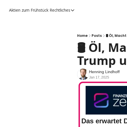
Aktien zum Frühstück
Rechtliches
Rechtliches
Datenschutzerklärung
Impressum
Home
Posts
🛢️ Öl, Ma
🛢️ Öl,
Trump u
Henning Lindhoff
Jan 17, 2025
Das erwartet 