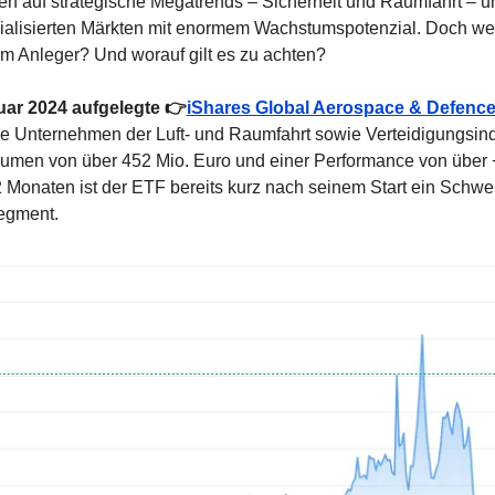
en auf strategische Megatrends – Sicherheit und Raumfahrt – und
alisierten Märkten mit enormem Wachstumspotenzial. Doch wel
m Anleger? Und worauf gilt es zu achten?
uar 2024 aufgelegte 👉
iShares Global Aerospace & Defenc
le Unternehmen der Luft- und Raumfahrt sowie Verteidigungsindus
men von über 452 Mio. Euro und einer Performance von über +
Monaten ist der ETF bereits kurz nach seinem Start ein Schwer
egment.