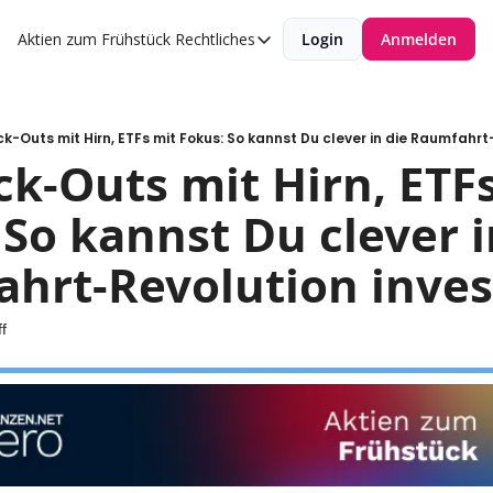
Aktien zum Frühstück
Rechtliches
Login
Anmelden
Rechtliches
Datenschutzerklärung
Impressum
ck-Outs mit Hirn, ETFs mit Fokus: So kannst Du clever in die Raumfahrt
k-Outs mit Hirn, ETFs
So kannst Du clever in
hrt-Revolution inves
f