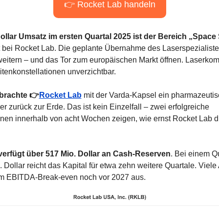
👉 Rocket Lab handeln
Dollar Umsatz im ersten Quartal 2025 ist der Bereich „Space
bei Rocket Lab. Die geplante Übernahme des Laserspezialisten
rweitern – und das Tor zum europäischen Markt öffnen. Laserkom
llitenkonstellationen unverzichtbar.
 brachte 👉
Rocket Lab
 mit der Varda-Kapsel ein pharmazeutis
r zurück zur Erde. Das ist kein Einzelfall – zwei erfolgreiche 
en innerhalb von acht Wochen zeigen, wie ernst Rocket Lab d
erfügt über 517 Mio. Dollar an Cash-Reserven
. Bei einem Qu
 Dollar reicht das Kapital für etwa zehn weitere Quartale. Viele 
m EBITDA-Break-even noch vor 2027 aus.