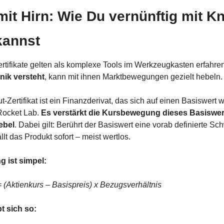
mit Hirn: Wie Du vernünftig mit K
kannst
rtifikate gelten als komplexe Tools im Werkzeugkasten erfahren
nik versteht
, kann mit ihnen Marktbewegungen gezielt hebeln.
-Zertifikat ist ein Finanzderivat, das sich auf einen Basiswert wi
Rocket Lab. 
Es verstärkt die Kursbewegung dieses Basiswert
ebel
. Dabei gilt: Berührt der Basiswert eine vorab definierte Sc
llt das Produkt sofort – meist wertlos.
g ist simpel:
 = (Aktienkurs – Basispreis) x Bezugsverhältnis
t sich so: