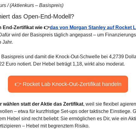
rs / (Aktienkurs – Basispreis)
oniert das Open-End-Modell?
 End-Zertifikat wie 👉
das von Morgan Stanley auf Rocket 
 Dafür wird der Basispreis täglich angepasst – um Finanzierungs
o Jahr.
er Basispreis und damit die Knock-Out-Schwelle bei 4,2739 Dolla
2 Euro notiert. Der Hebel beträgt 1,18, wirkt also moderat.
👉 Rocket Lab Knock-Out-Zertifikat handeln
 wählen statt der Aktie das Zertifikat
, weil sie flexibel agiere
ollen – etwa für kurzfristige Set-ups oder taktische Einstiege.
em Hebel sind recht beliebt: Sie ermöglichen es Dir, wie ein Akt
rtizipieren – Hebel mit begrenztem Risiko.