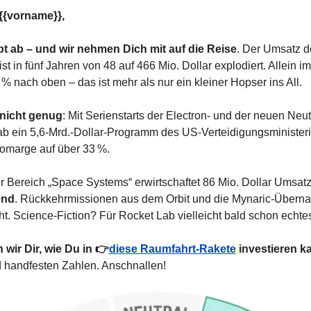
{{vorname}},
t ab – und wir nehmen Dich mit auf die Reise
. Der Umsatz d
t in fünf Jahren von 48 auf 466 Mio. Dollar explodiert. Allein im
% nach oben – das ist mehr als nur ein kleiner Hopser ins All.
nicht genug
: Mit Serienstarts der Electron- und der neuen Neu
Lab ein 5,6-Mrd.-Dollar-Programm des US-Verteidigungsministeriu
tomarge auf über 33 %. 
end
. Rückkehrmissionen aus dem Orbit und die Mynaric-Überna
ht. Science-Fiction? Für Rocket Lab vielleicht bald schon echte
 wir Dir, wie Du in 👉
diese Raumfahrt-Rakete
 investieren k
 handfesten Zahlen. Anschnallen!