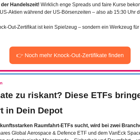
der Handelszeit!
 Wirklich enge Spreads und faire Kurse beko
US-Aktien während der US-Börsenzeiten – also ab 15:30 Uhr de
ock-Out-Zertifikat ist kein Spielzeug – sondern ein Werkzeug für 
👉 Noch mehr Knock-Out-Zertifikate finden
en
ikate zu riskant? Diese ETFs bringe
 in Dein Depot
kunftsstarken Raumfahrt-ETFs sucht, wird bei zwei Branche
hares Global Aerospace & Defence ETF und dem VanEck Space 