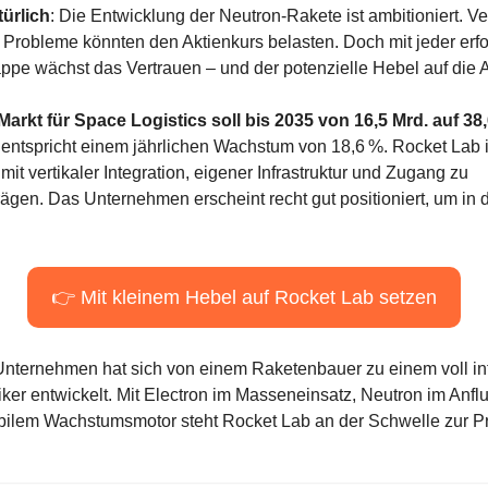
ürlich
: Die Entwicklung der Neutron-Rakete ist ambitioniert. V
 Probleme könnten den Aktienkurs belasten. Doch mit jeder erfol
appe wächst das Vertrauen – und der potenzielle Hebel auf die A
Markt für Space Logistics soll bis 2035 von 16,5 Mrd. auf 38,6
 entspricht einem jährlichen Wachstum von 18,6 %. Rocket Lab is
it vertikaler Integration, eigener Infrastruktur und Zugang zu 
ägen. Das Unternehmen erscheint recht gut positioniert, um in
👉 Mit kleinem Hebel auf Rocket Lab setzen
Unternehmen hat sich von einem Raketenbauer zu einem voll inte
iker entwickelt. Mit Electron im Masseneinsatz, Neutron im Anfl
bilem Wachstumsmotor steht Rocket Lab an der Schwelle zur Profi