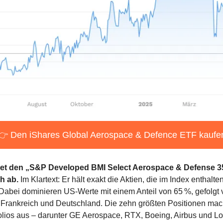
👉 Den iShares Global Aerospace & Defence ETF kaufe
det den „S&P Developed BMI Select Aerospace & Defense 3
h ab.
 Im Klartext: Er hält exakt die Aktien, die im Index enthalten
 Dabei dominieren US-Werte mit einem Anteil von 65 %, gefolgt v
 Frankreich und Deutschland. Die zehn größten Positionen mac
tfolios aus – darunter GE Aerospace, RTX, Boeing, Airbus und Lo