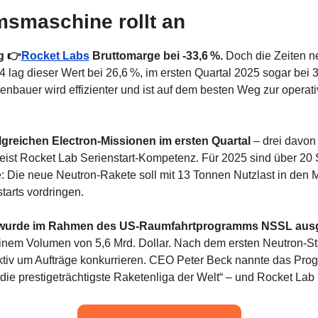
smaschine rollt an
g 👉
Rocket Labs
 Bruttomarge bei -33,6 %.
 Doch die Zeiten n
4 lag dieser Wert bei 26,6 %, im ersten Quartal 2025 sogar bei 3
enbauer wird effizienter und ist auf dem besten Weg zur operati
olgreichen Electron-Missionen im ersten Quartal
 – drei davon
ist Rocket Lab Serienstart-Kompetenz. Für 2025 sind über 20 St
: Die neue Neutron-Rakete soll mit 13 Tonnen Nutzlast in den Mi
tarts vordringen.
 wurde im Rahmen des US-Raumfahrtprogramms NSSL aus
nem Volumen von 5,6 Mrd. Dollar. Nach dem ersten Neutron-Star
iv um Aufträge konkurrieren. CEO Peter Beck nannte das Progr
die prestigeträchtigste Raketenliga der Welt“ – und Rocket Lab i