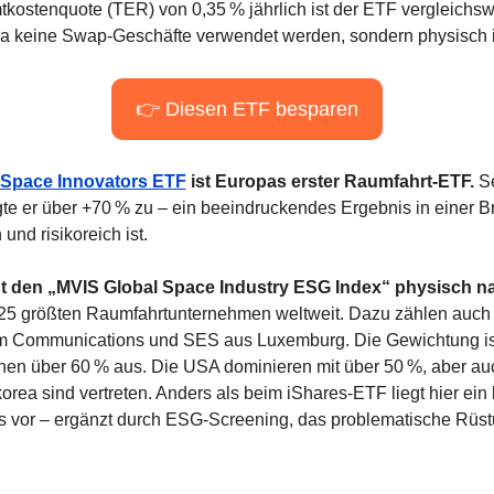
tkostenquote (TER) von 0,35 % jährlich ist der ETF vergleichswe
a keine Swap-Geschäfte verwendet werden, sondern physisch in
👉 Diesen ETF besparen
Space Innovators ETF
 ist Europas erster Raumfahrt-ETF.
 S
gte er über +70 % zu – ein beeindruckendes Ergebnis in einer Br
und risikoreich ist.
t den „MVIS Global Space Industry ESG Index“ physisch n
ie 25 größten Raumfahrtunternehmen weltweit. Dazu zählen auch 
um Communications und SES aus Luxemburg. Die Gewichtung ist 
en über 60 % aus. Die USA dominieren mit über 50 %, aber auc
ea sind vertreten. Anders als beim iShares-ETF liegt hier ein k
s vor – ergänzt durch ESG-Screening, das problematische Rüst