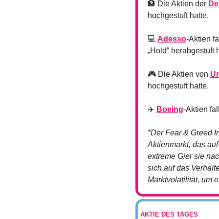
🏦
 Die Aktien der 
De
hochgestuft hatte.
💻 
Adesso
-Aktien f
„Hold“ herabgestuft h
🎮 Die Aktien von 
Un
hochgestuft hatte.
✈️ 
Boeing
-Aktien fa
*Der Fear & Greed I
Aktienmarkt, das auf
extreme Gier sie nac
sich auf das Verhalt
Marktvolatilität, um 
AKTIE DES TAGES