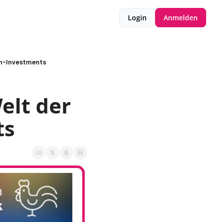
Login
Anmelden
ch-Investments
lt der 
ts