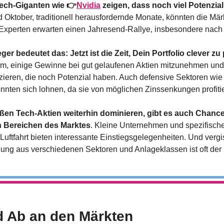
ech-Giganten wie 👉
Nvidia
 zeigen, dass noch viel Potenzial
ktober, traditionell herausfordernde Monate, könnten die Märkt
e Experten erwarten einen Jahresend-Rallye, insbesondere nach
ger bedeutet das: Jetzt ist die Zeit, Dein Portfolio clever zu
tsam, einige Gewinne bei gut gelaufenen Aktien mitzunehmen und g
izieren, die noch Potenzial haben. Auch defensive Sektoren wie
nnten sich lohnen, da sie von möglichen Zinssenkungen profiti
en Tech-Aktien weiterhin dominieren, gibt es auch Chancen 
n Bereichen des Marktes
. Kleine Unternehmen und spezifisch
Luftfahrt bieten interessante Einstiegsgelegenheiten. Und vergis
g aus verschiedenen Sektoren und Anlageklassen ist oft der S
d Ab an den Märkten