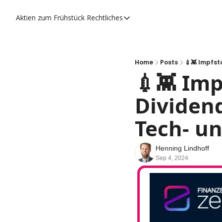
Aktien zum Frühstück
Rechtliches
Rechtliches
Datenschutzerklärung
Impressum
Home
Posts
💉👾 Impfst
💉👾 Imp
Dividend
Tech- u
Henning Lindhoff
Sep 4, 2024