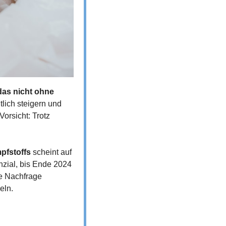
das nicht ohne 
ich steigern und 
orsicht: Trotz 
pfstoffs
 scheint auf 
zial, bis Ende 2024 
e Nachfrage 
eln.