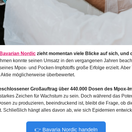
Bavarian Nordic
 zieht momentan viele Blicke auf sich, und 
hmen konnte seinen Umsatz in den vergangenen Jahren beachtl
seines Mpox- und Pocken-Impfstoffs große Erfolge erzielt. Aber V
ie Aktie möglicherweise überbewertet.
geschlossener Großauftrag über 440.000 Dosen des Mpox-Im
 starkes Zeichen für Wachstum zu sein. Doch während das Poten
Dosen zu produzieren, beeindruckend ist, bleibt die Frage, ob di
t. Schließlich hängt alles davon ab, wie sich Epidemien entwick
👉 Bavaria Nordic handeln