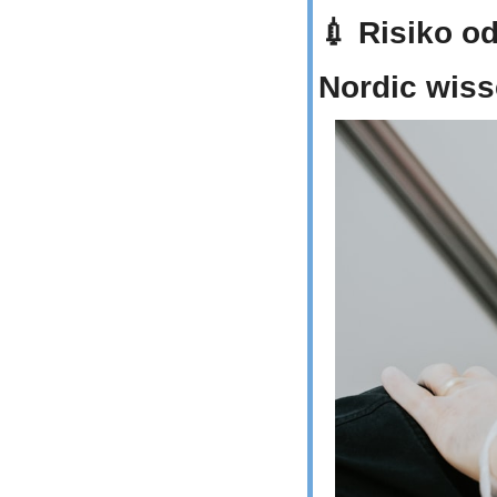
💉
 Risiko o
Nordic wis