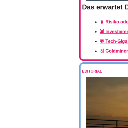
Das erwartet 
💉 Risiko od
👾 Investiere
💸 Tech-Giga
🥇 Goldmine
EDITORIAL