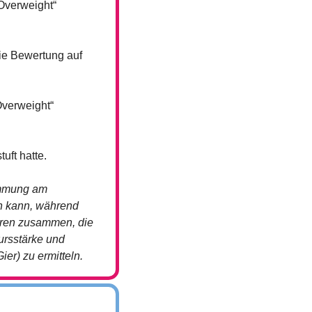
Overweight“ 
ie Bewertung auf 
verweight“ 
uft hatte.
immung am 
n kann, während 
oren zusammen, die 
rsstärke und 
ier) zu ermitteln.