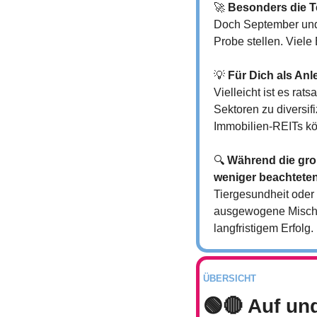
🚀
Besonders die T
Doch September und O
Probe stellen. Viel
💡
Für Dich als Anle
Vielleicht ist es ra
Sektoren zu diversif
Immobilien-REITs kö
🔍 
Während die groß
weniger beachtete
Tiergesundheit oder 
ausgewogene Mischun
langfristigem Erfolg.
ÜBERSICHT
🟢
🔴
 Auf un