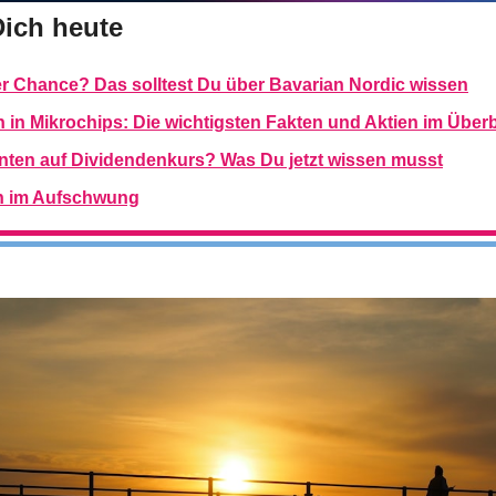
Dich heute
er Chance? Das solltest Du über Bavarian Nordic wissen
n in Mikrochips: Die wichtigsten Fakten und Aktien im Überb
nten auf Dividendenkurs? Was Du jetzt wissen musst
n im Aufschwung