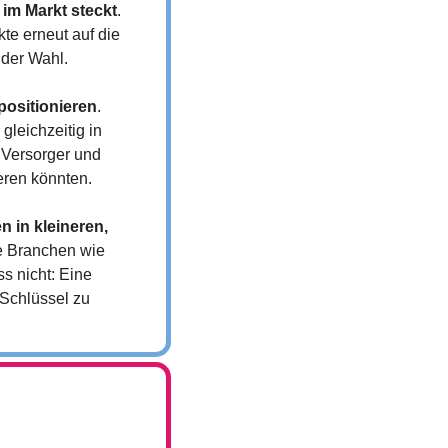
 im Markt steckt
. 
e erneut auf die 
 der Wahl.
 positionieren
. 
leichzeitig in 
 Versorger und 
eren könnten.
in kleineren, 
e Branchen wie 
s nicht: Eine 
chlüssel zu 