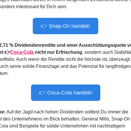
onders interessant für Dich sein.
👉 Snap-On handeln
 2,71 % Dividendenrendite und einer Ausschüttungsquote vo
et 👉
Coca-Cola
 nicht nur Erfrischung
, sondern auch Stabilität
ortfolio. Auch wenn die Rendite nicht die höchste ist, überzeug
rch seine solide Finanzlage und das Potenzial für langfristiges 
tum.
👉 Coca-Cola handeln
ke
: Auf der Jagd nach hohen Dividenden solltest Du immer die 
ät des Unternehmens im Blick behalten. General Mills, Snap-On 
ola sind Beispiele für solide Unternehmen mit nachhaltigem 