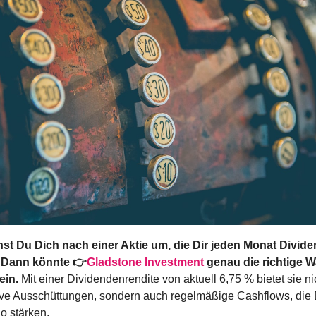
hst Du Dich nach einer Aktie um, die Dir jeden Monat Divide
? Dann könnte 👉
Gladstone Investment
 genau die richtige Wa
ein.
 Mit einer Dividendenrendite von aktuell 6,75 % bietet sie nic
tive Ausschüttungen, sondern auch regelmäßige Cashflows, die 
io stärken.