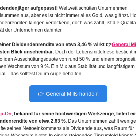
idendenjäger aufgepasst!
 Weltweit schütten Unternehmen 
summen aus, aber es ist nicht immer alles Gold, was glänzt. Ho
denrenditen klingen verlockend, doch was zählt, ist die Qualität
ität der Unternehmen dahinter.
 einer Dividendenrendite von etwa 3,46 % wirkt 👉
General Mi
sten Blick unscheinbar
. Doch der Lebensmittelriese besticht mi
soliden Ausschüttungsquote von rund 50 % und einem prognostiz
chen Wachstum von 9 %. Ein Mix aus Stabilität und langfristigem 
ial – das solltest Du im Auge behalten!
👉 General Mills handeln
p-On
, bekannt für seine hochwertigen Werkzeuge, liefert ein
ndenrendite von etwa 2,63 %.
 Das Unternehmen zahlt weniger
lfte seines Nettoeinkommens als Dividende aus, was Raum für 
tiges Wachstum bietet. In einem steigenden Zinsumfeld könnte