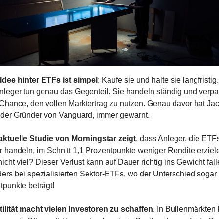
 Idee hinter ETFs ist simpel
: Kaufe sie und halte sie langfristig
Anleger tun genau das Gegenteil. Sie handeln ständig und verpa
 Chance, den vollen Marktertrag zu nutzen. Genau davor hat Jac
 der Gründer von Vanguard, immer gewarnt.
aktuelle Studie von Morningstar zeigt
, dass Anleger, die ETFs
r handeln, im Schnitt 1,1 Prozentpunkte weniger Rendite erziele
nicht viel? Dieser Verlust kann auf Dauer richtig ins Gewicht falle
ers bei spezialisierten Sektor-ETFs, wo der Unterschied sogar 3
tpunkte beträgt!
tilität macht vielen Investoren zu schaffen
. In Bullenmärkten 