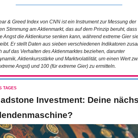
ear & Greed Index von CNN ist ein Instrument zur Messung der 
len Stimmung am Aktienmarkt, das auf dem Prinzip beruht, dass 
e Angst die Aktienkurse senken kann, während extreme Gier sie
reibt. Er stellt Daten aus sieben verschiedenen Indikatoren zus
ch auf das Verhalten des Aktienmarktes beziehen, darunter 
ynamik, Aktienkursstärke und Marktvolatilität, um einen Wert zw
extreme Angst) und 100 (für extreme Gier) zu ermitteln.
S TAGES
ladstone Investment: Deine nächs
dendenmaschine?