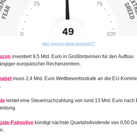
Was sagt uns diese Kennzahl?*
azon
 investiert 9,5 Mrd. Euro in Großbritannien für den Aufbau 
ngiger europäischer Rechenzentren.
habet
 muss 2,4 Mrd. Euro Wettbewerbsstrafe an die EU-Kommis
.
le
 leistet eine Steuernachzahlung von rund 13 Mrd. Euro nac
eidung.
gate-Palmolive
 kündigt nächste Quartalsdividende von 0,50 Doll
n.