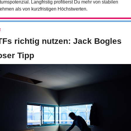
mspotenzial. Langfristig profitierst Du mehr von stabilen 
ehmen als von kurzfristigen Höchstwerten.
R
TFs richtig nutzen: Jack Bogles 
loser Tipp