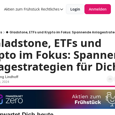
Aktien zum Frühstück
Rechtliches
Login
Anmelden
Rechtliches
Datenschutzerklärung
Impressum
ts
🍀 Gladstone, ETFs und Krypto im Fokus: Spannende Anlagestrategi
Gladstone, ETFs und 
pto im Fokus: Spanne
agestrategien für Dic
ng Lindhoff
, 2024
rwartet Dich heute