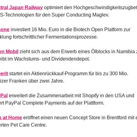
tral Japan Railway
 optimiert den Hochgeschwindigkeitszugbetr
S-Technologien für den Super Conducting Maglev.
none
 investiert 16 Mio. Euro in die Biotech Open Platform zur 
klung fortschrittlicher Fermentationsprozesse.
on Mobil
 zieht sich aus dem Erwerb eines Ölblocks in Namibia 
eibt im Wachstums- und Dividendendepot.
erit
 startet ein Aktienrückkauf-Programm für bis zu 300 Mio. 
zer Franken über zwei Jahre.
Pal
 erweitert die Zusammenarbeit mit Shopify in den USA und 
iert PayPal Complete Payments auf der Plattform.
s at Home
 eröffnet einen neuen Concept Store in Brentford mit 
erten Pet Care Centre.