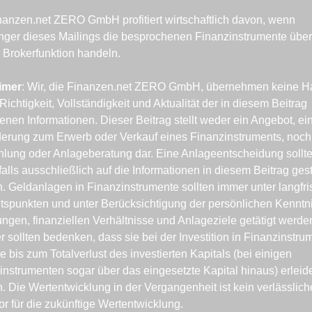
nanzen.net ZERO GmbH profitiert wirtschaftlich davon, wenn 
ger dieses Mailings die besprochenen Finanzinstrumente über 
 Brokerfunktion handeln.
imer
: Wir, die Finanzen.net ZERO GmbH, übernehmen keine Ha
 Richtigkeit, Vollständigkeit und Aktualität der in diesem Beitrag 
enen Informationen. Dieser Beitrag stellt weder ein Angebot, ein
derung zum Erwerb oder Verkauf eines Finanzinstruments, noch 
lung oder Anlageberatung dar. Eine Anlageentscheidung sollte
alls ausschließlich auf die Informationen in diesem Beitrag gestü
. Geldanlagen in Finanzinstrumente sollten immer unter langfris
tspunkten und unter Berücksichtigung der persönlichen Kenntni
ungen, finanziellen Verhältnisse und Anlageziele getätigt werden
 sollten bedenken, dass sie bei der Investition in Finanzinstrum
e bis zum Totalverlust des investierten Kapitals (bei einigen 
instrumenten sogar über das eingesetzte Kapital hinaus) erleide
. Die Wertentwicklung in der Vergangenheit ist kein verlässliche
or für die zukünftige Wertentwicklung.