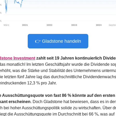
👉 Gladstone handeln
dstone Investment
 zahlt seit 19 Jahren kontinuierlich Divid
das monatlich! Im letzten Geschäftsjahr wurde die Dividende so
erhöht, was die Stärke und Stabilität des Unternehmens untermau
ie letzten fünf Jahre lag das durchschnittliche Dividendenwachs
eindruckenden 12,3 % pro Jahr.
e Ausschüttungsquote von fast 86 % könnte auf den ersten B
skant erscheinen
. Doch Gladstone hat bewiesen, dass es in der
ch bei hoher Ausschüttungspolitik solide zu wirtschaften. Über dr
liegt die Ausschüttungsquote im Durchschnitt bei 66 %, was auf 