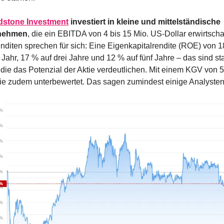
dstone Investment
 investiert in kleine und mittelständische 
nehmen
, die ein EBITDA von 4 bis 15 Mio. US-Dollar erwirtschaf
nditen sprechen für sich: Eine Eigenkapitalrendite (ROE) von 1
 Jahr, 17 % auf drei Jahre und 12 % auf fünf Jahre – das sind sta
die das Potenzial der Aktie verdeutlichen. Mit einem KGV von 5,7
tie zudem unterbewertet. Das sagen zumindest einige Analysten