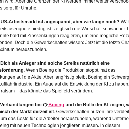
ren wird. Aber die Grenzen der KI werden immer weiter verschobe
s sorgt für Unruhe.
 US-Arbeitsmarkt ist angespannt, aber wie lange noch?
 Wäh
eitslosenquote niedrig ist, zeigt sich die Wirtschaft schwächer. D
nnte bald mit Zinssenkungen reagieren, um eine mögliche Reze
nden. Doch die Gewerkschaften wissen: Jetzt ist die letzte Cha
aximum herauszuholen.
 Dich als Anleger sind solche Streiks natürlich eine 
sforderung
. Wenn Boeing die Produktion stoppt, hat das 
kungen auf die Aktie. Aber langfristig bleibt Boeing ein Schwerg
Luftfahrtindustrie. Ein Auge auf die Entwicklung der KI zu haben, 
 ratsam – das könnte das Spielfeld verändern.
 Verhandlungen bei 👉
Boeing
 und die Rolle der KI zeigen, w
sch der Markt derzeit ist
. Gewerkschaften nutzen ihre verblei
 um das Beste für die Arbeiter herauszuholen, während Untern
eing mit neuen Technologien jonglieren müssen. In diesem 