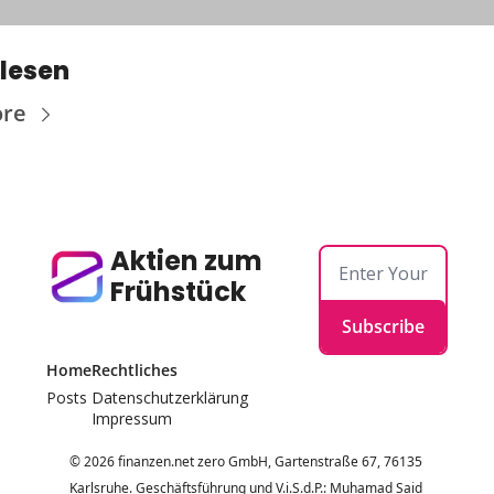
lesen
ore
Aktien zum 
Frühstück
Subscribe
Home
Rechtliches
Posts
Datenschutzerklärung
Impressum
© 2026 finanzen.net zero GmbH, Gartenstraße 67, 76135 
Karlsruhe. Geschäftsführung und V.i.S.d.P.: Muhamad Said 