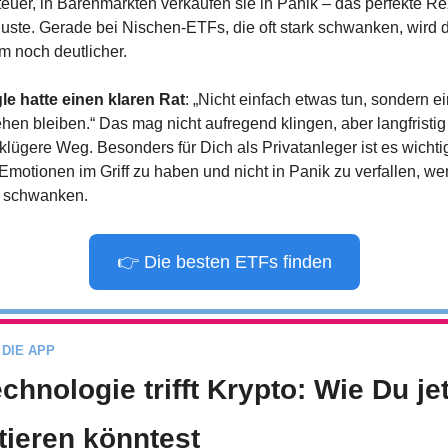
 teuer, in Bärenmärkten verkaufen sie in Panik – das perfekte Re
rluste. Gerade bei Nischen-ETFs, die oft stark schwanken, wird d
m noch deutlicher.
le hatte einen klaren Rat
: „Nicht einfach etwas tun, sondern ei
hen bleiben.“ Das mag nicht aufregend klingen, aber langfristig i
 klügere Weg. Besonders für Dich als Privatanleger ist es wichtig
Emotionen im Griff zu haben und nicht in Panik zu verfallen, wen
 schwanken.
👉 Die besten ETFs finden
 DIE APP
echnologie trifft Krypto: Wie Du jet
itieren könntest