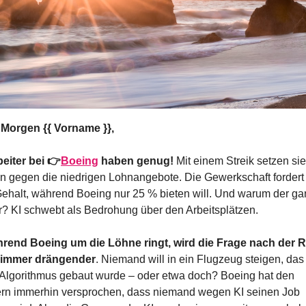
Morgen {{ Vorname }},
beiter bei 👉
Boeing
 haben genug! 
Mit einem Streik setzen sie 
n gegen die niedrigen Lohnangebote. Die Gewerkschaft fordert 
ehalt, während Boeing nur 25 % bieten will. Und warum der ga
r? KI schwebt als Bedrohung über den Arbeitsplätzen.
rend Boeing um die Löhne ringt, wird die Frage nach der Ro
I immer drängender
. Niemand will in ein Flugzeug steigen, das 
Algorithmus gebaut wurde – oder etwa doch? Boeing hat den 
ern immerhin versprochen, dass niemand wegen KI seinen Job 