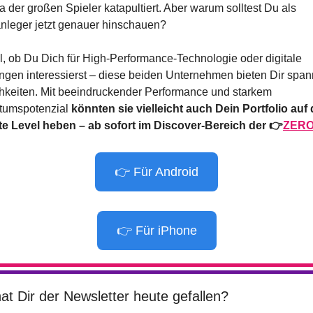
a der großen Spieler katapultiert. Aber warum solltest Du als 
anleger jetzt genauer hinschauen?
l, ob Du Dich für High-Performance-Technologie oder digitale 
gen interessierst – diese beiden Unternehmen bieten Dir span
hkeiten. Mit beeindruckender Performance und starkem 
umspotenzial 
könnten sie vielleicht auch Dein Portfolio auf 
e Level heben – ab sofort im Discover-Bereich der 👉
ZERO
👉 Für Android
👉 Für iPhone
at Dir der Newsletter heute gefallen?