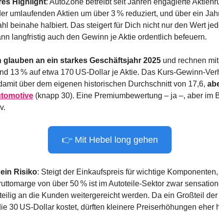
res Highlight
: AutoZone betreibt seit Jahren engagierte Aktienr
er umlaufenden Aktien um über 3 % reduziert, und über ein Jah
hl beinahe halbiert. Das steigert für Dich nicht nur den Wert je
nn langfristig auch den Gewinn je Aktie ordentlich befeuern.
n glauben an ein starkes Geschäftsjahr 2025
 und rechnen mit
d 13 % auf etwa 170 US-Dollar je Aktie. Das Kurs-Gewinn-Verhä
 damit über dem eigenen historischen Durchschnitt von 17,6, 
abe
utomotive
 (knapp 30). Eine Premiumbewertung – ja –, aber im 
v.
👉 Mit Hebel long gehen
 ein Risiko
: Steigt der Einkaufspreis für wichtige Komponenten,
uttomarge von über 50 % ist im Autoteile-Sektor zwar sensatione
eilig an die Kunden weitergereicht werden. Da ein Großteil der 
die 30 US-Dollar kostet, dürften kleinere Preiserhöhungen ehe