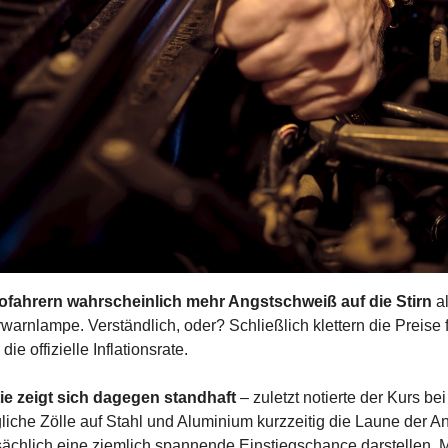
tofahrern wahrscheinlich mehr Angstschweiß auf die Stirn
 a
warnlampe. Verständlich, oder? Schließlich klettern die Preise f
die offizielle Inflationsrate.
tie zeigt sich dagegen standhaft
 – zuletzt notierte der Kurs be
iche Zölle auf Stahl und Aluminium kurzzeitig die Laune der An
tsächlich eine ziemlich spannende Einstiegschance darstellen. 