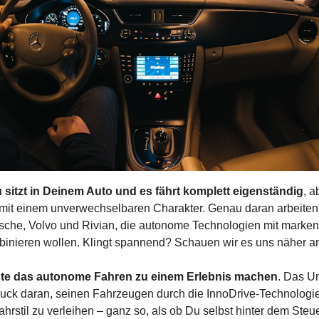
Du sitzt in Deinem Auto und es fährt komplett eigenständig
, a
it einem unverwechselbaren Charakter. Genau daran arbeiten 
sche, Volvo und Rivian, die autonome Technologien mit marken
inieren wollen. Klingt spannend? Schauen wir es uns näher a
te das autonome Fahren zu einem Erlebnis machen
. Das U
ruck daran, seinen Fahrzeugen durch die InnoDrive-Technologie 
rstil zu verleihen – ganz so, als ob Du selbst hinter dem Steuer s