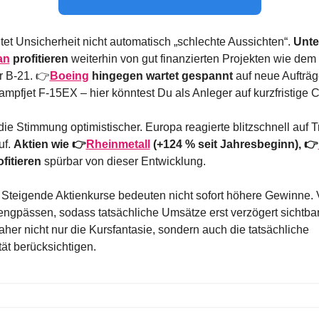
et Unsicherheit nicht automatisch „schlechte Aussichten“. 
Unte
an
 profitieren
 weiterhin von gut finanzierten Projekten wie dem 
 B-21. 👉
Boeing
 hingegen wartet gespannt
 auf neue Aufträg
mpfjet F-15EX – hier könntest Du als Anleger auf kurzfristige 
 die Stimmung optimistischer. Europa reagierte blitzschnell auf 
uf. 
Aktien wie 👉
Rheinmetall
 (+124 % seit Jahresbeginn), 👉
ofitieren
 spürbar von dieser Entwicklung.
: Steigende Aktienkurse bedeuten nicht sofort höhere Gewinne.
engpässen, sodass tatsächliche Umsätze erst verzögert sichtbar
aher nicht nur die Kursfantasie, sondern auch die tatsächliche 
ät berücksichtigen.