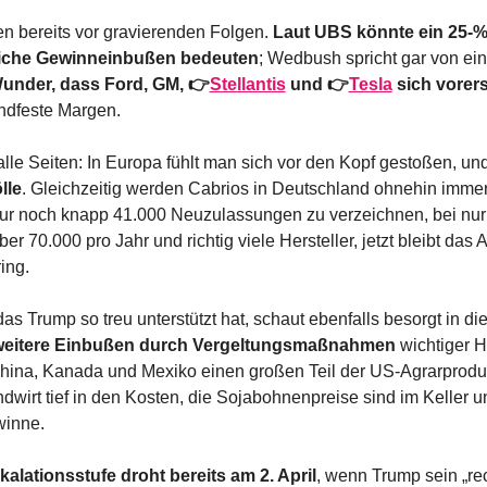
n bereits vor gravierenden Folgen. 
Laut UBS könnte ein 25-%‑
liche Gewinneinbußen bedeuten
; Wedbush spricht gar von ein
under, dass Ford, GM, 👉
Stellantis
 und 👉
Tesla
 sich vorer
ndfeste Margen.
alle Seiten: In Europa fühlt man sich vor den Kopf gestoßen, und
lle
. Gleichzeitig werden Cabrios in Deutschland ohnehin immer 
r noch knapp 41.000 Neuzulassungen zu verzeichnen, bei nur 1
er 70.000 pro Jahr und richtig viele Hersteller, jetzt bleibt das 
ing.
as Trump so treu unterstützt hat, schaut ebenfalls besorgt in die
 weitere Einbußen durch Vergeltungsmaßnahmen
 wichtiger H
hina, Kanada und Mexiko einen großen Teil der US-Agrarproduk
dwirt tief in den Kosten, die Sojabohnenpreise sind im Keller 
winne.
alationsstufe droht bereits am 2. April
, wenn Trump sein „reci