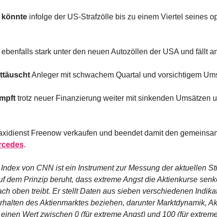
 könnte
 infolge der US-Strafzölle bis zu einem Viertel seines 
 ebenfalls stark unter den neuen Autozöllen der USA und fällt a
ttäuscht
 Anleger mit schwachem Quartal und vorsichtigem Ums
mpft
 trotz neuer Finanzierung weiter mit sinkenden Umsätzen 
axidienst Freenow verkaufen und beendet damit den gemeinsam
rcedes
.
Index von CNN ist ein Instrument zur Messung der aktuellen S
uf dem Prinzip beruht, dass extreme Angst die Aktienkurse sen
ach oben treibt. Er stellt Daten aus sieben verschiedenen Indik
erhalten des Aktienmarktes beziehen, darunter Marktdynamik, Ak
m einen Wert zwischen 0 (für extreme Angst) und 100 (für extreme 