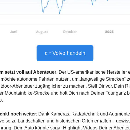
👉 Volvo handeln
m setzt voll auf Abenteuer
. Der US-amerikanische Hersteller el
möchte autonome Fahrten nutzen, um „langweilige Strecken“ zu
oor-Abenteuer zugänglicher zu machen. Stell Dir vor, Dein Riv
er Mountainbike-Strecke und holt Dich nach Deiner Tour ganz 
b.
enkt noch weiter
: Dank Kameras, Radartechnik und Augmented 
eise zu Landschaften und historischen Orten erhalten – gewis
ührung. Dein Auto könnte sogar Highlight-Videos Deiner Abenteue