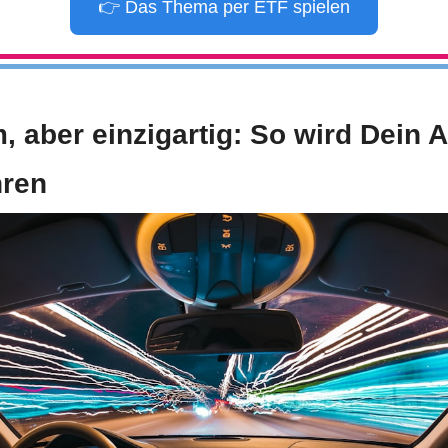
👉 Das Thema per ETF spielen
 aber einzigartig: So wird Dein A
hren