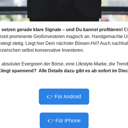
 setzen gerade klare Signale – und Du kannst profitieren!
 Ei
derzeit prominente Großinvestoren magisch an. Handgemachte U
teigt stetig. Liegt hier Dein nächster Börsen-Hit? Auch nachhal
inzwischen selbst konservative Investoren. 
absoluter Evergreen der Börse, eine Lifestyle-Marke, die Trends
lingt spannend?  Alle Details dazu gibt es
ab sofort im Disc
👉 Für Android
👉 Für iPhone