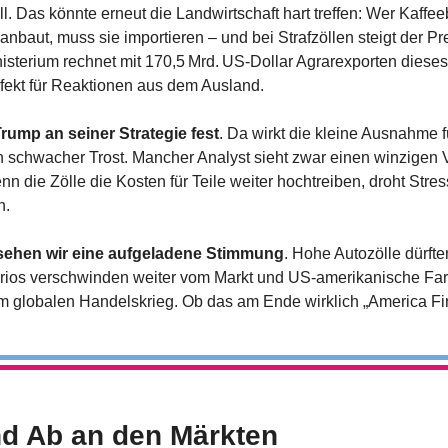
ll. Das könnte erneut die Landwirtschaft hart treffen: Wer Kaffe
anbaut, muss sie importieren – und bei Strafzöllen steigt der P
isterium rechnet mit 170,5 Mrd. US-Dollar Agrarexporten dieses J
ekt für Reaktionen aus dem Ausland.
rump an seiner Strategie fest
. Da wirkt die kleine Ausnahme fü
n schwacher Trost. Mancher Analyst sieht zwar einen winzigen Vo
nn die Zölle die Kosten für Teile weiter hochtreiben, droht Stres
n.
sehen wir eine aufgeladene Stimmung
. Hohe Autozölle dürften
ios verschwinden weiter vom Markt und US-amerikanische Farm
 globalen Handelskrieg. Ob das am Ende wirklich „America First“
nd Ab an den Märkten