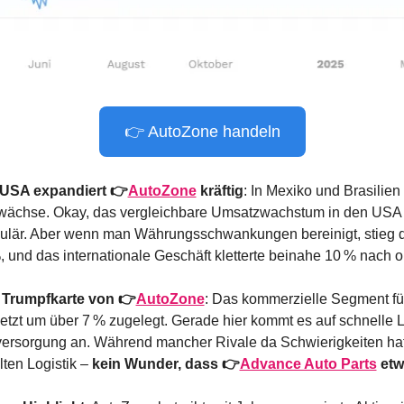
👉 AutoZone handeln
 USA expandiert 👉
AutoZone
 kräftig
: In Mexiko und Brasilien 
wächse. Okay, das vergleichbare Umsatzwachstum in den USA wa
kulär. Aber wenn man Währungsschwankungen bereinigt, stieg d
, und das internationale Geschäft kletterte beinahe 10 % nach 
e Trumpfkarte von 👉
AutoZone
: Das kommerzielle Segment für
etzt um über 7 % zugelegt. Gerade hier kommt es auf schnelle Li
versorgung an. Während mancher Rivale da Schwierigkeiten hat, 
lten Logistik – 
kein Wunder, dass 👉
Advance Auto Parts
 etw