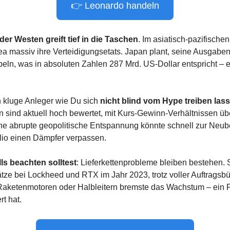
👉 Leonardo handeln
der Westen greift tief in die Taschen
. Im asiatisch-pazifisch
 massiv ihre Verteidigungsetats. Japan plant, seine Ausgaben 
eln, was in absoluten Zahlen 287 Mrd. US-Dollar entspricht – ei
 kluge Anleger wie Du sich 
nicht blind vom Hype treiben las
n sind aktuell hoch bewertet, mit Kurs-Gewinn-Verhältnissen übe
ne abrupte geopolitische Entspannung könnte schnell zur Neub
lio einen Dämpfer verpassen.
ls beachten solltest
: Lieferkettenprobleme bleiben bestehen. 
ze bei Lockheed und RTX im Jahr 2023, trotz voller Auftragsbü
Raketenmotoren oder Halbleitern bremste das Wachstum – ein Fak
t hat.