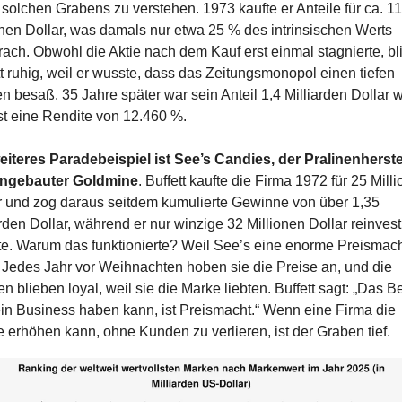
 solchen Grabens zu verstehen. 1973 kaufte er Anteile für ca. 11 
onen Dollar, was damals nur etwa 25 % des intrinsischen Werts 
rach. Obwohl die Aktie nach dem Kauf erst einmal stagnierte, bli
tt ruhig, weil er wusste, dass das Zeitungsmonopol einen tiefen 
n besaß. 35 Jahre später war sein Anteil 1,4 Milliarden Dollar we
st eine Rendite von 12.460 %. 
eiteres Paradebeispiel ist See’s Candies, der Pralinenherstel
ingebauter Goldmine
. Buffett kaufte die Firma 1972 für 25 Milli
r und zog daraus seitdem kumulierte Gewinne von über 1,35 
rden Dollar, während er nur winzige 32 Millionen Dollar reinvest
e. Warum das funktionierte? Weil See’s eine enorme Preismach
. Jedes Jahr vor Weihnachten hoben sie die Preise an, und die 
 blieben loyal, weil sie die Marke liebten. Buffett sagt: „Das Be
in Business haben kann, ist Preismacht.“ Wenn eine Firma die 
e erhöhen kann, ohne Kunden zu verlieren, ist der Graben tief.