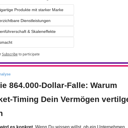
igartige Produkte mit starker Marke 
rzichtbare Dienstleistungen 
enführerschaft & Skaleneffekte
smacht
r
Subscribe
to participate
nalyse
ie 864.000-Dollar-Falle: Warum 
et-Timing Dein Vermögen vertilge
n
 wird es konkret
. Wenn Du wissen willst, ob ein Unternehmen 