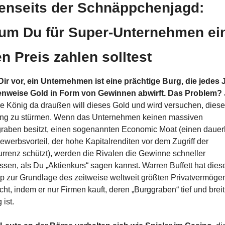
enseits der Schnäppchenjagd: 
um Du für Super-Unternehmen ein
en Preis zahlen solltest
 Dir vor, ein Unternehmen ist eine prächtige Burg, die jedes J
nweise Gold in Form von Gewinnen abwirft. Das Problem?
 
e König da draußen will dieses Gold und wird versuchen, diese 
ng zu stürmen. Wenn das Unternehmen keinen massiven 
raben besitzt, einen sogenannten Economic Moat (einen dauerh
ewerbsvorteil, der hohe Kapitalrenditen vor dem Zugriff der 
rrenz schützt), werden die Rivalen die Gewinne schneller 
essen, als Du „Aktienkurs“ sagen kannst. Warren Buffett hat diese
ip zur Grundlage des zeitweise weltweit größten Privatvermögen
ht, indem er nur Firmen kauft, deren „Burggraben“ tief und breit 
ist.