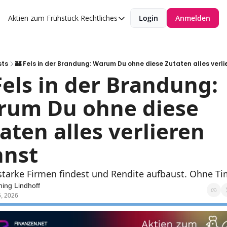
Aktien zum Frühstück
Rechtliches
Login
Anmelden
Rechtliches
Datenschutzerklärung
Impressum
sts
🏰 Fels in der Brandung: Warum Du ohne diese Zutaten alles verli
Fels in der Brandung: 
um Du ohne diese 
aten alles verlieren 
nnst
tarke Firmen findest und Rendite aufbaust. Ohne Ti
ing Lindhoff
5, 2026