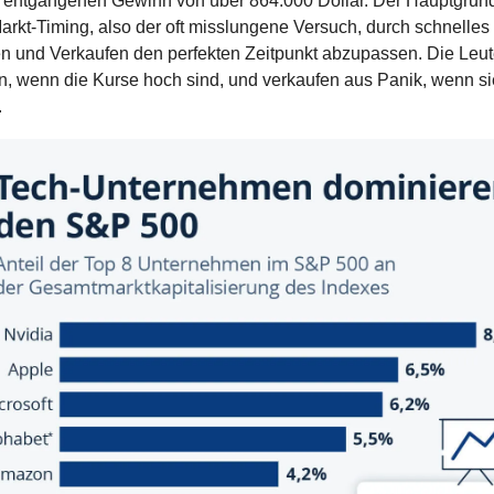
 entgangenen Gewinn von über 864.000 Dollar. Der Hauptgrund 
arkt-Timing, also der oft misslungene Versuch, durch schnelles 
n und Verkaufen den perfekten Zeitpunkt abzupassen. Die Leut
n, wenn die Kurse hoch sind, und verkaufen aus Panik, wenn sie
.