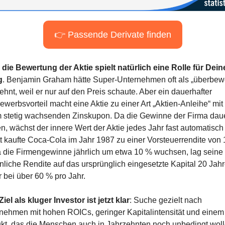
👉 Passende Derivate finden
die Bewertung der Aktie spielt natürlich eine Rolle für Deine
g
. Benjamin Graham hätte Super-Unternehmen oft als „überbewer
hnt, weil er nur auf den Preis schaute. Aber ein dauerhafter 
ewerbsvorteil macht eine Aktie zu einer Art „Aktien-Anleihe“ mit 
 stetig wachsenden Zinskupon. Da die Gewinne der Firma dauer
n, wächst der innere Wert der Aktie jedes Jahr fast automatisch m
tt kaufte Coca-Cola im Jahr 1987 zu einer Vorsteuerrendite von 1
 die Firmengewinne jährlich um etwa 10 % wuchsen, lag seine 
nliche Rendite auf das ursprünglich eingesetzte Kapital 20 Jahr
r bei über 60 % pro Jahr.
iel als kluger Investor ist jetzt klar
: Suche gezielt nach 
nehmen mit hohen ROICs, geringer Kapitalintensität und einem 
kt, das die Menschen auch in Jahrzehnten noch unbedingt wolle