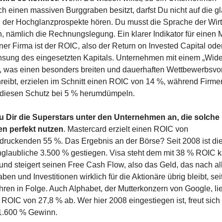
ch einen massiven Burggraben besitzt, darfst Du nicht auf die gla
 der Hochglanzprospekte hören. Du musst die Sprache der Wirts
n, nämlich die Rechnungslegung. Ein klarer Indikator für einen M
ner Firma ist der ROIC, also der Return on Invested Capital oder
nsung des eingesetzten Kapitals. Unternehmen mit einem „Wide
, was einen besonders breiten und dauerhaften Wettbewerbsvort
reibt, erzielen im Schnitt einen ROIC von 14 %, während Firmen
diesen Schutz bei 5 % herumdümpeln.
 Dir die Superstars unter den Unternehmen an, die solche 
n perfekt nutzen
. Mastercard erzielt einen ROIC von 
druckenden 55 %. Das Ergebnis an der Börse? Seit 2008 ist die 
glaubliche 3.500 % gestiegen. Visa steht dem mit 38 % ROIC k
und steigert seinen Free Cash Flow, also das Geld, das nach all
en und Investitionen wirklich für die Aktionäre übrig bleibt, seit
hren in Folge. Auch Alphabet, der Mutterkonzern von Google, lief
 ROIC von 27,8 % ab. Wer hier 2008 eingestiegen ist, freut sich 
1.600 % Gewinn.