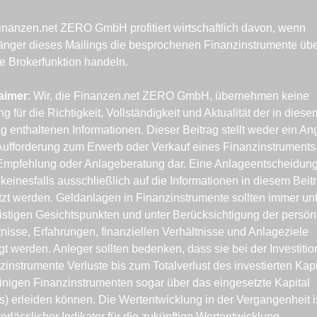
inanzen.net ZERO GmbH profitiert wirtschaftlich davon, wenn 
nger dieses Mailings die besprochenen Finanzinstrumente über
e Brokerfunktion handeln.
aimer
: Wir, die Finanzen.net ZERO GmbH, übernehmen keine 
g für die Richtigkeit, Vollständigkeit und Aktualität der in diesem
ag enthaltenen Informationen. Dieser Beitrag stellt weder ein Ang
Aufforderung zum Erwerb oder Verkauf eines Finanzinstruments,
Empfehlung oder Anlageberatung dar. Eine Anlageentscheidung
 keinesfalls ausschließlich auf die Informationen in diesem Beitr
tzt werden. Geldanlagen in Finanzinstrumente sollten immer unt
ristigen Gesichtspunkten und unter Berücksichtigung der persönl
nisse, Erfahrungen, finanziellen Verhältnisse und Anlageziele 
gt werden. Anleger sollten bedenken, dass sie bei der Investition
zinstrumente Verluste bis zum Totalverlust des investierten Kapit
einigen Finanzinstrumenten sogar über das eingesetzte Kapital 
s) erleiden können. Die Wertentwicklung in der Vergangenheit is
erlässlicher Indikator für die zukünftige Wertentwicklung.