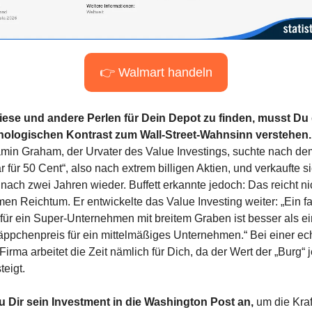
👉 Walmart handeln
ese und andere Perlen für Dein Depot zu finden, musst Du 
ologischen Kontrast zum Wall-Street-Wahnsinn verstehen.
min Graham, der Urvater des Value Investings, suchte nach dem
r für 50 Cent“, also nach extrem billigen Aktien, und verkaufte si
nach zwei Jahren wieder. Buffett erkannte jedoch: Das reicht nich
men Reichtum. Er entwickelte das Value Investing weiter: „Ein fai
 für ein Super-Unternehmen mit breitem Graben ist besser als ein
ppchenpreis für ein mittelmäßiges Unternehmen.“ Bei einer ech
irma arbeitet die Zeit nämlich für Dich, da der Wert der „Burg“ j
teigt.
 Dir sein Investment in die Washington Post an,
 um die Kraft