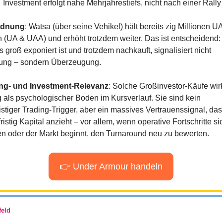
Investment erfolgt nahe Mehrjahrestiefs, nicht nach einer Rally
rdnung
: Watsa (über seine Vehikel) hält bereits zig Millionen U
n (UA & UAA) und erhöht trotzdem weiter. Das ist entscheidend:
s groß exponiert ist und trotzdem nachkauft, signalisiert nicht 
ung – sondern Überzeugung.
ng- und Investment-Relevanz
: Solche Großinvestor-Käufe wir
g als psychologischer Boden im Kursverlauf. Sie sind kein 
istiger Trading-Trigger, aber ein massives Vertrauenssignal, das 
fristig Kapital anzieht – vor allem, wenn operative Fortschritte sic
n oder der Markt beginnt, den Turnaround neu zu bewerten.
👉 Under Armour handeln
eld