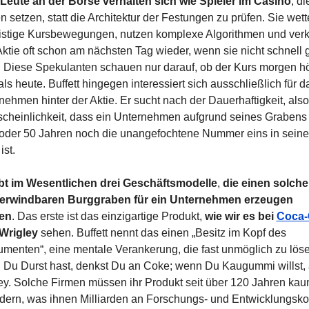
 Leute an der Börse verhalten sich wie Spieler im Casino
, di
 setzen, statt die Architektur der Festungen zu prüfen. Sie wette
ristige Kursbewegungen, nutzen komplexe Algorithmen und verk
Aktie oft schon am nächsten Tag wieder, wenn sie nicht schnell 
t. Diese Spekulanten schauen nur darauf, ob der Kurs morgen hö
als heute. Buffett hingegen interessiert sich ausschließlich für da
nehmen hinter der Aktie. Er sucht nach der Dauerhaftigkeit, also 
cheinlichkeit, dass ein Unternehmen aufgrund seines Grabens 
 oder 50 Jahren noch die unangefochtene Nummer eins in seine
ist.
bt im Wesentlichen drei Geschäftsmodelle
, 
die einen solche
erwindbaren Burggraben für ein Unternehmen erzeugen 
en
. Das erste ist das einzigartige Produkt, 
wie wir es bei 
Coca-
Wrigley
 sehen. Buffett nennt das einen „Besitz im Kopf des 
menten“, eine mentale Verankerung, die fast unmöglich zu lösen 
Du Durst hast, denkst Du an Coke; wenn Du Kaugummi willst, 
ey. Solche Firmen müssen ihr Produkt seit über 120 Jahren kau
dern, was ihnen Milliarden an Forschungs- und Entwicklungskos