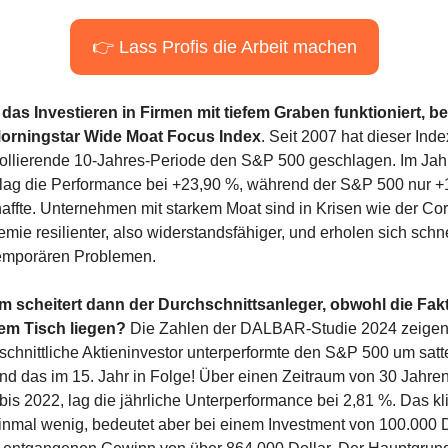
👉 Lass Profis die Arbeit machen
das Investieren in Firmen mit tiefem Graben funktioniert, be
orningstar Wide Moat Focus Index
. Seit 2007 hat dieser Inde
rollierende 10-Jahres-Periode den S&P 500 geschlagen. Im Jahr
lag die Performance bei +23,90 %, während der S&P 500 nur +1
affte. Unternehmen mit starkem Moat sind in Krisen wie der Co
mie resilienter, also widerstandsfähiger, und erholen sich schnel
emporären Problemen.
 scheitert dann der Durchschnittsanleger, obwohl die Fakt
em Tisch liegen? 
Die Zahlen der DALBAR-Studie 2024 zeigen:
schnittliche Aktieninvestor unterperformte den S&P 500 um satte
nd das im 15. Jahr in Folge! Über einen Zeitraum von 30 Jahren,
bis 2022, lag die jährliche Unterperformance bei 2,81 %. Das kli
einmal wenig, bedeutet aber bei einem Investment von 100.000 Do