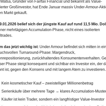
Watsa, Gründer von Fairfax Financial und bekannt als Value-
tierter Großinvestor, hat Ende Januar massiv Under-Armour-Akti
en Markt gekauft.
.01.2026 belief sich der jüngste Kauf auf rund 11,5 Mio. Dol
einer mehrtägigen Accumulation-Phase, nicht eines isolierten 
ltrades.
 das jetzt wichtig ist
: Under Armour befindet sich mitten in ein
uchsvollen Turnaround-Phase: Margendruck, 
nrepositionierung, zurückhaltendes Konsumentenverhalten. Ge
ser Phase steigt konsequent und sichtbar ein Investor ein, der da
nt ist, gegen den Konsens und mit langem Atem zu investieren.
Kein kosmetischer Kauf – zweistelliger Millionenbetrag
Serienkäufe über mehrere Tage → klares Accumulation-Muste
Käufer ist kein Trader, sondern ein langfristiger Value-Investor