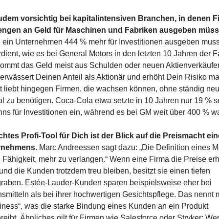
udem vorsichtig bei kapitalintensiven Branchen, in denen F
ngen an Geld für Maschinen und Fabriken ausgeben müs
ein Unternehmen 444 % mehr für Investitionen ausgeben muss,
dient, wie es bei General Motors in den letzten 10 Jahren der Fal
kommt das Geld meist aus Schulden oder neuen Aktienverkäufen
erwässert Deinen Anteil als Aktionär und erhöht Dein Risiko mas
tt liebt hingegen Firmen, die wachsen können, ohne ständig neu
al zu benötigen. Coca-Cola etwa setzte in 10 Jahren nur 19 % se
ns für Investitionen ein, während es bei GM weit über 400 % w
chtes Profi-Tool für Dich ist der Blick auf die Preismacht ein
rnehmens
. Marc Andreessen sagt dazu: „Die Definition eines M
ie Fähigkeit, mehr zu verlangen.“ Wenn eine Firma die Preise er
und die Kunden trotzdem treu bleiben, besitzt sie einen tiefen 
raben. Estée-Lauder-Kunden sparen beispielsweise eher bei 
smitteln als bei ihrer hochwertigen Gesichtspflege. Das nennt 
kiness“, was die starke Bindung eines Kunden an ein Produkt 
reibt. Ähnliches gilt für Firmen wie Salesforce oder Stryker: Wen