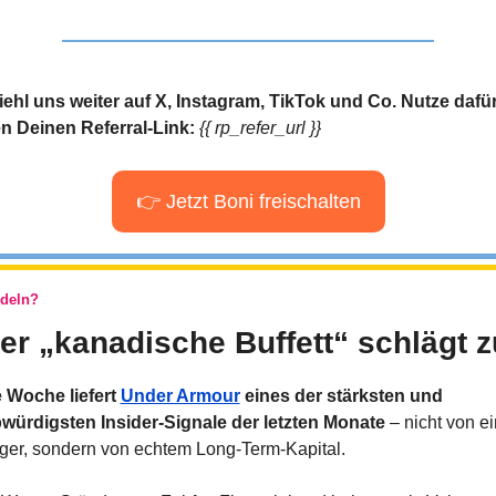
ehl uns weiter auf X, Instagram, TikTok und Co. Nutze dafür
n Deinen Referral-Link: 
{{ rp_refer_url }} 
👉 Jetzt Boni freischalten
ndeln?
Der „kanadische Buffett“ schlägt z
 Woche liefert 
Under Armour
 eines der stärksten und 
würdigsten Insider-Signale der letzten Monate
 – nicht von e
er, sondern von echtem Long-Term-Kapital.