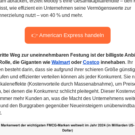
m abrackert, erzielt Moody’s eine Gesamtkapitalrendite – den 
isst, wie effizient ein Unternehmen seine Vermögenswerte zur 
nerzielung nutzt – von 40 % und mehr.
👉 American Express handeln
ritte Weg zur uneinnehmbaren Festung ist der billigste Anbie
Rolle, die Giganten wie 
Walmart
 oder 
Costco
 innehaben
. Ihr 
n besteht darin, dass sie aufgrund ihrer schieren Größe günstige
ufen und effizienter verteilen können als jeder Konkurrent. Sie n
Skaleneffekte (Kostenvorteile durch Massenabnahme), um Preise
n, bei denen die Konkurrenz schlicht pleitegeht. Dieser Kostenvor
 immer mehr Kunden an, was die Macht des Unternehmens weite
t und den Burggraben gegenüber Neueinsteigern unüberwindbar
.