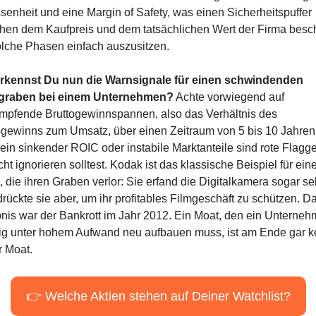
senheit und eine Margin of Safety, was einen Sicherheitspuffer 
hen dem Kaufpreis und dem tatsächlichen Wert der Firma beschr
lche Phasen einfach auszusitzen.
rkennst Du nun die Warnsignale für einen schwindenden 
graben bei einem Unternehmen?
 Achte vorwiegend auf 
mpfende Bruttogewinnspannen, also das Verhältnis des 
ogewinns zum Umsatz, über einen Zeitraum von 5 bis 10 Jahren.
ein sinkender ROIC oder instabile Marktanteile sind rote Flaggen
ht ignorieren solltest. Kodak ist das klassische Beispiel für eine
 die ihren Graben verlor: Sie erfand die Digitalkamera sogar selb
drückte sie aber, um ihr profitables Filmgeschäft zu schützen. Da
nis war der Bankrott im Jahr 2012. Ein Moat, den ein Unterneh
ig unter hohem Aufwand neu aufbauen muss, ist am Ende gar ke
r Moat.
👉 Welche Aktien stehen auf Deiner Watchlist?