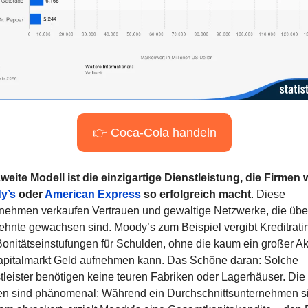
👉 Coca-Cola handeln
y’s
 oder 
American Express
 so erfolgreich macht
. Diese 
nehmen verkaufen Vertrauen und gewaltige Netzwerke, die über
ehnte gewachsen sind. Moody’s zum Beispiel vergibt Kreditratin
Bonitätseinstufungen für Schulden, ohne die kaum ein großer Akt
pitalmarkt Geld aufnehmen kann. Das Schöne daran: Solche 
tleister benötigen keine teuren Fabriken oder Lagerhäuser. Die 
n sind phänomenal: Während ein Durchschnittsunternehmen si