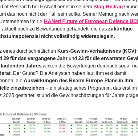
d of Research bei HANetf nennt in seinem 
Blog-Beitrag
 Gründ
m das noch nicht der Fall sein sollte. Seiner Meinung nach wer
 Unternehmen im 👉 
HANetf Future of European Defence UCI
F
aktuell noch zu Bewertungen gehandelt, die das 
zukünftige 
hstumspotenzial nicht vollständig widerspiegeln
.
z eines durchschnittlichen 
Kurs-Gewinn-Verhältnisses (KGV) 
d 29 für das vergangene Jahr
 und 
23 für die erwarteten Gewi
 laufenden Jahres
erat
. Der Grund? Die Analysten haben laut ihm erst damit 
onnen, die 
Auswirkungen des Rearm Europe-Plans in ihre 
elle einzubeziehen
 – ein strategisches Programm, das erst im 
 2025 gestartet ist und die Gewinnschätzungen für Jahre präge
.