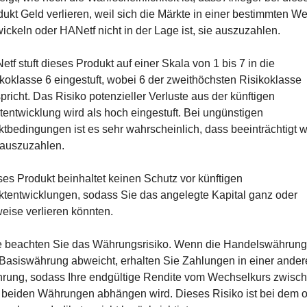
ukt Geld verlieren, weil sich die Märkte in einer bestimmten We
ickeln oder HANetf nicht in der Lage ist, sie auszuzahlen.
tf stuft dieses Produkt auf einer Skala von 1 bis 7 in die 
koklasse 6 eingestuft, wobei 6 der zweithöchsten Risikoklasse 
pricht. Das Risiko potenzieller Verluste aus der künftigen 
entwicklung wird als hoch eingestuft. Bei ungünstigen 
tbedingungen ist es sehr wahrscheinlich, dass beeinträchtigt wi
 auszuzahlen.
es Produkt beinhaltet keinen Schutz vor künftigen 
tentwicklungen, sodass Sie das angelegte Kapital ganz oder 
weise verlieren könnten.
te beachten Sie das Währungsrisiko. Wenn die Handelswährung 
Basiswährung abweicht, erhalten Sie Zahlungen in einer andere
rung, sodass Ihre endgültige Rendite vom Wechselkurs zwisch
 beiden Währungen abhängen wird. Dieses Risiko ist bei dem o