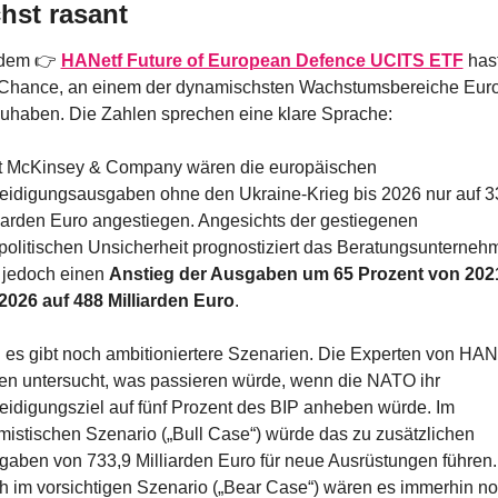
hst rasant
 dem 👉 
HANetf Future of European Defence UCITS ETF
hast
 Chance, an einem der dynamischsten Wachstumsbereiche Euro
zuhaben. Die Zahlen sprechen eine klare Sprache:
t McKinsey & Company wären die europäischen 
teidigungsausgaben ohne den Ukraine-Krieg bis 2026 nur auf 33
iarden Euro angestiegen. Angesichts der gestiegenen 
olitischen Unsicherheit prognostiziert das Beratungsunternehm
 jedoch einen 
Anstieg der Ausgaben um 65 Prozent von 2021
 2026 auf 488 Milliarden Euro
.
es gibt noch ambitioniertere Szenarien. Die Experten von HANe
en untersucht, was passieren würde, wenn die NATO ihr 
eidigungsziel auf fünf Prozent des BIP anheben würde. Im 
mistischen Szenario („Bull Case“) würde das zu zusätzlichen 
aben von 733,9 Milliarden Euro für neue Ausrüstungen führen. 
 im vorsichtigen Szenario („Bear Case“) wären es immerhin no