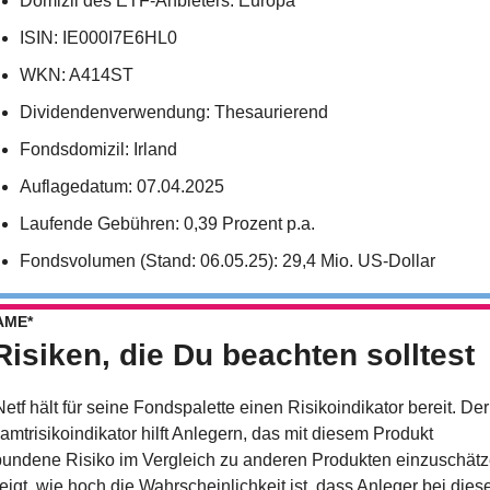
Domizil des ETF-Anbieters: Europa
ISIN: IE000I7E6HL0
WKN: A414ST
Dividendenverwendung: Thesaurierend
Fondsdomizil: Irland
Auflagedatum: 07.04.2025
Laufende Gebühren: 0,39 Prozent p.a.
Fondsvolumen (Stand: 06.05.25): 29,4 Mio. US-Dollar
AME*
Risiken, die Du beachten solltest
tf hält für seine Fondspalette einen Risikoindikator bereit. Der 
mtrisikoindikator hilft Anlegern, das mit diesem Produkt 
bundene Risiko im Vergleich zu anderen Produkten einzuschätze
eigt, wie hoch die Wahrscheinlichkeit ist, dass Anleger bei dies