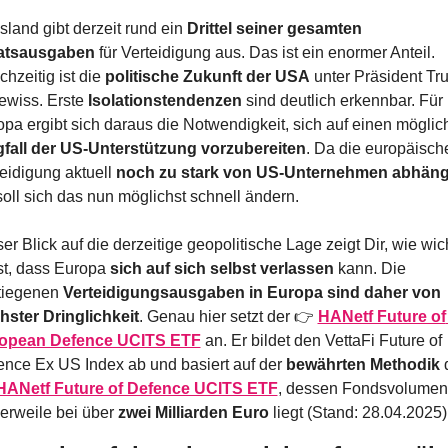
land gibt derzeit rund ein 
Drittel seiner gesamten 
atsausgaben
 für Verteidigung aus. Das ist ein enormer Anteil. 
chzeitig ist die 
politische Zukunft der USA
 unter Präsident Tr
wiss. Erste 
Isolationstendenzen
 sind deutlich erkennbar. Für 
fall der US-Unterstützung vorzubereiten
. Da die europäische
eidigung aktuell 
noch zu stark von US-Unternehmen abhäng
 soll sich das nun möglichst schnell ändern.
er Blick auf die derzeitige geopolitische Lage zeigt Dir, wie wich
st, dass Europa 
sich auf sich selbst verlassen
 kann. Die 
tiegenen 
Verteidigungsausgaben in Europa sind daher von 
hster Dringlichkeit
. Genau hier setzt der 👉 
HANetf Future of 
opean Defence UCITS ETF
 an. Er bildet den VettaFi Future of 
nce Ex US Index ab und basiert auf der 
bewährten Methodik
 
HANetf Future of Defence UCITS ETF
, dessen Fondsvolumen 
lerweile bei über 
zwei Milliarden Euro
 liegt (Stand: 28.04.2025)