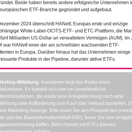
ündet. Beide haben bereits andere erfolgreiche Unternehmen in
 europäischen ETF-Branche gegründet und aufgebaut.
ezember 2024 überschritt HANetf, Europas erste und einzige 
bhängige White-Label-OCITS-ETF- und ETC-Plattform, die Mar
fünf Milliarden US-Dollar an verwaltetem Vermögen (AUM). Im J
4 war HANetf einer der am schnellsten wachsenden ETF-
tenten in Europa. Darüber hinaus hat das Unternehmen einige 
ressante Produkte in der Pipeline, darunter aktive ETFs.
keting-Mitteilung. 
Investieren birgt das Risiko eines 
talverlusts. Es handelt sich hier um unverbindliche 
beinformationen, die weder eine Anlageberatung noch eine 
ehlung oder Aufforderung zum Kauf oder Verkauf darstellen. Di
eine Marketing-Anzeige. Bitte lesen Sie den Prospekt des jeweili
s und das Basisinformationsblatt (KID), bevor Sie eine endgülti
ageentscheidung treffen. Beim Handel mit ETFs können 
saktionskosten anfallen.