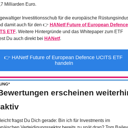
7 Milliarden Euro.
gewaltiger Investitionsschub für die europäische Rüstungsindust
d damit auch für den 👉 
HANetf Future of European Defence 
TS ETF
. Weitere Hintergründe und das Whitepaper zum ETF 
est Du auch direkt bei 
HANetf
.
👉 HANetf Future of European Defence UCITS ETF 
handeln
UNG*
Bewertungen erscheinen weiterhin
raktiv
leicht fragst Du Dich gerade: Bin ich für Investments im 
päischen Verteidigungssektor bereits zu spät dran? Tom Bailey,