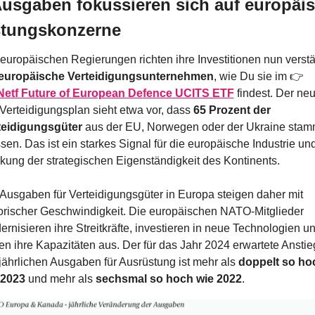
Ausgaben fokussieren sich auf europäis
tungskonzerne
europäischen Regierungen richten ihre Investitionen nun verstär
europäische Verteidigungsunternehmen
, wie Du sie im 👉 
etf Future of European Defence UCITS ETF
 findest. Der neu
erteidigungsplan sieht etwa vor, dass 
65 Prozent der 
teidigungsgüter
 aus der EU, Norwegen oder der Ukraine stam
en. Das ist ein starkes Signal für die europäische Industrie und
kung der strategischen Eigenständigkeit des Kontinents.
Ausgaben für Verteidigungsgüter in Europa steigen daher mit 
orischer Geschwindigkeit. Die europäischen NATO-Mitglieder 
rnisieren ihre Streitkräfte, investieren in neue Technologien un
n ihre Kapazitäten aus. Der für das Jahr 2024 erwartete Anstieg
jährlichen Ausgaben für Ausrüstung ist mehr als 
doppelt so hoc
 2023
 und mehr als 
sechsmal so hoch wie 2022
.