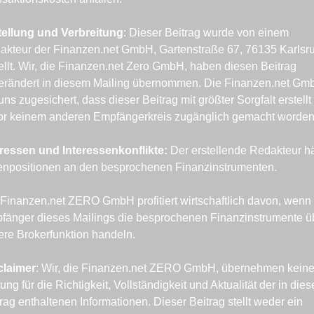
tellung und Verbreitung
: Dieser Beitrag wurde von einem 
akteur der Finanzen.net GmbH, Gartenstraße 67, 76135 Karlsru
ellt. Wir, die Finanzen.net Zero GmbH, haben diesen Beitrag 
erändert in diesem Mailing übernommen. Die Finanzen.net Gmb
uns zugesichert, dass dieser Beitrag mit größter Sorgfalt erstellt 
or keinem anderen Empfängerkreis zugänglich gemacht worden 
eressen und Interessenkonflikte: 
Der erstellende Redakteur häl
enpositionen an den besprochenen Finanzinstrumenten.
Finanzen.net ZERO GmbH profitiert wirtschaftlich davon, wenn 
fänger dieses Mailings die besprochenen Finanzinstrumente üb
ere Brokerfunktion handeln.
claimer
: Wir, die Finanzen.net ZERO GmbH, übernehmen keine
ung für die Richtigkeit, Vollständigkeit und Aktualität der in dies
rag enthaltenen Informationen. Dieser Beitrag stellt weder ein 