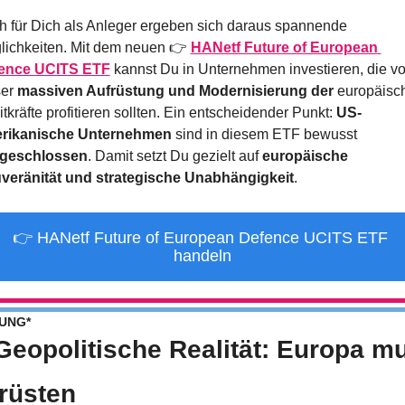
 für Dich als Anleger ergeben sich daraus spannende 
lichkeiten. Mit dem neuen 👉 
HANetf Future of European 
ence UCITS ETF
kannst Du in Unternehmen investieren, die vo
er 
massiven Aufrüstung und Modernisierung der 
europäisch
itkräfte profitieren sollten. Ein entscheidender Punkt: 
US-
rikanische Unternehmen
 sind in diesem ETF bewusst 
geschlossen
. Damit setzt Du gezielt auf 
europäische 
veränität und strategische Unabhängigkeit
.
👉 HANetf Future of European Defence UCITS ETF 
handeln
UNG*
Geopolitische Realität: Europa mu
rüsten