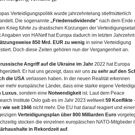
pas Verteidigungspolitik wurde jahrzehntelang stiefmütterlich 
andelt. Die sogenannte 
„Friedensdividende“
 nach dem Ende d
en Krieg führte zu drastischen Kürzungen der Verteidigungsetats
Laut Angaben von HANetf hat Europa dadur
ätzungsweise 850 Mrd. EUR zu wenig
 in seine Verteidigung 
stiert. Doch diese Zeiten gehören nun der Vergangenheit an.
 
russische Angriff auf die Ukraine im Jahr
 2022 hat Europa 
gerüttelt. Er hat uns gezeigt, dass wir uns 
zu sehr auf den Sch
ch die USA
 verlassen haben. In der neuen Realität erkennen 
n Luxus
, sondern eine 
Notwendigkeit
 ist. Laut dem Peace 
arch Institute Oslo gab es im Jahr 2023 weltweit 
59 Konflikte
 
e 
wie seit 1946
 nicht mehr. Die EU hat darauf reagiert und einen
eizigen 
Verteidigungsplan über 800 Milliarden Euro
 vorgelegt
itärhaushalte in Rekordzeit auf
.