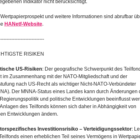
gebenen Indikator nicht berücksichtigt.
Wertpapierprospekt und weitere Informationen sind abrufbar übe
e 
HANetf-Website
.
-----------------------------
HTIGSTE RISIKEN
itische US-Risiken
: Der geografische Schwerpunkt des Teilfond
ht im Zusammenhang mit der NATO-Mitgliedschaft und der 
stufung nach US-Recht als wichtiger Nicht-NATO-Verbündeter 
NA). Der MNNA-Status eines Landes kann durch Änderungen d
egierungspolitik und politische Entwicklungen beeinflusst wer
Anlagen des Teilfonds können sich daher in Abhängigkeit von 
sen Entwicklungen ändern.
torspezifisches Investitionsrisiko – Verteidigungssektor
: Le
Teilfonds einen erheblichen Teil seines Vermögens in Wertpapie