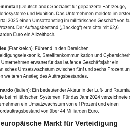
inmetall
 (Deutschland): Spezialist für gepanzerte Fahrzeuge, 
lleriesysteme und Munition. Das Unternehmen meldete im ersten
tal 2025 einen Umsatzanstieg im militärischen Geschäft von fas
rozent. Der Auftragsbestand („Backlog“) erreichte mit 62,6 
iarden Euro ein Allzeithoch.
les
 (Frankreich): Führend in den Bereichen 
eidigungselektronik, Satellitenkommunikation und Cybersicherhe
Unternehmen erwartet für das laufende Geschäftsjahr ein 
anisches Umsatzwachstum zwischen fünf und sechs Prozent und
en weiteren Anstieg des Auftragsbestandes.
nardo
 (Italien): Ein bedeutender Akteur in der Luft- und Raumfah
e bei militärischen Systemen. Für das Jahr 2024 verzeichnete d
ernehmen ein Umsatzwachstum von elf Prozent und einen 
rdauftragsbestand von über 44 Milliarden Euro. 
 europäische Markt für Verteidigung 