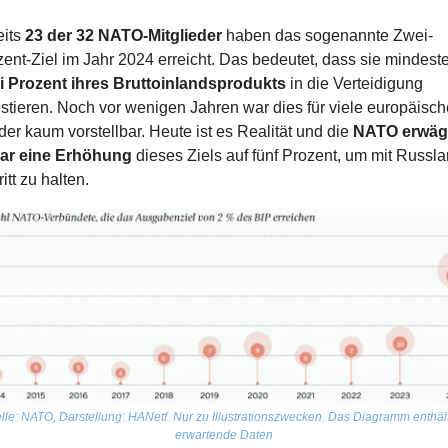
its 
23 der 32 NATO-Mitglieder
 haben das sogenannte Zwei-
i Prozent ihres Bruttoinlandsprodukts
 in die Verteidigung 
stieren. Noch vor wenigen Jahren war dies für viele europäische
er kaum vorstellbar. Heute ist es Realität und die 
NATO erwägt
ar eine Erhöhung
 dieses Ziels auf fünf Prozent, um mit Russla
itt zu halten.
lle: NATO, Darstellung: HANetf. Nur zu Illustrationszwecken. Das Diagramm enthält
erwartende Daten