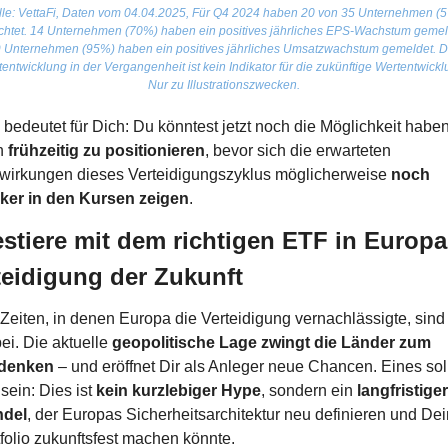
le: VettaFi, Daten vom 04.04.2025, Für Q4 2024 haben 20 von 35 Unternehmen (5
chtet. 14 Unternehmen (70%) haben ein positives jährliches EPS-Wachstum gemeld
 Unternehmen (95%) haben ein positives jährliches Umsatzwachstum gemeldet. Di
entwicklung in der Vergangenheit ist kein Indikator für die zukünftige Wertentwicklu
Nur zu Illustrationszwecken.
bedeutet für Dich: Du könntest jetzt noch die Möglichkeit haben,
h 
frühzeitig zu positionieren
, bevor sich die erwarteten 
wirkungen dieses Verteidigungszyklus möglicherweise 
noch 
rker in den Kursen zeigen
.
estiere mit dem richtigen ETF in Europa
teidigung der Zukunft
Zeiten, in denen Europa die Verteidigung vernachlässigte, sind 
ei. Die aktuelle 
geopolitische Lage zwingt die Länder zum 
denken
 – und eröffnet Dir als Anleger neue Chancen. Eines soll
 sein: Dies ist 
kein kurzlebiger Hype
, sondern ein 
langfristiger 
del
, der Europas Sicherheitsarchitektur neu definieren und Dein
folio zukunftsfest machen könnte.