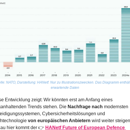
lle: NATO, Darstellung: HANetf. Nur zu Illustrationszwecken. Das Diagramm enthält
erwartende Daten
e Entwicklung zeigt: Wir könnten erst am Anfang eines 
ganhaltenden Trends stehen. Die 
Nachfrage nach
 modernsten 
teidigungssystemen, Cybersicherheitslösungen und 
htechnologie 
von europäischen Anbietern
 wird weiter steigen.
au hier kommt der 👉 
HANetf Future of European Defence 