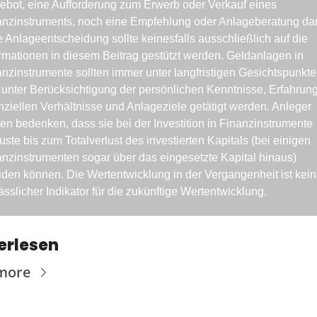
bot, eine Aufforderung zum Erwerb oder Verkauf eines 
anzinstruments, noch eine Empfehlung oder Anlageberatung dar.
 Anlageentscheidung sollte keinesfalls ausschließlich auf die 
rmationen in diesem Beitrag gestützt werden. Geldanlagen in 
nzinstrumente sollten immer unter langfristigen Gesichtspunkte
unter Berücksichtigung der persönlichen Kenntnisse, Erfahrung
nziellen Verhältnisse und Anlageziele getätigt werden. Anleger 
ten bedenken, dass sie bei der Investition in Finanzinstrumente 
uste bis zum Totalverlust des investierten Kapitals (bei einigen 
nzinstrumenten sogar über das eingesetzte Kapital hinaus) 
iden können. Die Wertentwicklung in der Vergangenheit ist kein 
ässlicher Indikator für die zukünftige Wertentwicklung.
erlesen
more