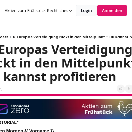
Aktien zum Frühstück
Rechtliches
Login
Anmelden
Rechtliches
Datenschutzerklärung
Impressum
osts
📊 Europas Verteidigung rückt in den Mittelpunkt – Du kannst p
 Europas Verteidigung
ckt in den Mittelpunkt
 kannst profitieren
25
TORIAL*
en Morgen {{ Vorname }},