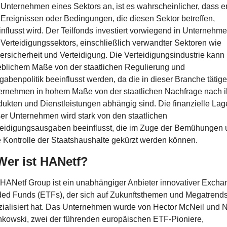
Unternehmen eines Sektors an, ist es wahrscheinlicher, dass er
Ereignissen oder Bedingungen, die diesen Sektor betreffen, 
nflusst wird. Der Teilfonds investiert vorwiegend in Unternehme
Verteidigungssektors, einschließlich verwandter Sektoren wie 
rsicherheit und Verteidigung. Die Verteidigungsindustrie kann i
eblichem Maße von der staatlichen Regulierung und 
abenpolitik beeinflusst werden, da die in dieser Branche tätige
ernehmen in hohem Maße von der staatlichen Nachfrage nach ih
ukten und Dienstleistungen abhängig sind. Die finanzielle Lage
er Unternehmen wird stark von den staatlichen 
teidigungsausgaben beeinflusst, die im Zuge der Bemühungen 
 Kontrolle der Staatshaushalte gekürzt werden können.
Wer ist HANetf?
HANetf Group ist ein unabhängiger Anbieter innovativer Exchan
ded Funds (ETFs), der sich auf Zukunftsthemen und Megatrends
ialisiert hat. Das Unternehmen wurde von Hector McNeil und Ni
nkowski, zwei der führenden europäischen ETF-Pioniere, 