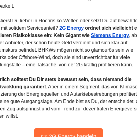
arkeit.
tierst Du lieber in Hochrisiko-Wetten oder setzt Du auf bewährte
 mit solidem Serviceanteil? 
2G Energy
 ordnet sich vielleicht e
tleren Risikoklasse ein
: 
Kein Gigant wie 
Siemens Energy
, ab
er Anbieter, der schon heute Geld verdient und sich klar auf 
mskurs befindet. BHKWs mögen nicht so glamourös sein wie 
ks oder Offshore-Wind, doch sie sind unverzichtbar für viele 
ngsfälle – eine Tatsache, von der 2G kräftig profitieren kann.
rlich solltest Du Dir stets bewusst sein, dass niemand die 
wicklung garantiert
. Aber in einem Segment, das von Klimasch
izierung der Energiequellen und Autarkiebestrebungen profitiert,
eine gute Ausgangslage. Am Ende bist es Du, der entscheidet, 
sen Zug aufspringst und vom Trend zur dezentralen Energievers
en willst.
👉 2G Energy handeln