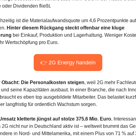
 oder Dividenden fließt.
chzeitig ist die Materialaufwandsquote um 4,6 Prozentpunkte auf
n. 
Hinter diesem Rückgang steckt offenbar eine kluge 
erung
 bei Einkauf, Produktion und Lagerhaltung. Weniger Koste
ehr Wertschöpfung pro Euro.
👉 2G Energy handeln
 Obacht: Die Personalkosten steigen
, weil 2G mehr Fachleute
t und seine Kapazitäten ausbaut. In einer Branche, die nach Inno
 braucht es eben top ausgebildete Mitarbeiter. Das belastet kurzfri
er langfristig für ordentlich Wachstum sorgen.
Umsatz kletterte jüngst auf stolze 375,6 Mio. Euro.
 Interessan
s 2G nicht nur in Deutschland aktiv ist – weltweit brummt das Ges
ndere in Nord- und Mittelamerika, mit einem Plus von 71 % auf 3