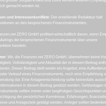
 mit größter Sorgfalt erstellt und zuvor keinem anderen Empfänge
ich gemacht worden ist.
sen und Interessenkonflikte: 
Der erstellende Redakteur hält 
sitionen an den besprochenen Finanzinstrumenten.
anzen.net ZERO GmbH profitiert wirtschaftlich davon, wenn Emp
Mailings die besprochenen Finanzinstrumente über unsere 
unktion handeln.
mer
: Wir, die Finanzen.net ZERO GmbH, übernehmen keine Haft
tigkeit, Vollständigkeit und Aktualität der in diesem Beitrag enth
tionen. Dieser Beitrag stellt weder ein Angebot, eine Aufforderu
oder Verkauf eines Finanzinstruments, noch eine Empfehlung o
eratung dar. Eine Anlageentscheidung sollte keinesfalls ausschl
 Informationen in diesem Beitrag gestützt werden. Geldanlagen in
nstrumente sollten immer unter langfristigen Gesichtspunkten un
ichtigung der persönlichen Kenntnisse, Erfahrungen, finanzielle
nisse und Anlageziele getätigt werden. Anleger sollten bedenken