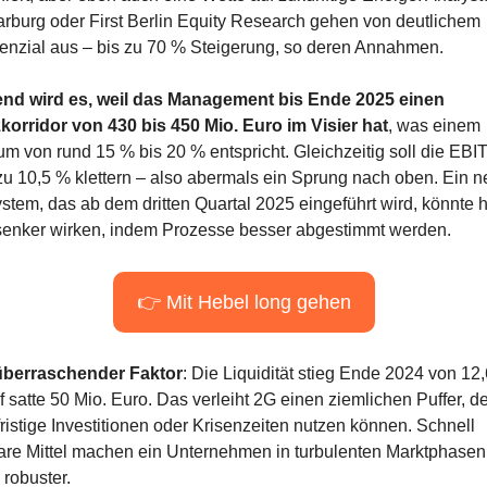
rburg oder First Berlin Equity Research gehen von deutlichem 
enzial aus – bis zu 70 % Steigerung, so deren Annahmen.
nd wird es, weil das Management bis Ende 2025 einen 
orridor von 430 bis 450 Mio. Euro im Visier hat
, was einem 
m von rund 15 % bis 20 % entspricht. Gleichzeitig soll die EBIT
 zu 10,5 % klettern – also abermals ein Sprung nach oben. Ein n
tem, das ab dem dritten Quartal 2025 eingeführt wird, könnte hi
enker wirken, indem Prozesse besser abgestimmt werden.
👉 Mit Hebel long gehen
überraschender Faktor
: Die Liquidität stieg Ende 2024 von 12,
 satte 50 Mio. Euro. Das verleiht 2G einen ziemlichen Puffer, de
fristige Investitionen oder Krisenzeiten nutzen können. Schnell 
are Mittel machen ein Unternehmen in turbulenten Marktphasen 
 robuster.