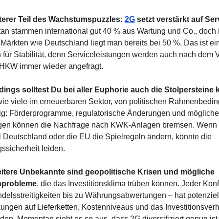
terer Teil des Wachstumspuzzles: 
2G
 setzt verstärkt auf Ser
n stammen international gut 40 % aus Wartung und Co., doch i
 Märkten wie Deutschland liegt man bereits bei 50 %. Das ist ein
 für Stabilität, denn Serviceleistungen werden auch nach dem V
HKW immer wieder angefragt.
rdings solltest Du bei aller Euphorie auch die Stolpersteine
 wie viele im erneuerbaren Sektor, von politischen Rahmenbedi
g: Förderprogramme, regulatorische Änderungen und mögliche 
gen können die Nachfrage nach KWK-Anlagen bremsen. Wenn 
l Deutschland oder die EU die Spielregeln ändern, könnte die 
ssicherheit leiden.
itere Unbekannte sind geopolitische Krisen und mögliche 
nprobleme
, die das Investitionsklima trüben können. Jeder Konfli
delsstreitigkeiten bis zu Währungsabwertungen – hat potenziell
ungen auf Lieferketten, Kostenniveaus und das Investitionsverha
den. Momentan sieht es so aus, dass 2G diversifiziert genug ist,