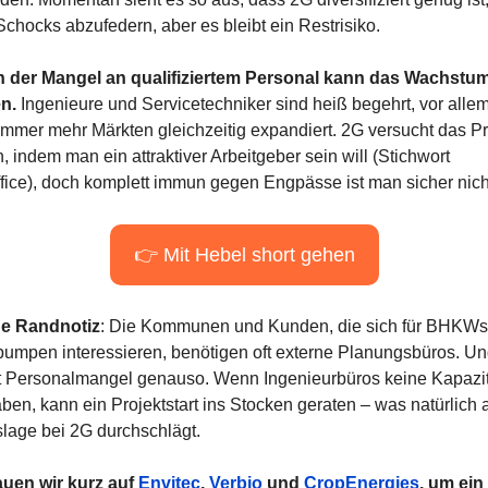
Schocks abzufedern, aber es bleibt ein Restrisiko.
 der Mangel an qualifiziertem Personal kann das Wachstum
n.
 Ingenieure und Servicetechniker sind heiß begehrt, vor alle
immer mehr Märkten gleichzeitig expandiert. 2G versucht das P
, indem man ein attraktiver Arbeitgeber sein will (Stichwort 
ice), doch komplett immun gegen Engpässe ist man sicher nich
👉 Mit Hebel short gehen
ge Randnotiz
: Die Kommunen und Kunden, die sich für BHKWs 
mpen interessieren, benötigen oft externe Planungsbüros. Und
t Personalmangel genauso. Wenn Ingenieurbüros keine Kapazit
en, kann ein Projektstart ins Stocken geraten – was natürlich au
slage bei 2G durchschlägt.
uen wir kurz auf 
Envitec
, 
Verbio
 und 
CropEnergies
, um ein