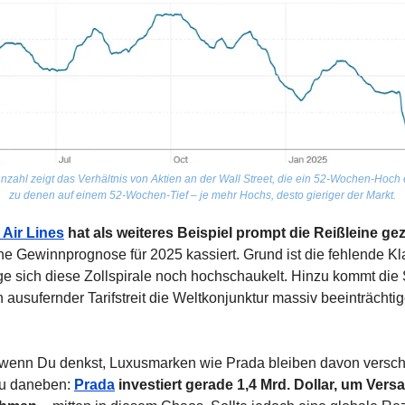
zahl zeigt das Verhältnis von Aktien an der Wall Street, die ein 52-Wochen-Hoch e
zu denen auf einem 52-Wochen-Tief – je mehr Hochs, desto gieriger der Markt.
 Air Lines
 hat als weiteres Beispiel prompt die Reißleine g
ne Gewinnprognose für 2025 kassiert. Grund ist die fehlende Klar
ge sich diese Zollspirale noch hochschaukelt. Hinzu kommt die 
 ausufernder Tarifstreit die Weltkonjunktur massiv beeinträchtig
wenn Du denkst, Luxusmarken wie Prada bleiben davon verscho
Du daneben: 
Prada
 investiert gerade 1,4 Mrd. Dollar, um Versa