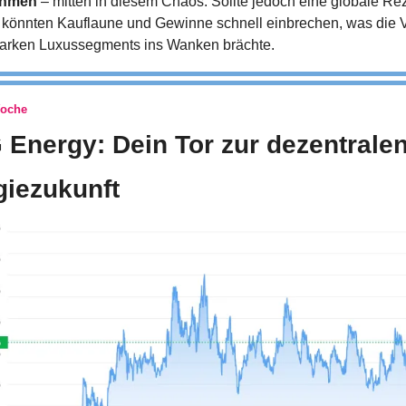
ehmen
 – mitten in diesem Chaos. Sollte jedoch eine globale Re
 könnten Kauflaune und Gewinne schnell einbrechen, was die V
tarken Luxussegments ins Wanken brächte.
Woche
 Energy: Dein Tor zur dezentralen
giezukunft