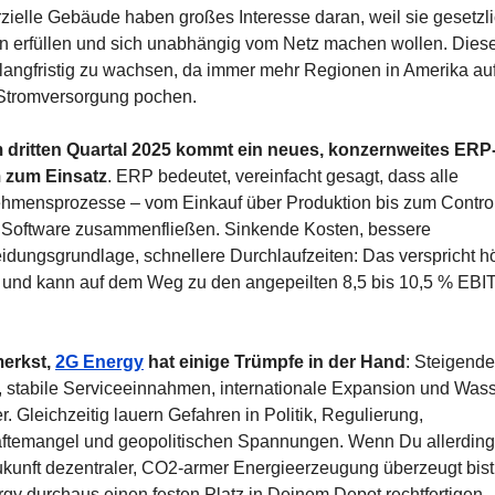
ielle Gebäude haben großes Interesse daran, weil sie gesetzli
n erfüllen und sich unabhängig vom Netz machen wollen. Dieser
 langfristig zu wachsen, da immer mehr Regionen in Amerika auf
 Stromversorgung pochen.
 dritten Quartal 2025 kommt ein neues, konzernweites ERP
 zum Einsatz
. ERP bedeutet, vereinfacht gesagt, dass alle 
hmensprozesse – vom Einkauf über Produktion bis zum Controll
r Software zusammenfließen. Sinkende Kosten, bessere 
idungsgrundlage, schnellere Durchlaufzeiten: Das verspricht hö
und kann auf dem Weg zu den angepeilten 8,5 bis 10,5 % EBIT
erkst, 
2G Energy
 hat einige Trümpfe in der Hand
: Steigende 
 stabile Serviceeinnahmen, internationale Expansion und Wasse
r. Gleichzeitig lauern Gefahren in Politik, Regulierung, 
ftemangel und geopolitischen Spannungen. Wenn Du allerdings
ukunft dezentraler, CO2-armer Energieerzeugung überzeugt bist,
gy durchaus einen festen Platz in Deinem Depot rechtfertigen.