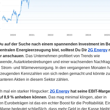
u auf der Suche nach einem spannenden Investment im Ber
entralen Energieerzeugung bist, solltest Du Dir 
2G Energy
 
r anschauen
. Das Unternehmen profitiert von Trends wie 
wende, Autarkiebestrebungen und einer wachsenden Nachfrag
er Strom- und Wärmeversorgung. In den vergangenen Monaten ha
rzeugenden Kennzahlen von sich reden gemacht und könnte zu
santeren Aktien in diesem Sektor zählen.
ch mal ein starker Hingucker: 
2G Energy
 hat seine EBIT-Marge
auf 8,9 % anheben können
. Das mag minimal klingen, aber in 
n Eurobeträgen ist das ein echter Boost für die Profitabilität. Ein
Marge bedeutet schließlich, dass mehr Geld in der Kasse bleibt 