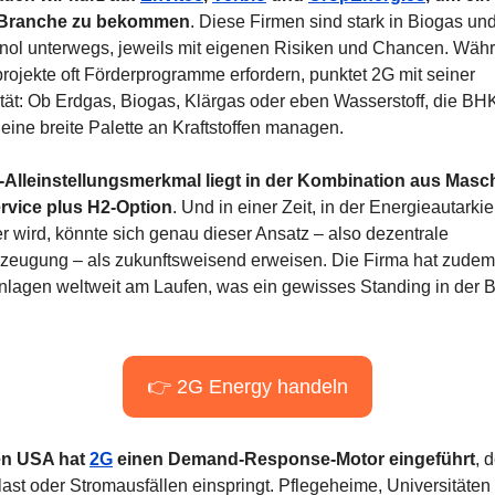
e Branche zu bekommen
. Diese Firmen sind stark in Biogas und
nol unterwegs, jeweils mit eigenen Risiken und Chancen. Währ
rojekte oft Förderprogramme erfordern, punktet 2G mit seiner 
lität: Ob Erdgas, Biogas, Klärgas oder eben Wasserstoff, die BH
eine breite Palette an Kraftstoffen managen.
-Alleinstellungsmerkmal liegt in der Kombination aus Masch
rvice plus H2-Option
. Und in einer Zeit, in der Energieautarkie
r wird, könnte sich genau dieser Ansatz – also dezentrale 
zeugung – als zukunftsweisend erweisen. Die Firma hat zudem 
nlagen weltweit am Laufen, was ein gewisses Standing in der B
👉 2G Energy handeln
en USA hat 
2G
 einen Demand-Response-Motor eingeführt
, d
last oder Stromausfällen einspringt. Pflegeheime, Universitäten 