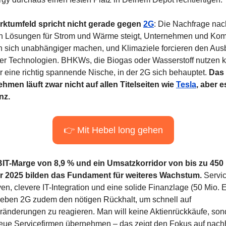
ktumfeld spricht nicht gerade gegen 
2G
: Die Nachfrage nach
n Lösungen für Strom und Wärme steigt, Unternehmen und Ko
 sich unabhängiger machen, und Klimaziele forcieren den Aus
nter Technologien. BHKWs, die Biogas oder Wasserstoff nutzen k
er eine richtig spannende Nische, in der 2G sich behauptet. 
Das 
hmen läuft zwar nicht auf allen Titelseiten wie 
Tesla
, aber e
nz.
👉 Mit Hebel long gehen
IT-Marge von 8,9 % und ein Umsatzkorridor von bis zu 450 M
r 2025 bilden das Fundament für weiteres Wachstum.
 Servi
en, clevere IT-Integration und eine solide Finanzlage (50 Mio. E
eben 2G zudem den nötigen Rückhalt, um schnell auf 
ränderungen zu reagieren. Man will keine Aktienrückkäufe, sond
neue Servicefirmen übernehmen – das zeigt den Fokus auf nachh