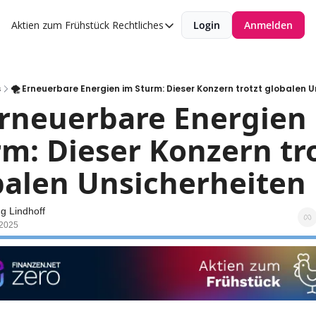
Aktien zum Frühstück
Rechtliches
Login
Anmelden
Rechtliches
Datenschutzerklärung
Impressum
s
🌪 Erneuerbare Energien im Sturm: Dieser Konzern trotzt globalen 
Erneuerbare Energien 
m: Dieser Konzern tro
balen Unsicherheiten
g Lindhoff
 2025