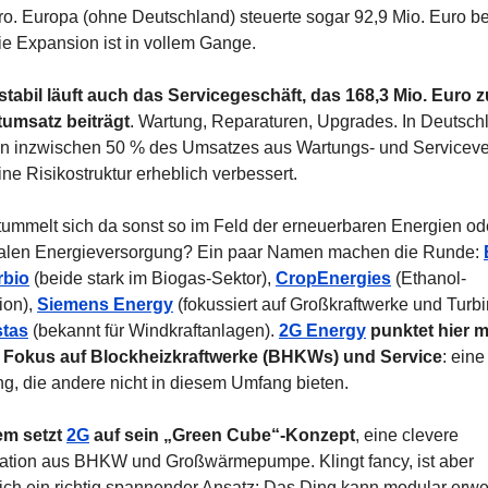
ro. Europa (ohne Deutschland) steuerte sogar 92,9 Mio. Euro bei
Die Expansion ist in vollem Gange.
tabil läuft auch das Servicegeschäft, das 168,3 Mio. Euro z
umsatz beiträgt
. Wartung, Reparaturen, Upgrades. In Deutschl
 inzwischen 50 % des Umsatzes aus Wartungs- und Servicever
ne Risikostruktur erheblich verbessert.
tummelt sich da sonst so im Feld der erneuerbaren Energien ode
alen Energieversorgung? Ein paar Namen machen die Runde: 
rbio
 (beide stark im Biogas-Sektor), 
CropEnergies
(Ethanol-
ion),
Siemens Energy
 (fokussiert auf Großkraftwerke und Turbi
stas
 (bekannt für Windkraftanlagen). 
2G Energy
 punktet hier mi
 Fokus auf Blockheizkraftwerke (BHKWs) und Service
: eine 
g, die andere nicht in diesem Umfang bieten.
m setzt 
2G
 auf sein „Green Cube“-Konzept
, eine clevere 
tion aus BHKW und Großwärmepumpe. Klingt fancy, ist aber 
lich ein richtig spannender Ansatz: Das Ding kann modular erweit