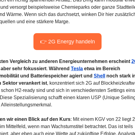
und versorgt beispielsweise Chemieparks oder ganze Stadtteile
nd Wärme. Wenn sich das durchsetzt, winken Dir hier zusätzlich
uellen und eine stärkere Marge.
👉 2G Energy handeln
kten Vergleich zu anderen Energieunternehmen erscheint 
2
, aber sehr fokussiert
. 
Während 
Tesla
 etwa im Bereich 
mobilität
und Batteriespeicher agiert und 
Shell
 noch stark i
n Sektor verankert ist
, konzentriert sich 2G auf Blockheizkraftw
zt schon H2-ready sind und sich in verschiedensten Settings eins
 Diese Spezialisierung schafft einen klaren USP (Unique Selling 
n Alleinstellungsmerkmal.
en wir einen Blick auf den Kurs
: Mit einem KGV von 22 liegt 2
m Mittelfeld, wenn man Wachstumstitel betrachtet. Das ist teils 
niert, aber eben auch eine Wette auf zukünftige Erfolge. Analyst