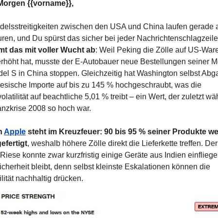
Morgen {{vorname}},
delsstreitigkeiten zwischen den USA und China laufen gerade a
ren, und Du spürst das sicher bei jeder Nachrichtenschlagzeile
t das mit voller Wucht ab
: Weil Peking die Zölle auf US-Ware
rhöht hat, musste der E-Autobauer neue Bestellungen seiner M
el S in China stoppen. Gleichzeitig hat Washington selbst Abg
nesische Importe auf bis zu 145 % hochgeschraubt, was die 
latilität auf beachtliche 5,01 % treibt – ein Wert, der zuletzt wä
anzkrise 2008 so hoch war.
 
Apple
 steht im Kreuzfeuer: 90 bis 95 % seiner Produkte we
efertigt
, weshalb höhere Zölle direkt die Lieferkette treffen. Der 
Riese konnte zwar kurzfristig einige Geräte aus Indien einfliege
cherheit bleibt, denn selbst kleinste Eskalationen können die 
ilität nachhaltig drücken.