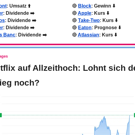
ont
: Umsatz ⬆️
🔴
Block
: Gewinn ⬇️
er
: Dividende ➡️
🔴
Apple
: Kurs ⬇️
os
: Dividende ➡️
🔴
Take-Two
: Kurs ⬇️
er
: Dividende ➡️
🔴
Eaton
: Prognose ⬇️
s Banc
: Dividende ➡️
🔴
Atlassian
: Kurs ⬇️
Tages
tflix auf Allzeithoch: Lohnt sich de
tieg noch?