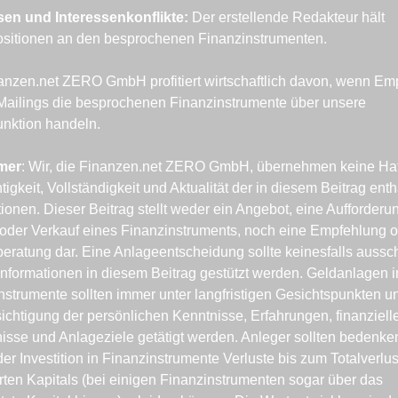
sen und Interessenkonflikte: 
Der erstellende Redakteur hält 
sitionen an den besprochenen Finanzinstrumenten.
anzen.net ZERO GmbH profitiert wirtschaftlich davon, wenn Emp
Mailings die besprochenen Finanzinstrumente über unsere 
unktion handeln.
mer
: Wir, die Finanzen.net ZERO GmbH, übernehmen keine Haft
tigkeit, Vollständigkeit und Aktualität der in diesem Beitrag enth
tionen. Dieser Beitrag stellt weder ein Angebot, eine Aufforderu
oder Verkauf eines Finanzinstruments, noch eine Empfehlung o
eratung dar. Eine Anlageentscheidung sollte keinesfalls ausschl
 Informationen in diesem Beitrag gestützt werden. Geldanlagen in
nstrumente sollten immer unter langfristigen Gesichtspunkten un
ichtigung der persönlichen Kenntnisse, Erfahrungen, finanzielle
nisse und Anlageziele getätigt werden. Anleger sollten bedenken
der Investition in Finanzinstrumente Verluste bis zum Totalverlus
erten Kapitals (bei einigen Finanzinstrumenten sogar über das 