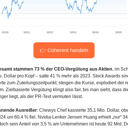
👉 Coherent handeln
esamt stammen 73 % der CEO-Vergütung aus Aktien
, im Schn
o. Dollar pro Kopf – satte 41 % mehr als 2023. Stock Awards sind
te zum Zuteilungszeitpunkt; steigen die Kurse, explodiert der re
. Zielbasierte Vergütung klingt also fair, bis man sieht, dass die
riger liegt, als der PR-Text vermuten lässt.
nende Ausreißer
: Chewys Chef kassierte 35,1 Mio. Dollar, obw
024 um 60,4 % fiel. Nvidia-Lenker Jensen Huang erhielt „nur“ 34,
 doch sein Anteil von 3,5 % am Unternehmen ist heute 92 Mrd. Dol