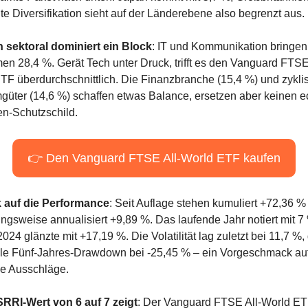
te Diversifikation sieht auf der Länderebene also begrenzt aus.
 sektoral dominiert ein Block
: IT und Kommunikation bringen 
n 28,4 %. Gerät Tech unter Druck, trifft es den Vanguard FTSE 
TF überdurchschnittlich. Die Finanzbranche (15,4 %) und zyklis
üter (14,6 %) schaffen etwas Balance, ersetzen aber keinen ec
n-Schutzschild.
👉 Den Vanguard FTSE All-World ETF kaufen
k auf die Performance
: Seit Auflage stehen kumuliert +72,36 % 
ngsweise annualisiert +9,89 %. Das laufende Jahr notiert mit 7 
024 glänzte mit +17,19 %. Die Volatilität lag zuletzt bei 11,7 %, 
e Fünf-Jahres-Drawdown bei -25,45 % – ein Vorgeschmack auf
e Ausschläge.
SRRI-Wert von 6 auf 7 zeigt
: Der Vanguard FTSE All-World ETF 