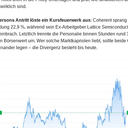
wirklich sind.
rsons Antritt löste ein Kursfeuerwerk aus
: Coherent sprang
dung 22,9 %, während sein Ex-Arbeitgeber Lattice Semiconduct
einbrach. Letztlich trennte die Personalie binnen Stunden rund 3
n Börsenwert um. Wer solche Markt­kapriolen liebt, sollte beide 
nander legen – die Divergenz besteht bis heute.