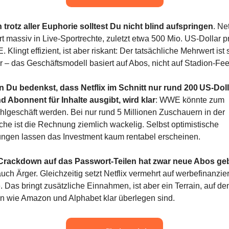
 trotz aller Euphorie solltest Du nicht blind aufspringen
. Net
rt massiv in Live-Sportrechte, zuletzt etwa 500 Mio. US-Dollar pr
 Klingt effizient, ist aber riskant: Der tatsächliche Mehrwert ist 
 – das Geschäftsmodell basiert auf Abos, nicht auf Stadion-Fee
 Du bedenkst, dass Netflix im Schnitt nur rund 200 US-Dolla
d Abonnent für Inhalte ausgibt, wird klar
: WWE könnte zum 
hlgeschäft werden. Bei nur rund 5 Millionen Zuschauern in der 
che ist die Rechnung ziemlich wackelig. Selbst optimistische 
ngen lassen das Investment kaum rentabel erscheinen.
Crackdown auf das Passwort-Teilen hat zwar neue Abos ge
uch Ärger. Gleichzeitig setzt Netflix vermehrt auf werbefinanzier
. Das bringt zusätzliche Einnahmen, ist aber ein Terrain, auf d
n wie Amazon und Alphabet klar überlegen sind.