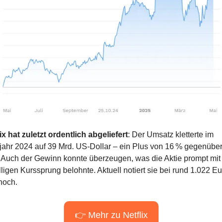
ix hat zuletzt ordentlich abgeliefert
: Der Umsatz kletterte im 
ahr 2024 auf 39 Mrd. US-Dollar – ein Plus von 16 % gegenüber
. Auch der Gewinn konnte überzeugen, was die Aktie prompt mit
ligen Kurssprung belohnte. Aktuell notiert sie bei rund 1.022 Eur
hoch.
👉 Mehr zu Netflix