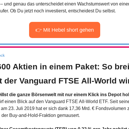
– und genau das unterscheidet einen Wachstumswert von eine
fer. Ob Du jetzt noch investierst, entscheidest Du selbst.
👉 Mit Hebel short gehen
eck
600 Aktien in einem Paket: So breit
t der Vanguard FTSE All-World wi
illst die ganze Börsenwelt mit nur einem Klick ins Depot ho
rf einen Blick auf den Vanguard FTSE All-World ETF. Seit seine
 am 23. Juli 2019 hat er sich dank 17,36 Mrd. € Fondsvolumen 
g der Buy-and-Hold-Fraktion gemausert.