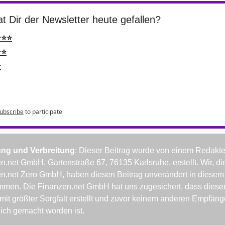
t Dir der Newsletter heute gefallen?
⭐⭐⭐
⭐⭐
⭐
ubscribe
to participate
ung und Verbreitung
: Dieser Beitrag wurde von einem Redakteu
n.net GmbH, Gartenstraße 67, 76135 Karlsruhe, erstellt. Wir, die
n.net Zero GmbH, haben diesen Beitrag unverändert in diesem 
men. Die Finanzen.net GmbH hat uns zugesichert, dass dieser
 mit größter Sorgfalt erstellt und zuvor keinem anderen Empfänge
ich gemacht worden ist.