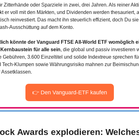
ür Zitterhände oder Sparziele in zwei, drei Jahren. Als reiner Akt
t er voll mit den Märkten, und Dividenden werden thesauriert, a
sch reinvestiert. Das macht ihn steuerlich effizient, doch Du sieh
ash-Ausschüttung auf dem Konto.
tlich könnte der Vanguard FTSE All-World ETF womöglich ei
 Kernbaustein für alle sein
, die global und passiv investieren w
 Gebühren, 3.600 Einzeltitel und solide Index­treue sprechen für 
 Tech-Klumpen sowie Währungs­risiko mahnen zur Beimischun
 Asset­klassen.
👉 Den Vanguard-ETF kaufen
️ Stock Awards explodieren: Welches