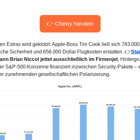
👉 Chewy handeln
den Extras wird geklotzt: Apple-Boss Tim Cook ließ sich 783.000 
iche Sicherheit und 656.000 Dollar Flugkosten erstatten. 👉
Sta
nn Brian Niccol jettet ausschließlich im Firmenjet
. Hintergr
 der S&P-500-Konzerne finanziert inzwischen Security-Pakete – e
er zunehmenden gesellschaftlichen Polarisierung.