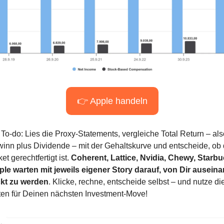
👉 Apple handeln
 To-do: Lies die Proxy-Statements, vergleiche Total Return – als
inn plus Dividende – mit der Gehaltskurve und entscheide, ob 
t gerechtfertigt ist. 
Coherent, Lattice, Nvidia, Chewy, Starbu
le warten mit jeweils eigener Story darauf, von Dir auseina
ckt zu werden
. Klicke, rechne, entscheide selbst – und nutze die
ten für Deinen nächsten Investment-Move!