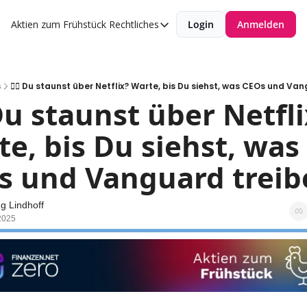
Aktien zum Frühstück
Rechtliches
Login
Anmelden
Rechtliches
Datenschutzerklärung
Impressum
s
🕵️‍♂️ Du staunst über Netflix? Warte, bis Du siehst, was CEOs und Va
♂️ Du staunst über Netfli
e, bis Du siehst, was 
s und Vanguard treib
g Lindhoff
2025