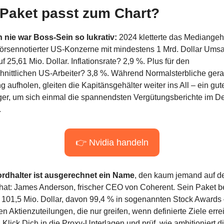
Paket passt zum Chart?
 nie war Boss-Sein so lukrativ: 
2024 kletterte das Median­geha
örsennotierter US-Konzerne mit mindestens 1 Mrd. Dollar Umsa
f 25,61 Mio. Dollar. Inflationsrate? 2,9 %. Plus für den 
hnittlichen US-Arbeiter? 3,8 %. Während Normalsterbliche gera
 aufholen, gleiten die Kapitänsgehälter weiter ins All – ein gute
er, um sich einmal die spannendsten Vergütungsberichte im Det
.
👉 Nvidia handeln
rdhalter ist ausgerechnet ein Name
, den kaum jemand auf d
hat: James Anderson, frischer CEO von Coherent. Sein Paket bel
f 101,5 Mio. Dollar, davon 99,4 % in sogenannten Stock Awards –
n Aktienzuteilungen, die nur greifen, wenn definierte Ziele errei
Klick Dich in die Proxy-Unterlagen und prüf, wie ambitioniert di