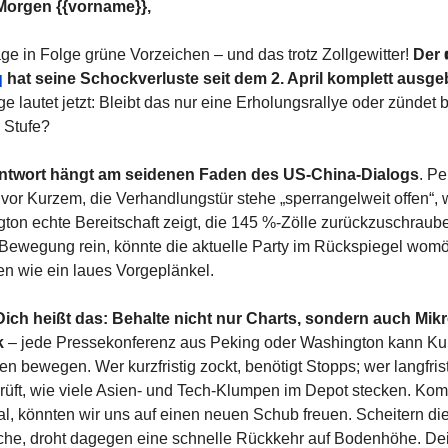
Morgen {{vorname}},
ge in Folge grüne Vorzeichen – und das trotz Zollgewitter! 
Der 
q
 hat seine Schockverluste seit dem 2. April komplett ausge
e lautet jetzt: Bleibt das nur eine Erholungsrallye oder zündet b
 Stufe?
ntwort hängt am seidenen Faden des US-China-Dialogs
. Pe
 vor Kurzem, die Verhandlungs­tür stehe „sperrangelweit offen“, 
ton echte Bereitschaft zeigt, die 145 %-Zölle zurückzuschraube
ewegung rein, könnte die aktuelle Party im Rückspiegel womög
n wie ein laues Vorgeplänkel.
Dich heißt das: Behalte nicht nur Charts, sondern auch Mikr
k
 – jede Presse­konferenz aus Peking oder Washington kann Kur
n bewegen. Wer kurzfristig zockt, benötigt Stopps; wer langfrist
prüft, wie viele Asien- und Tech-Klumpen im Depot stecken. Komm
al, könnten wir uns auf einen neuen Schub freuen. Scheitern die
he, droht dagegen eine schnelle Rückkehr auf Bodenhöhe. Dei