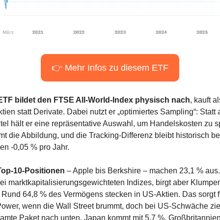
👉 Mehr Infos zu diesem ETF
ETF bildet den FTSE All-World-Index physisch nach
, kauft al
tien statt Derivate. Dabei nutzt er „optimiertes Sampling“: Statt al
itel hält er eine repräsentative Auswahl, um Handelskosten zu sp
t die Abbildung, und die Tracking-Differenz bleibt historisch bei
en -0,05 % pro Jahr.
Top-10-Positionen
 – Apple bis Berkshire – machen 23,1 % aus. 
bei marktkapitalisierungs­gewichteten Indizes, birgt aber Klumpe
.  Rund 64,8 % des Vermögens stecken in US-Aktien. Das sorgt fü
Power, wenn die Wall Street brummt, doch bei US-Schwäche zieh
amte Paket nach unten. Japan kommt mit 5,7 %, Großbritannien 