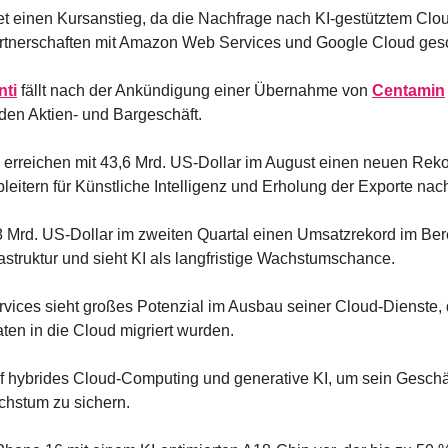
et einen Kursanstieg, da die Nachfrage nach KI-gestütztem Clo
rtnerschaften mit Amazon Web Services und Google Cloud ges
nti
 fällt nach der Ankündigung einer Übernahme von 
Centamin
en Aktien- und Bargeschäft.
 erreichen mit 43,6 Mrd. US-Dollar im August einen neuen Reko
eitern für Künstliche Intelligenz und Erholung der Exporte nac
2,8 Mrd. US-Dollar im zweiten Quartal einen Umsatzrekord im Bere
struktur und sieht KI als langfristige Wachstumschance.
vices sieht großes Potenzial im Ausbau seiner Cloud-Dienste, d
en in die Cloud migriert wurden.
auf hybrides Cloud-Computing und generative KI, um sein Geschäf
chstum zu sichern.