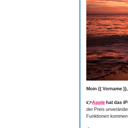
Moin {{ Vorname }},
👉
Apple
 hat das i
der Preis unveränder
Funktionen kommen sc