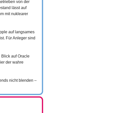
trieben von der 
tand lässt auf 
m mit nuklearer 
pple auf langsames 
t. Für Anleger sind 
 Blick auf Oracle 
er der wahre 
ends nicht blenden – 