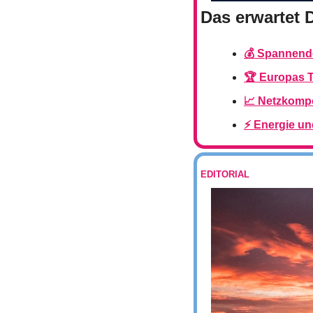
Das erwartet 
💰 Spannende
🏆 Europas To
📈 Netzkompo
⚡ Energie un
EDITORIAL