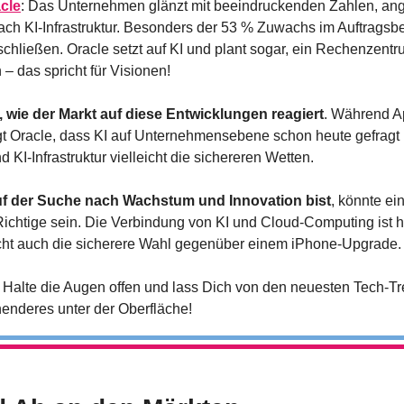
cle
: Das Unternehmen glänzt mit beeindruckenden Zahlen, ange
ch KI-Infrastruktur. Besonders der 53 % Zuwachs im Auftragsbes
hließen. Oracle setzt auf KI und plant sogar, ein Rechenzentru
 – das spricht für Visionen!
 wie der Markt auf diese Entwicklungen reagiert
. Während A
t Oracle, dass KI auf Unternehmensebene schon heute gefragt is
KI-Infrastruktur vielleicht die sichereren Wetten.
f der Suche nach Wachstum und Innovation bist
, könnte ein
ichtige sein. Die Verbindung von KI und Cloud-Computing ist hi
eicht auch die sicherere Wahl gegenüber einem iPhone-Upgrade.
: Halte die Augen offen und lass Dich von den neuesten Tech-Tr
nnenderes unter der Oberfläche!