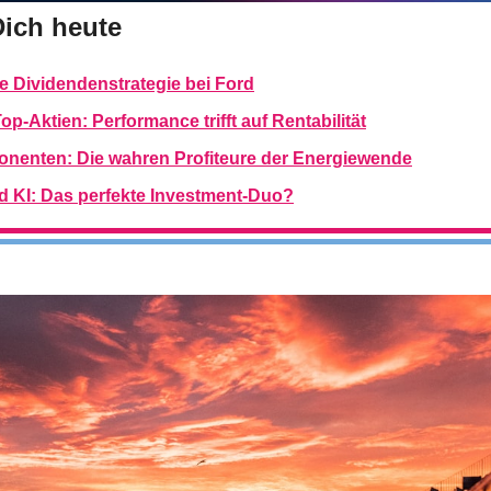
Dich heute
 Dividendenstrategie bei Ford
p-Aktien: Performance trifft auf Rentabilität
nenten: Die wahren Profiteure der Energiewende
d KI: Das perfekte Investment-Duo?