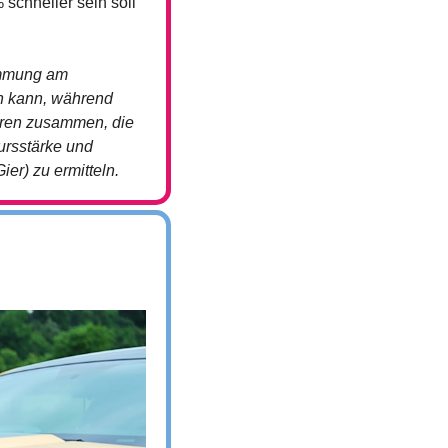
schneller sein soll 
immung am 
n kann, während 
oren zusammen, die 
rsstärke und 
ier) zu ermitteln.