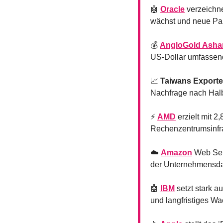
🤖
Oracle
 verzeichn
wächst und neue Pa
💰 
AngloGold Asha
US-Dollar umfassend
📈
Taiwans Exporte
Nachfrage nach Halbl
⚡ 
AMD
 erzielt mit 
Rechenzentrumsinfra
☁️ 
Amazon
 Web Ser
der Unternehmensdat
🤖
IBM
 setzt stark 
und langfristiges Wa