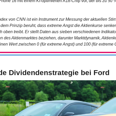
 iPhone 16 mit einem KI-optimierten A18-Chip vor, der bis zu 50 % 
ndex von CNN ist ein Instrument zur Messung der aktuellen St
 dem Prinzip beruht, dass extreme Angst die Aktienkurse senke
h oben treibt. Er stellt Daten aus sieben verschiedenen Indikat
en des Aktienmarktes beziehen, darunter Marktdynamik, Aktienku
einen Wert zwischen 0 (für extreme Angst) und 100 (für extreme G
e Dividendenstrategie bei Ford