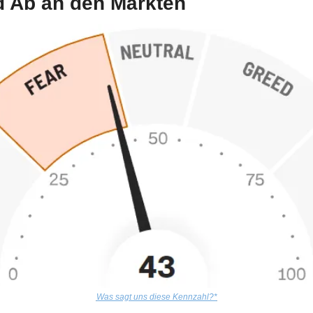
d Ab an den Märkten
Was sagt uns diese Kennzahl?*