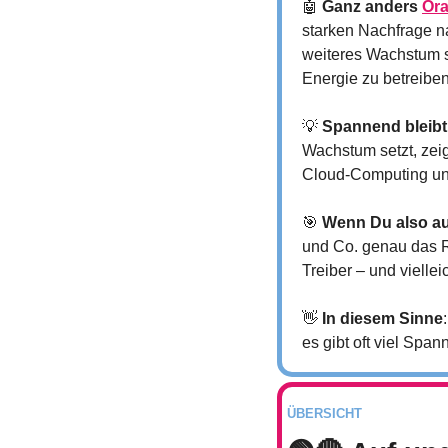
🤖
Ganz anders 
Ora
starken Nachfrage na
weiteres Wachstum sc
Energie zu betreiben
💡
Spannend bleibt,
Wachstum setzt, zeig
Cloud-Computing und 
🎯
Wenn Du also au
und Co. genau das R
Treiber – und viell
👋
In diesem Sinne
es gibt oft viel Spa
ÜBERSICHT