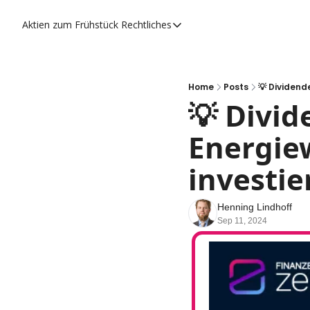
Aktien zum Frühstück
Rechtliches
Rechtliches
Datenschutzerklärung
Impressum
Home
Posts
💡 Dividend
💡 Divi
Energiew
investie
Henning Lindhoff
Sep 11, 2024