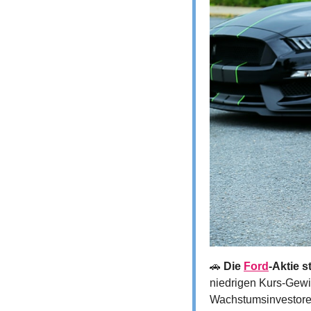
🚗
Die 
Ford
-Aktie s
niedrigen Kurs-Gewin
Wachstumsinvestoren.