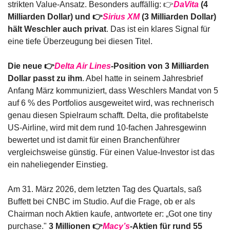
strikten Value-Ansatz. Besonders auffällig: 👉
DaVita
 (4 
Milliarden Dollar) und 👉
Sirius XM
 (3 Milliarden Dollar) 
hält Weschler auch privat
. Das ist ein klares Signal für 
eine tiefe Überzeugung bei diesen Titel.
Die neue 👉
Delta Air Lines
-Position von 3 Milliarden 
Dollar passt zu ihm
. Abel hatte in seinem Jahresbrief 
Anfang März kommuniziert, dass Weschlers Mandat von 5 
auf 6 % des Portfolios ausgeweitet wird, was rechnerisch 
genau diesen Spielraum schafft. Delta, die profitabelste 
US-Airline, wird mit dem rund 10-fachen Jahresgewinn 
bewertet und ist damit für einen Branchenführer 
vergleichsweise günstig. Für einen Value-Investor ist das 
ein naheliegender Einstieg.
Am 31. März 2026, dem letzten Tag des Quartals, saß 
Buffett bei CNBC im Studio. Auf die Frage, ob er als 
Chairman noch Aktien kaufe, antwortete er: „Got one tiny 
purchase." 
3 Millionen 👉
Macy’s
-Aktien für rund 55 