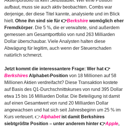
Aktienportfolio ist kein Selbstläufer. Wer eine Position 
aufbaut, muss sie auch aktiv beobachten. Combs war 
derjenige, der diese Titel kannte, analysierte und im Blick 
hielt. 
Ohne ihn sind sie für 👉
Berkshire
 womöglich eher 
Fremdkörper
. Die 5 %, die er verwaltete, sind außerdem 
gemessen am Gesamtportfolio von rund 263 Milliarden 
Dollar überschaubar. Viele Analysten halten diese 
Abwägung für legitim, auch wenn der Steuerschaden 
natürlich schmerzt.
Jetzt kommt die interessantere Frage: Wer hat 👉
Berkshires
 Alphabet-Position
 von 18 Millionen auf 58 
Millionen Aktien verdreifacht? Diese Transaktion kostete 
auf Basis des Q1-Durchschnittskurses von rund 395 Dollar 
etwa 15 bis 16 Milliarden Dollar. Die Beteiligung ist damit 
auf einen Gesamtwert von rund 20 Milliarden Dollar 
angewachsen und hat sich seit Jahresbeginn um 25 % im 
Kurs verteuert. 👉
Alphabet
 ist damit Berkshires 
siebtgrößte Position – unter anderem hinter 👉
Apple
, 