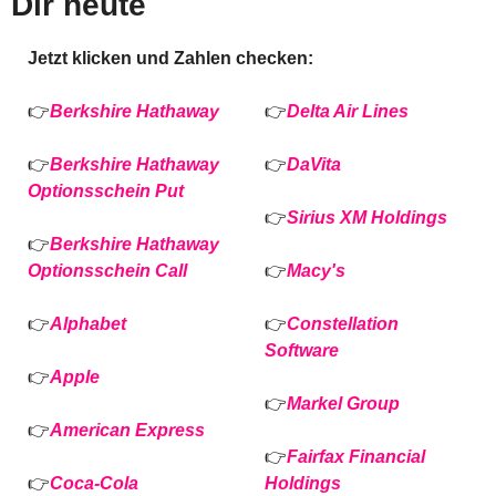
Dir heute
Jetzt klicken und Zahlen checken:
👉
Berkshire Hathaway
👉
Delta Air Lines
👉
Berkshire Hathaway 
👉
DaVita 
Optionsschein Put
👉
Sirius XM Holdings
👉
Berkshire Hathaway 
Optionsschein Call
👉
Macy's 
👉
Alphabet
👉
Constellation 
Software
👉
Apple 
👉
Markel Group
👉
American Express
👉
Fairfax Financial 
👉
Coca-Cola
Holdings