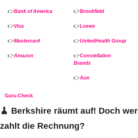
👉
Bank of America
👉
Brookfield
👉
Visa 
👉
Loews
👉
Mastercard 
👉
UnitedHealth Group
👉
Amazon
👉
Constellation 
Brands
👉
Aon
Guru-Check
🧹
 Berkshire räumt auf! Doch wer 
zahlt die Rechnung?