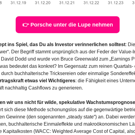
👉 Porsche unter die Lupe nehmen
t ins Spiel, das Du als Investor verinnerlichen solltest
: Die
er“. Der Begriff stammt ursprünglich aus der Feder der Value-
David Dodd und wurde von Bruce Greenwald zum „Earnings Po
 was bedeutet das konkret? Im Gegensatz zum reinen Quartals- 
durch buchhalterische Tricksereien oder einmalige Sondereffekt
rtragskraft etwas viel Wichtigeres
: die Fähigkeit eines Unter
ft nachhaltig Cashflows zu generieren.
en wir uns nicht für wilde, spekulative Wachstumsprognos
rt sich diese Methode schonungslos auf die gegenwärtige betrieb
len Gewinne (den sogenannten „steady state“) an. Dabei werden
n, buchhalterische Einmaleffekte und makroökonomischen Lärm
 Kapitalkosten (WACC: Weighted Average Cost of Capital, also 