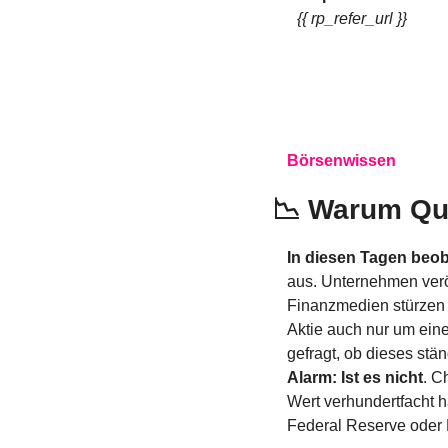
{{ rp_refer_url }}
Börsenwissen
📉
 Warum Qua
In diesen Tagen beob
aus. Unternehmen veröf
Finanzmedien stürzen 
Aktie auch nur um einen
gefragt, ob dieses stä
Alarm: Ist es nicht
. C
Wert verhundertfacht ha
Federal Reserve oder 