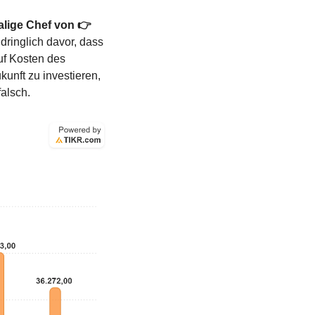
lige Chef von 👉
dringlich davor, dass 
f Kosten des 
nft zu investieren, 
falsch.