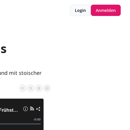
Login
Anmelden
s 
und mit stoischer 