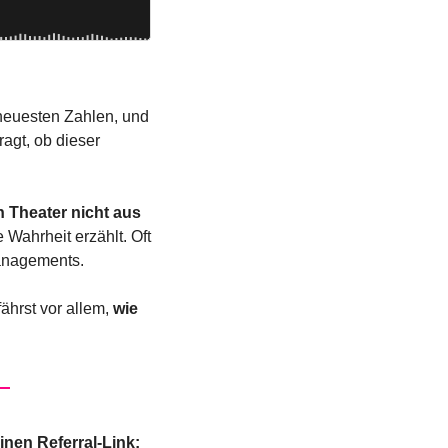
neuesten Zahlen, und 
agt, ob dieser 
n Theater nicht aus 
Wahrheit erzählt. Oft 
Managements.
ährst vor allem, 
wie 
Empfiehl uns weiter auf X, Instagram, TikTok und Co. Nutze dafür am besten Deinen Referral-Link: 