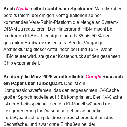
Auch 
Nvidia
 selbst sucht nach Spielraum
. Man diskutiert 
bereits intern, bei einigen Konfigurationen seiner 
kommenden Vera-Rubin-Plattform die Menge an System-
DRAM zu reduzieren. Der Hintergrund: HBM macht bei 
modernen KI-Beschleunigern bereits 35 bis 50 % der 
gesamten Hardwarekosten aus. Bei der Vorgänger-
Architektur lag dieser Anteil noch bei rund 15 %. Wenn 
HBM teurer wird, steigt der Kostendruck auf den gesamten 
Chip exponentiell.
Achtung! Im März 2026 veröffentlichte 
Google
 Research 
ein Paper über TurboQuant
. Das ist ein 
Kompressionsverfahren, das den sogenannten KV-Cache 
großer Sprachmodelle auf 3 Bit komprimiert. Der KV-Cache 
ist der Arbeitsspeicher, den ein KI-Modell während der 
Textgenerierung für Zwischenergebnisse benötigt. 
TurboQuant schrumpfte diesen Speicherbedarf um das 
Sechsfache, und zwar ohne Einbußen bei der 