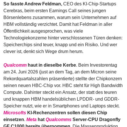
So fasste Andrew Feldman,
 CEO des KI-Chip-Startups 
Cerebras, beim ersten Earnings Call seines jungen 
Börsenlebens zusammen, warum sein Unternehmen auf 
HBM vollständig verzichtet. Damit hat Feldman in aller 
Öffentlichkeit ausgesprochen, was viele 
Technologiekonzerne hinter verschlossenen Türen denken: 
Speicherchips sind teuer, knapp und ein Risiko. Und wer 
clever ist, denkt sich Wege drum herum.
Qualcomm
 haut in dieselbe Kerbe
. Beim Investorentag 
am 24. Juni 2026 (just an dem Tag, an dem Micron seine 
Rekordquartalszahlen präsentierte) stellte der Chipkonzern 
seinen neuen HBC-Chip vor. HBC steht für High Bandwidth 
Compute. Dahinter steckt ein Ansatz, der statt des teuren 
und knappen HBM handelsüblichen LPDDR- und GDDR-
Speicher nutzt, wie er in Smartphones und Laptops steckt. 
Microsofts
 KI-Rechenzentren sollen diesen Chip 
einsetzen
. 
Meta
 hat 
Qualcomms
 Server-CPU Dragonfly 
GF C1000 bereits übernommen
. Die Massenproduktion 