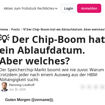
Aktien zum Frühstück
Rechtliches
Login
Anmelden
Rechtliches
Datenschutzerklärung
Impressum
Home
Posts
💡 Der Chip-Boom hat ein Ablaufdatum. Aber welches
💡 Der Chip-Boom hat 
ein Ablaufdatum. 
Aber welches?
Der Speicherchip-Markt boomt wie nie zuvor. Warum 
trotzdem jeder nach einem Ausweg aus der HBM-
Abhängigkeit sucht.
Henning Lindhoff
Jun 30, 2026
Guten Morgen {{vorname}},