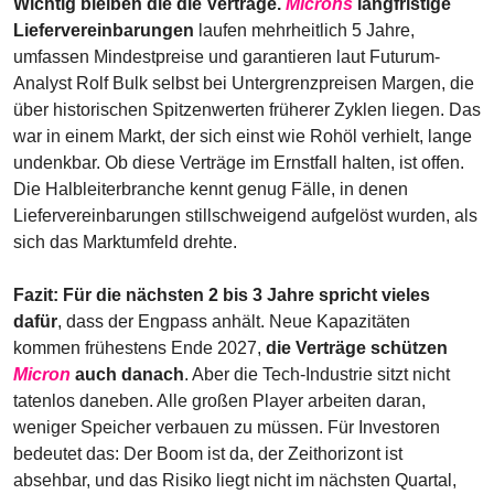
Wichtig bleiben die die Verträge. 
Microns
 langfristige 
Liefervereinbarungen
 laufen mehrheitlich 5 Jahre, 
umfassen Mindestpreise und garantieren laut Futurum-
Analyst Rolf Bulk selbst bei Untergrenzpreisen Margen, die 
über historischen Spitzenwerten früherer Zyklen liegen. Das 
war in einem Markt, der sich einst wie Rohöl verhielt, lange 
undenkbar. Ob diese Verträge im Ernstfall halten, ist offen. 
Die Halbleiterbranche kennt genug Fälle, in denen 
Liefervereinbarungen stillschweigend aufgelöst wurden, als 
sich das Marktumfeld drehte.
Fazit: Für die nächsten 2 bis 3 Jahre spricht vieles 
dafür
, dass der Engpass anhält. Neue Kapazitäten 
kommen frühestens Ende 2027, 
die Verträge schützen 
Micron
 auch danach
. Aber die Tech-Industrie sitzt nicht 
tatenlos daneben. Alle großen Player arbeiten daran, 
weniger Speicher verbauen zu müssen. Für Investoren 
bedeutet das: Der Boom ist da, der Zeithorizont ist 
absehbar, und das Risiko liegt nicht im nächsten Quartal, 