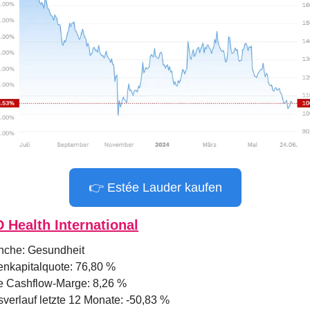
👉 Estée Lauder kaufen
D Health International
nche: Gesundheit
enkapitalquote: 76,80 %
e Cashflow-Marge: 8,26 %
sverlauf letzte 12 Monate: -50,83 %