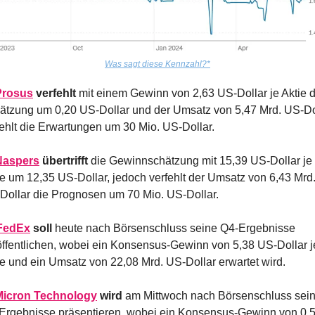
Was sagt diese Kennzahl?*
Prosus
 verfehlt
 mit einem Gewinn von 2,63 US-Dollar je Aktie di
ätzung um 0,20 US-Dollar und der Umsatz von 5,47 Mrd. US-Dol
fehlt die Erwartungen um 30 Mio. US-Dollar.
Naspers
 übertrifft
 die Gewinnschätzung mit 15,39 US-Dollar je 
ie um 12,35 US-Dollar, jedoch verfehlt der Umsatz von 6,43 Mrd.
Dollar die Prognosen um 70 Mio. US-Dollar.
FedEx
 soll
 heute nach Börsenschluss seine Q4-Ergebnisse 
öffentlichen, wobei ein Konsensus-Gewinn von 5,38 US-Dollar je
ie und ein Umsatz von 22,08 Mrd. US-Dollar erwartet wird.
Micron Technology
wird 
am Mittwoch nach Börsenschluss sein
Ergebnisse präsentieren, wobei ein Konsensus-Gewinn von 0,5