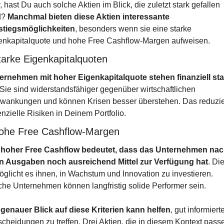
 hast Du auch solche Aktien im Blick, die zuletzt stark gefallen 
d? 
Manchmal bieten diese Aktien interessante 
stiegsmöglichkeiten
, besonders wenn sie eine starke 
enkapitalquote und hohe Free Cashflow-Margen aufweisen.
tarke Eigenkapitalquoten
ernehmen mit hoher Eigenkapitalquote stehen finanziell stab
 Sie sind widerstandsfähiger gegenüber wirtschaftlichen 
wankungen und können Krisen besser überstehen. Das reduzier
nzielle Risiken in Deinem Portfolio.
ohe Free Cashflow-Margen
 hoher Free Cashflow bedeutet, dass das Unternehmen nac
en Ausgaben noch ausreichend Mittel zur Verfügung hat
. Die
öglicht es ihnen, in Wachstum und Innovation zu investieren. 
che Unternehmen können langfristig solide Performer sein.
 genauer Blick auf diese Kriterien kann helfen
, gut informierte
scheidungen zu treffen. Drei Aktien, die in diesem Kontext passe