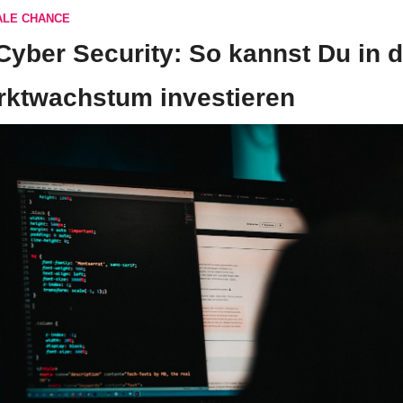
ALE CHANCE
Cyber Security: So kannst Du in d
rktwachstum investieren