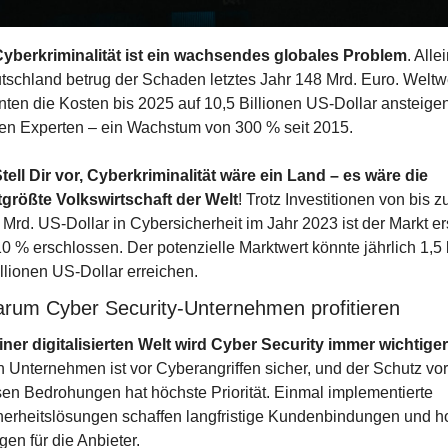
yberkriminalität ist ein wachsendes globales Problem
. Allei
tschland betrug der Schaden letztes Jahr 148 Mrd. Euro. Weltwe
nten die Kosten bis 2025 auf 10,5 Billionen US-Dollar ansteigen,
en Experten – ein Wachstum von 300 % seit 2015.
tell Dir vor, Cyberkriminalität wäre ein Land – es wäre die 
ttgrößte Volkswirtschaft der Welt
! Trotz Investitionen von bis zu
Mrd. US-Dollar in Cybersicherheit im Jahr 2023 ist der Markt ers
0 % erschlossen. Der potenzielle Marktwert könnte jährlich 1,5 b
illionen US-Dollar erreichen.
arum Cyber Security-Unternehmen profitieren
einer digitalisierten Welt wird Cyber Security immer wichtiger
n Unternehmen ist vor Cyberangriffen sicher, und der Schutz vor 
sen Bedrohungen hat höchste Priorität. Einmal implementierte 
herheitslösungen schaffen langfristige Kundenbindungen und h
en für die Anbieter.