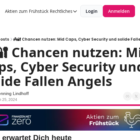
Aktien zum Frühstück
Rechtliches
Login
Anmelden
Rechtliches
Datenschutzerklärung
Impressum
Posts
👼🔐 Chancen nutzen: Mid Caps, Cyber Security und solide Fall
🔐 Chancen nutzen: Mi
ps, Cyber Security und
lide Fallen Angels
nning Lindhoff
n 25, 2024
 erwartet Dich heute