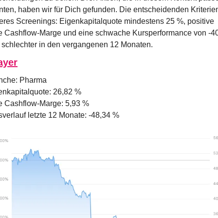
nten, haben wir für Dich gefunden. Die entscheidenden Kriterien
eres Screenings: Eigenkapitalquote mindestens 25 %, positive 
e Cashflow-Marge und eine schwache Kursperformance von -40
 schlechter in den vergangenen 12 Monaten.
ayer
nche: Pharma
enkapitalquote: 26,82 %
e Cashflow-Marge: 5,93 %
sverlauf letzte 12 Monate: -48,34 %