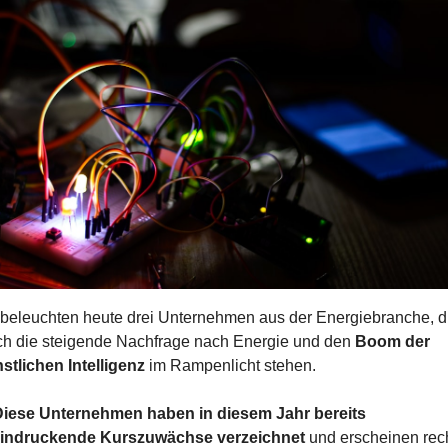
 beleuchten heute drei Unternehmen aus der Energiebranche, di
ch die steigende Nachfrage nach Energie und den 
Boom der 
stlichen Intelligenz
 im Rampenlicht stehen.
iese Unternehmen haben in diesem Jahr bereits 
indruckende Kurszuwächse verzeichnet
 und erscheinen rech