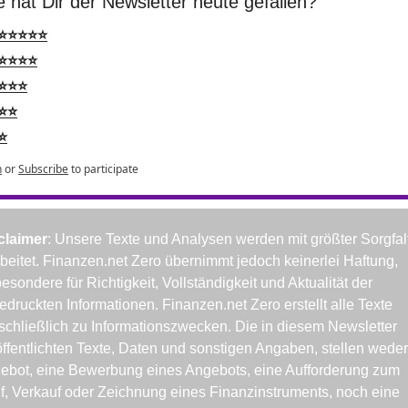
 hat Dir der Newsletter heute gefallen?
⭐⭐⭐⭐⭐
⭐⭐⭐⭐
⭐⭐⭐
⭐⭐
⭐
n
or
Subscribe
to participate
claimer
: Unsere Texte und Analysen werden mit größter Sorgfalt
rbeitet. Finanzen.net Zero übernimmt jedoch keinerlei Haftung, 
esondere für Richtigkeit, Vollständigkeit und Aktualität der 
druckten Informationen. Finanzen.net Zero erstellt alle Texte 
schließlich zu Informationszwecken. Die in diesem Newsletter 
öffentlichten Texte, Daten und sonstigen Angaben, stellen weder 
ebot, eine Bewerbung eines Angebots, eine Aufforderung zum 
f, Verkauf oder Zeichnung eines Finanzinstruments, noch eine 