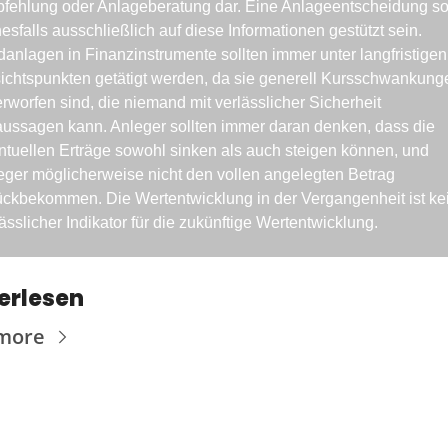
fehlung oder Anlageberatung dar. Eine Anlageentscheidung soll
esfalls ausschließlich auf diese Informationen gestützt sein. 
danlagen in Finanzinstrumente sollten immer unter langfristigen 
ichtspunkten getätigt werden, da sie generell Kursschwankunge
rworfen sind, die niemand mit verlässlicher Sicherheit 
aussagen kann. Anleger sollten immer daran denken, dass die 
ntuellen Erträge sowohl sinken als auch steigen können, und 
eger möglicherweise nicht den vollen angelegten Betrag 
ückbekommen. Die Wertentwicklung in der Vergangenheit ist kei
ässlicher Indikator für die zukünftige Wertentwicklung.
erlesen
more