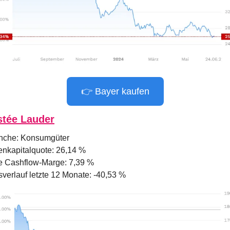
👉 Bayer kaufen
stée Lauder
nche: Konsumgüter
enkapitalquote: 26,14 %
e Cashflow-Marge: 7,39 %
sverlauf letzte 12 Monate: -40,53 %