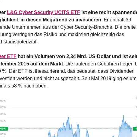
er 
L&G Cyber Security UCITS ETF
 ist eine recht spannende
lichkeit, in diesen Megatrend zu investieren
. Er enthält 39 
rende Unternehmen aus der Cyber Security-Branche. Die breite 
uung verringert das Risiko und maximiert gleichzeitig das 
hstumspotenzial.
Der ETF
 hat ein Volumen von 2,34 Mrd. US-Dollar und ist seit
tember 2015 auf dem Markt
. Die laufenden Gebühren liegen b
9 %. Der ETF ist thesaurierend, das bedeutet, dass Dividenden 
nvestiert werden und nicht ausgezahlt. Seit Mai 2019 ging es um 
r als 58 % nach oben.