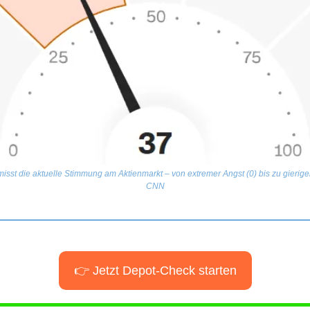
isst die aktuelle Stimmung am Aktienmarkt – von extremer Angst (0) bis zu gieriger
CNN
👉 Jetzt Depot-Check starten