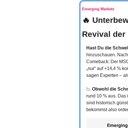
Emerging Markets
🔥
 Unterbew
Revival der
Hast Du die Schwe
hinzuschauen. Nach J
Comeback: Der MSCI 
„nur“ auf +14,4 % ko
sagen Experten – als
📉
Obwohl die Schw
rund 10 % aus. Das 
sind historisch güns
bekommst also orden