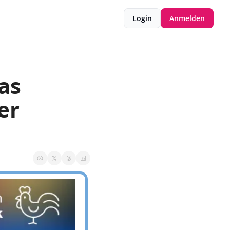
Login
Anmelden
as 
r 