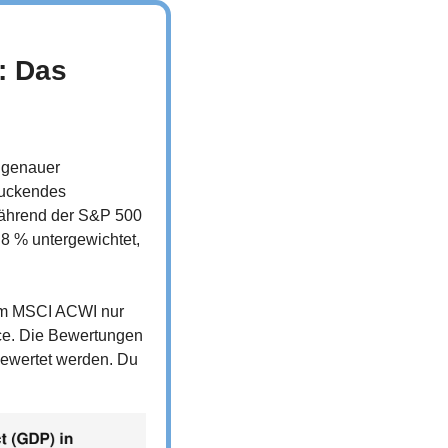
 Das 
 genauer 
ruckendes 
ährend der S&P 500 
8 % untergewichtet, 
im MSCI ACWI nur 
ce. Die Bewertungen 
bewertet werden. Du 