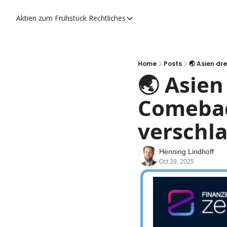
Aktien zum Frühstück
Rechtliches
Rechtliches
Datenschutzerklärung
Impressum
Home
Posts
🌏 Asien dr
🌏 Asien
Comebac
verschl
Henning Lindhoff
Oct 29, 2025