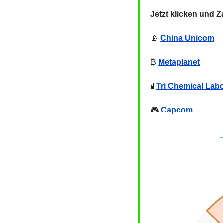
Jetzt klicken und 
📡
China Unicom
₿ 
Metaplanet
🧪
Tri Chemical Labo
🎮 
Capcom