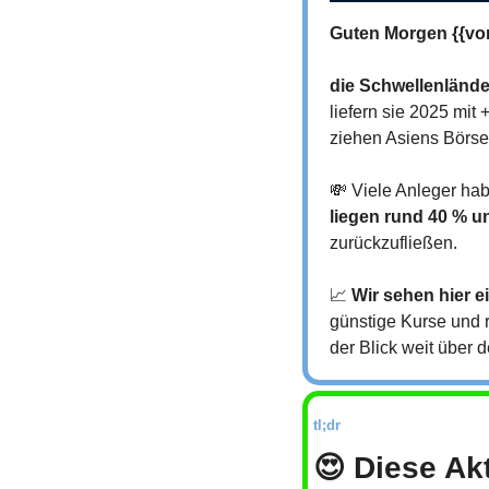
Guten Morgen {{vo
die Schwellenlände
liefern sie 2025 mi
ziehen Asiens Börs
💸
 Viele Anleger ha
liegen rund 40 % u
zurückzufließen.
📈
Wir sehen hier 
günstige Kurse und 
der Blick weit über 
tl;dr
😍
 Diese Ak