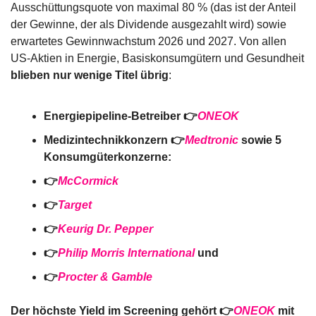
Ausschüttungsquote von maximal 80 % (das ist der Anteil 
der Gewinne, der als Dividende ausgezahlt wird) sowie 
erwartetes Gewinnwachstum 2026 und 2027. Von allen 
US-Aktien in Energie, Basiskonsumgütern und Gesundheit 
blieben nur wenige Titel übrig
:
Energiepipeline-Betreiber 👉
ONEOK
Medizintechnikkonzern 👉
Medtronic
 sowie 5 
Konsumgüterkonzerne:
👉
McCormick
👉
Target
👉
Keurig Dr. Pepper
👉
Philip Morris International
 und
👉
Procter & Gamble
Der höchste Yield im Screening gehört 👉
ONEOK
 mit 