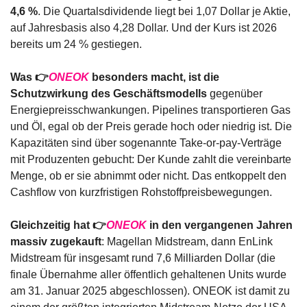
4,6 %
. Die Quartalsdividende liegt bei 1,07 Dollar je Aktie, 
auf Jahresbasis also 4,28 Dollar. Und der Kurs ist 2026 
bereits um 24 % gestiegen.
Was 👉
ONEOK
 besonders macht, ist die 
Schutzwirkung des Geschäftsmodells
 gegenüber 
Energiepreisschwankungen. Pipelines transportieren Gas 
und Öl, egal ob der Preis gerade hoch oder niedrig ist. Die 
Kapazitäten sind über sogenannte Take-or-pay-Verträge 
mit Produzenten gebucht: Der Kunde zahlt die vereinbarte 
Menge, ob er sie abnimmt oder nicht. Das entkoppelt den 
Cashflow von kurzfristigen Rohstoffpreisbewegungen.
Gleichzeitig hat 👉
ONEOK
 in den vergangenen Jahren 
massiv zugekauft
: Magellan Midstream, dann EnLink 
Midstream für insgesamt rund 7,6 Milliarden Dollar (die 
finale Übernahme aller öffentlich gehaltenen Units wurde 
am 31. Januar 2025 abgeschlossen). ONEOK ist damit zu 