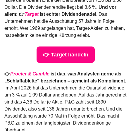
nahe dem oberen Ende der Bandbreite von 7,50 bis 8,50 
Dollar. Die Dividendenrendite liegt bei 3,6 %. 
Und vor 
allem: 👉
Target
 ist echter Dividendenadel
. Das 
Unternehmen hat die Ausschüttung 57 Jahre in Folge 
erhöht. Wer 1969 angefangen hat, Target-Aktien zu halten, 
hat seitdem keine einzige Kürzung erlebt.
👉 Target handeln
👉
Procter & Gamble
 ist das, was Analysten gerne als 
„Schlaftablette" bezeichnen – gemeint als Kompliment
. 
Im April 2026 hat das Unternehmen die Quartalsdividende 
um 3 % auf 1,09 Dollar angehoben. Auf das Jahr gerechnet 
sind das 4,36 Dollar je Aktie. P&G zahlt seit 1890 
Dividende, also seit 136 Jahren ununterbrochen. Und die 
Ausschüttung wurde 70 Mal in Folge erhöht. Das macht 
P&G zu einem der langlebigsten Dividendenkönige 
überhaupt.