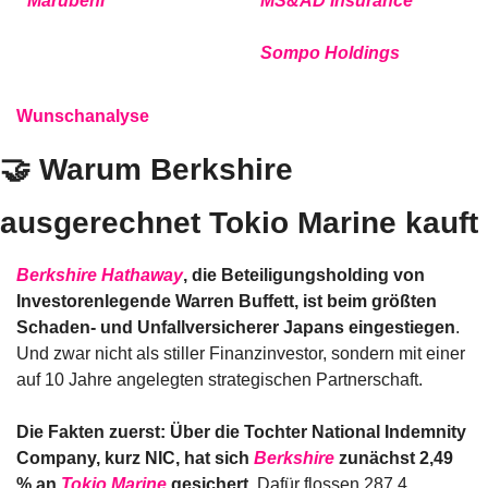
Marubeni
MS&AD Insurance
Sompo Holdings
Wunschanalyse
🤝
 Warum Berkshire 
ausgerechnet Tokio Marine kauft
Berkshire Hathaway
, die Beteiligungsholding von 
Investorenlegende Warren Buffett, ist beim größten 
Schaden- und Unfallversicherer Japans eingestiegen
. 
Und zwar nicht als stiller Finanzinvestor, sondern mit einer 
auf 10 Jahre angelegten strategischen Partnerschaft.
Die Fakten zuerst: Über die Tochter National Indemnity 
Company, kurz NIC, hat sich 
Berkshire
 zunächst 2,49 
% an 
Tokio Marine
 gesichert
. Dafür flossen 287,4 