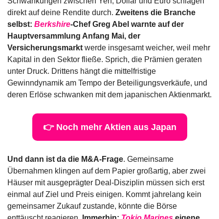
Schwankungen zwischen Yen, Dollar und Euro schlagen 
direkt auf deine Rendite durch. 
Zweitens die Branche 
selbst: 
Berkshire
-Chef Greg Abel warnte auf der 
Hauptversammlung Anfang Mai, der 
Versicherungsmarkt
 werde insgesamt weicher, weil mehr 
Kapital in den Sektor fließe. Sprich, die Prämien geraten 
unter Druck. Drittens hängt die mittelfristige 
Gewinndynamik am Tempo der Beteiligungsverkäufe, und 
deren Erlöse schwanken mit dem japanischen Aktienmarkt.
👉 Noch mehr Aktien aus Japan
Und dann ist da die M&A-Frage
. Gemeinsame 
Übernahmen klingen auf dem Papier großartig, aber zwei 
Häuser mit ausgeprägter Deal-Disziplin müssen sich erst 
einmal auf Ziel und Preis einigen. Kommt jahrelang kein 
gemeinsamer Zukauf zustande, könnte die Börse 
enttäuscht reagieren. 
Immerhin: 
Tokio Marines
 eigene 