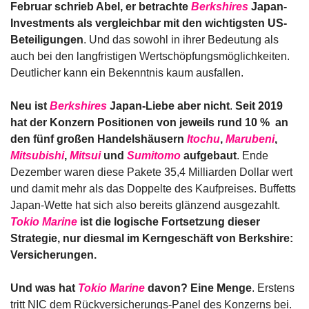
Februar schrieb Abel, er betrachte 
Berkshires
 Japan-
Investments als vergleichbar mit den wichtigsten US-
Beteiligungen
. Und das sowohl in ihrer Bedeutung als 
auch bei den langfristigen Wertschöpfungsmöglichkeiten. 
Deutlicher kann ein Bekenntnis kaum ausfallen.
Neu ist 
Berkshires
 Japan-Liebe aber nicht
. 
Seit 2019 
hat der Konzern Positionen von jeweils rund 10 %  an 
den fünf großen Handelshäusern 
Itochu
, 
Marubeni
, 
Mitsubishi
, 
Mitsui
 und 
Sumitomo
 aufgebaut
. Ende 
Dezember waren diese Pakete 35,4 Milliarden Dollar wert 
und damit mehr als das Doppelte des Kaufpreises. Buffetts 
Japan-Wette hat sich also bereits glänzend ausgezahlt. 
Tokio Marine
 ist die logische Fortsetzung dieser 
Strategie, nur diesmal im Kerngeschäft von Berkshire: 
Versicherungen.
Und was hat 
Tokio Marine
 davon? Eine Menge
. Erstens 
tritt NIC dem Rückversicherungs-Panel des Konzerns bei. 