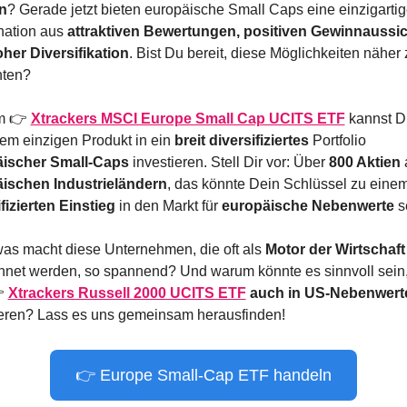
n
? Gerade jetzt bieten europäische Small Caps eine einzigartig
ation aus 
attraktiven Bewertungen, positiven Gewinnaussic
her Diversifikation
. Bist Du bereit, diese Möglichkeiten näher z
hten?
m 👉 
Xtrackers MSCI Europe Small Cap UCITS ETF
kannst Du
em einzigen Produkt in ein 
breit diversifiziertes
 Portfolio 
ischer Small-Caps
 investieren. Stell Dir vor: Über 
800 Aktien
 
ischen Industrieländern
fizierten Einstieg
 in den Markt für 
europäische Nebenwerte
 s
as macht diese Unternehmen, die oft als 
Motor der Wirtschaft
hnet werden, so spannend? Und warum könnte es sinnvoll sein, 
 
Xtrackers Russell 2000 UCITS ETF
 auch in US-Nebenwert
ieren? Lass es uns gemeinsam herausfinden!
👉 Europe Small-Cap ETF handeln