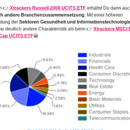
m 👉 
Xtrackers Russell 2000 UCITS ETF
ich andere Branchenzusammensetzung
. Mit einer höheren 
tung der 
Sektoren Gesundheit und Informationstechnologi
ne deutlich andere Charakteristik als beim 👉 
Xtrackers MSCI 
 Cap UCITS ETF
😀