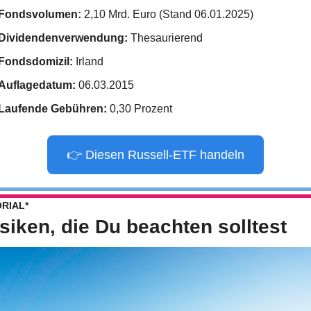
Fondsvolumen:
 2,10 Mrd. Euro (Stand 06.01.2025)
Dividendenverwendung:
 Thesaurierend
Fondsdomizil:
 Irland
Auflagedatum:
 06.03.2015
Laufende Gebühren:
 0,30 Prozent
👉 Diesen Russell-ETF handeln
RIAL*
isiken, die Du beachten solltest