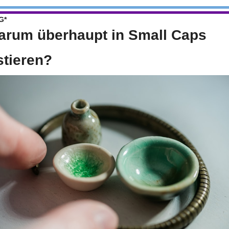
G*
arum überhaupt in Small Caps 
stieren?