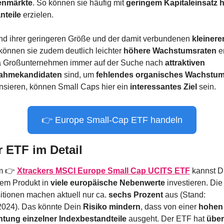
enmärkte
. So können sie häufig mit 
geringem Kapitaleinsatz
h
nteile
 erzielen.
nd ihrer geringeren Größe und der damit verbundenen 
kleineren
können sie zudem deutlich leichter 
höhere Wachstumsraten
 e
 Großunternehmen immer auf der Suche nach 
attraktiven 
ahmekandidaten
 sind, um 
fehlendes organisches Wachstu
sieren, können Small Caps hier ein 
interessantes Ziel
 sein.
👉 Europe Small-Cap ETF handeln
r ETF im Detail
m 👉 
Xtrackers MSCI Europe Small Cap UCITS ETF
 kannst Du
em Produkt in 
viele europäische Nebenwerte 
investieren. Die
itionen machen aktuell nur ca. 
sechs Prozent
 aus (Stand: 
2024). Das könnte Dein 
Risiko mindern
, dass von einer 
hohen 
htung
einzelner Indexbestandteile
 ausgeht. Der ETF hat 
über