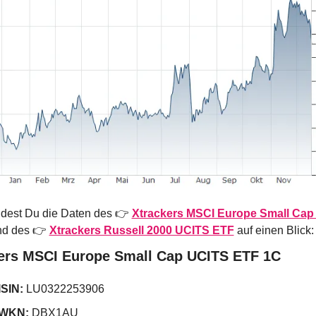
ndest Du die Daten des 👉 
Xtrackers MSCI Europe Small Cap
d des 👉 
Xtrackers Russell 2000 UCITS ETF
auf einen Blick:
ers MSCI Europe Small Cap UCITS ETF 1C
ISIN:
 LU0322253906
WKN:
 DBX1AU