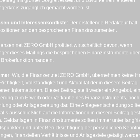
Beitrag mit größter Sorgfalt erstellt und zuvor keinem anderen 
gerkreis zugänglich gemacht worden ist.
ssen und Interessenkonflikte: 
Der erstellende Redakteur hält 
ositionen an den besprochenen Finanzinstrumenten.
nanzen.net ZERO GmbH profitiert wirtschaftlich davon, wenn 
ger dieses Mailings die besprochenen Finanzinstrumente über 
 Brokerfunktion handeln.
imer
: Wir, die Finanzen.net ZERO GmbH, übernehmen keine Ha
 Richtigkeit, Vollständigkeit und Aktualität der in diesem Beitrag 
enen Informationen. Dieser Beitrag stellt weder ein Angebot, ein
derung zum Erwerb oder Verkauf eines Finanzinstruments, noch 
lung oder Anlageberatung dar. Eine Anlageentscheidung sollte 
alls ausschließlich auf die Informationen in diesem Beitrag gestü
 Geldanlagen in Finanzinstrumente sollten immer unter langfris
tspunkten und unter Berücksichtigung der persönlichen Kenntni
ngen, finanziellen Verhältnisse und Anlageziele getätigt werden