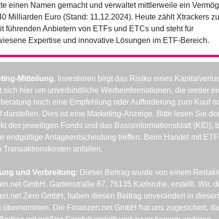
te einen Namen gemacht und verwaltet mittlerweile ein Vermög
0 Milliarden Euro (Stand: 11.12.2024). Heute zählt Xtrackers zu
it führenden Anbietern von ETFs und ETCs und steht für 
iesene Expertise und innovative Lösungen im ETF-Bereich.
ting-Mitteilung. 
Investieren birgt das Risiko eines Kapitalverlus
t sich hier um unverbindliche Werbeinformationen, die weder ei
beratung noch eine Empfehlung oder Aufforderung zum Kauf od
 darstellen. Dies ist eine Marketing-Anzeige. Bitte lesen Sie den
t des jeweiligen Fonds und das Basisinformationsblatt (KID), b
ne endgültige Anlageentscheidung treffen. Beim Handel mit ETFs
 Transaktionskosten anfallen.
lung und Verbreitung
: Dieser Beitrag wurde von einem Redakte
n.net GmbH, Gartenstraße 67, 76135 Karlsruhe, erstellt. Wir, di
en.net Zero GmbH, haben diesen Beitrag unverändert in diesem
g übernommen. Die Finanzen.net GmbH hat uns zugesichert, da