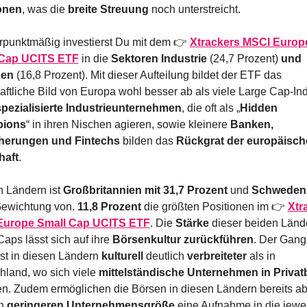
onen
, was die 
breite Streuung
 noch unterstreicht.
punktmäßig investierst Du mit dem 👉 
Xtrackers MSCI Europe
 Cap UCITS ETF
 in die 
Sektoren Industrie
 (24,7 Prozent) 
und 
zen
 (16,8 Prozent). Mit dieser Aufteilung bildet der ETF das 
aftliche Bild von Europa wohl besser ab als viele Large Cap-Indi
spezialisierte Industrieunternehmen
, die oft als „
Hidden 
ions
“ in ihren Nischen agieren, sowie kleinere 
Banken, 
herungen und Fintechs
 bilden das 
Rückgrat der europäisch
haft
.
 Ländern ist 
Großbritannien mit 31,7 Prozent
 und 
Schweden
Gewichtung von. 
11,8 Prozent
 die größten Positionen im 👉 
Xtr
Europe Small Cap UCITS ETF
. Die 
Stärke
 dieser beiden Lände
aps lässt sich auf ihre 
Börsenkultur zurückführen
. Der Gang 
st in diesen Ländern 
kulturell
 deutlich 
verbreiteter
 als in 
land, wo sich viele 
mittelständische Unternehmen in Privat
en. Zudem ermöglichen die Börsen in diesen Ländern bereits ab 
h 
geringeren Unternehmensgröße