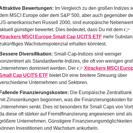
Attraktive Bewertungen:
 Im Vergleich zu den großen Indizes w
dem MSCI Europe oder dem S&P 500, aber auch gegenüber de
US-amerikanischen Russell 2000, sind europäische Nebenwert
aktuell günstiger bewertet. Dies bedeutet, dass Du mit dem 👉 
Xtrackers MSCI Europe Small Cap UCITS ETF
 mehr Substanz
zukünftiges Wachstumspotenzial erhalten könntest.
Bessere Diversifikation:
 Small-Cap-Indizes sind weniger 
konzentriert als Standardwerte-Indizes, die oft von wenigen gro
Unternehmen dominiert werden. Der 👉 
Xtrackers MSCI Europ
Small Cap UCITS ETF
 bietet Dir eine breitere Streuung über 
verschiedene Unternehmen und Sektoren.
Fallende Finanzierungskosten:
 Die Europäische Zentralbank h
mit Zinssenkungen begonnen, was die Finanzierungskosten für 
Unternehmen senkt. Dies ist besonders für Small Caps von Vortei
da diese oft stärker auf Fremdfinanzierung angewiesen sind als 
größere Unternehmen. Günstigere Finanzierungsmöglichkeiten 
können Investitionen und Wachstum ankurbeln.