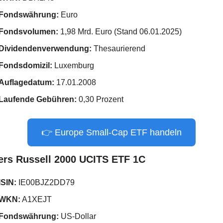
Fondswährung:
 Euro
Fondsvolumen:
 1,98 Mrd. Euro (Stand 06.01.2025)
Dividendenverwendung:
 Thesaurierend
Fondsdomizil:
 Luxemburg
Auflagedatum:
 17.01.2008
Laufende Gebühren:
 0,30 Prozent
👉 Europe Small-Cap ETF handeln
ers Russell 2000 UCITS ETF 1C
ISIN:
 IE00BJZ2DD79
WKN:
 A1XEJT
Fondswährung:
 US-Dollar