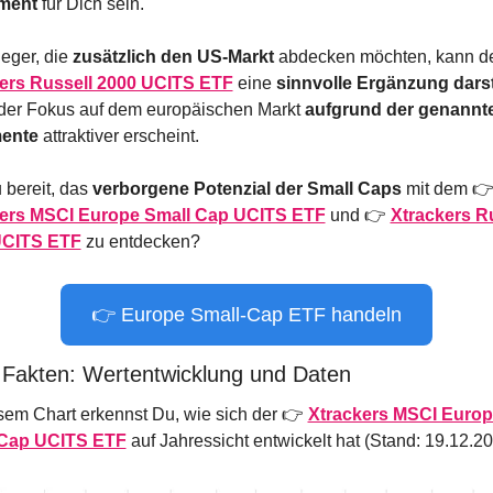
ment
 für Dich sein.
eger, die 
zusätzlich den US-Markt
ers Russell 2000 UCITS ETF
 eine 
sinnvolle Ergänzung darst
der Fokus auf dem europäischen Markt 
aufgrund der genannte
ente
 attraktiver erscheint.
 bereit, das 
verborgene Potenzial der Small Caps
kers MSCI Europe Small Cap UCITS ETF
und
👉 
Xtrackers Ru
UCITS ETF
zu entdecken?
👉 Europe Small-Cap ETF handeln
 Fakten: Wertentwicklung und Daten
sem Chart erkennst Du, wie sich der 👉 
Xtrackers MSCI Europ
 Cap UCITS ETF
auf Jahressicht entwickelt hat (Stand: 19.12.20