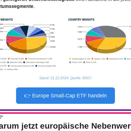
tumssegmente
.
Stand: 31.12.2024, Quelle. MSCI 
👉 Europe Small-Cap ETF handeln
*
arum jetzt europäische Nebenwer