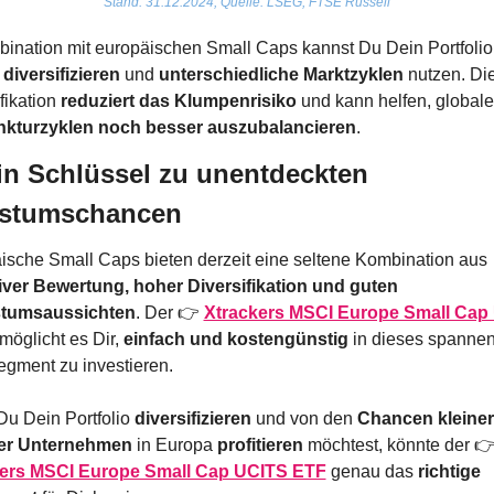
Stand: 31.12.2024, Quelle: LSEG, FTSE Russell
 diversifizieren
 und 
unterschiedliche Marktzyklen
 nutzen. Die
fikation 
reduziert das Klumpenrisiko
 un
kturzyklen noch besser auszubalancieren
.
in Schlüssel zu unentdeckten 
stumschancen
Europäische Small Caps bieten derzeit eine seltene Kombination aus 
tiver Bewertung, hoher Diversifikation und guten 
tumsaussichten
. Der 👉 
Xtrackers MSCI Europe Small Cap 
rmöglicht es Dir, 
einfach und kostengünstig
 in dieses spannen
egment zu investieren.
u Dein Portfolio 
diversifizieren
 und von den 
Chancen kleiner
rer Unternehmen
 in Europa 
profitieren
kers MSCI Europe Small Cap UCITS ETF
genau das 
richtige 