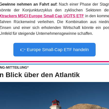
Gewinne nehmen an Fahrt auf
: Nach einer Phase der Stagn
Xtrackers MSCI Europe Small Cap UCITS ETF
 in den komme
Jahren Rückenwind verleihen. Die Kombination aus niedrig
Zinsen und einer sich erholenden Wirtschaft könnte ein posi
Umfeld für steigende Unternehmensgewinne schaffen.
👉 Europe Small-Cap ETF handeln
NG-MITTEILUNG*
in Blick über den Atlantik