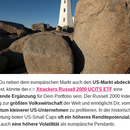
u neben dem europäischen Markt auch den 
US-Markt abdec
st, könnte der 👉 
Xtrackers Russell 2000 UCITS ETF
 eine 
ende Ergänzung
 für Dein Portfolio sein. Der Russell 2000 Index
 zur 
größten Volkswirtschaft
tum kleinerer US-Unternehmen
 zu profitieren. In der historisc
htung boten US-Small Caps 
oft ein höheres Renditepotenzial
,
 auch 
eine höhere Volatilität
 als europäische Pendants.