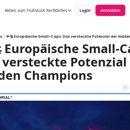
Aktien zum Frühstück
Rechtliches
Login
Anmelden
Rechtliches
Datenschutzerklärung
Impressum
s
🤏🚀 Europäische Small-Caps: Das versteckte Potenzial der Hidd
 Europäische Small-Ca
 versteckte Potenzial 
den Champions
RIAL*