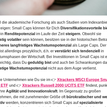
 die akademische Forschung als auch Studien vom Indexanbiet
eigen: Small Caps können für Dich 
Diversifikationsvorteile b
in 
Renditepotenzial
 im Laufe der Zeit 
steigern
. Obwohl sie 
stig volatiler
 sein können, besitzen sie in der historischen Betr
eres langfristiges Wachstumspotenzial
 als Large Caps. Der 
st allerdings prozyklisch, d.h. er 
verstärkt sich tendenziell 
in 
msphasen der Wirtschaft. Bei Investitionen in Small Caps ist e
wichtig, dass Du 
geduldig bist
istige Wachstumspotenzial
 nicht aus dem Auge verlierst.
re Unternehmen wie Du sie im 👉 
Xtrackers MSCI Europe Sma
 ETF
 und 👉 
Xtrackers Russell 2000 UCITS ETF
 findest, punkt
hre 
Agilität und Innovationskraft
. Im Gegensatz zu großen 
ehmen, die mit zunehmender Größe oft 
bürokratischer und we
tiv 
werden, konzentrieren sich Small Caps auf 
spezialisierte 